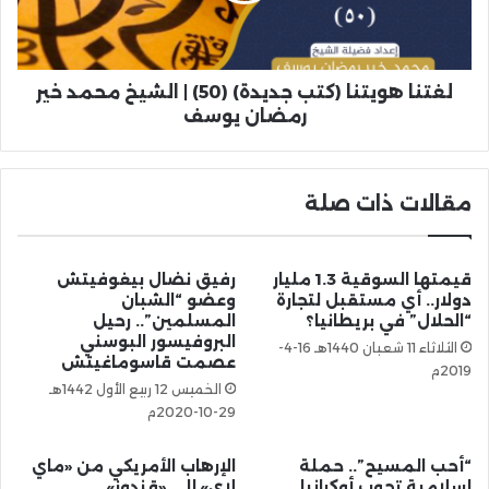
لغتنا هويتنا (كتب جديدة) (50) | الشيخ محمد خير
رمضان يوسف
مقالات ذات صلة
قيمتها السوقية 1.3 مليار
رفيق نضال بيغوفيتش
دولار.. أي مستقبل لتجارة
وعضو “الشبان
“الحلال” في بريطانيا؟
المسلمين”.. رحيل
البروفيسور البوسني
الثلاثاء 11 شعبان 1440هـ 16-4-
عصمت قاسوماغيتش
2019م
الخميس 12 ربيع الأول 1442هـ
29-10-2020م
“أحب المسيح”.. حملة
الإرهاب الأمريكي من «ماي
إسلامية تجوب أوكرانيا
لاي» إلى «قندوز»