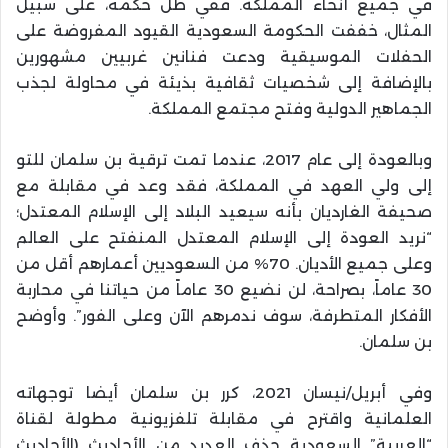
في جميع أنحاء المملكة. ففي ظل حكمه، على سبيل
المثال، خففت الحكومة السعودية القيود المفروضة على
الحفلات الموسيقية ودعت فنانين غربيين مشهورين
بالإضافة إلى شخصيات ثقافية بذيئة في محاولة لجذب
الجماهير الدولية وفتح مجتمع المملكة.
وبالعودة إلى عام 2017، عندما تمت ترقية بن سلمان للتو
إلى ولي العهد في المملكة، فقد وعد في مقابلة مع
صحيفة الغارديان بأنه سيعيد البلاد إلى الإسلام المعتدل؛
“نريد العودة إلى الإسلام المعتدل المنفتح على العالم
وعلى جميع الأديان. 70% من السعوديين أعمارهم أقل من
30 عاماً، بصراحة، لن نضيع 30 عاماً من حياتنا في محاربة
الأفكار المتطرفة، سوف ندمرهم الآن وعلى الفور”. وأوضح
بن سلمان.
وفي أبريل/نيسان 2021، كرر بن سلمان أيضا توجهاته
العلمانية واقترح في مقابلة تلفزيونية مطولة لقناة
“العربية” السعودية حذف العديد من الأحاديث (الأحاديث