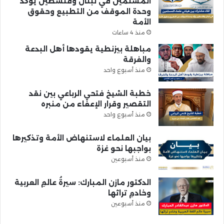
المسلمين في لبنان وفلسطين يؤكد
وحدة الموقف من التطبيع وحقوق
الأمة
منذ 4 ساعات
مباهلة بيزنطية يقودها أهل البدعة
والفرقة
منذ أسبوع واحد
خطبة الشيخ فتحي الرباعي بين نقد
التقصير وقرار الإعفاء من منبره
منذ أسبوع واحد
بيان العلماء لاستنهاض الأمة وتذكيرها
بواجبها نحو غزة
منذ أسبوعين
الدكتور مازن المبارك: سيرةُ عالمِ العربية
وخادمِ تراثها
منذ أسبوعين