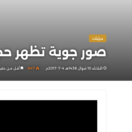
مرئيات
صور جوية تظهر حج
الثلاثاء 10 شوال 1438هـ 4-7-2017م
847
أقل من دقي