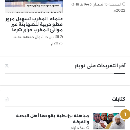
الجمعة 15 شعبان 1443هـ 18-3-
2022م
علماء المغرب تسهيل مرور
قطع حربية للصهاينة عبر
موانئ المغرب حرام شرعا
الأثنين 16 شوال 1446هـ 14-4-
2025م
آخر التغريدات على تويتر
كتابات
مباهلة بيزنطية يقودها أهل البدعة
والفرقة
منذ 6 أيام