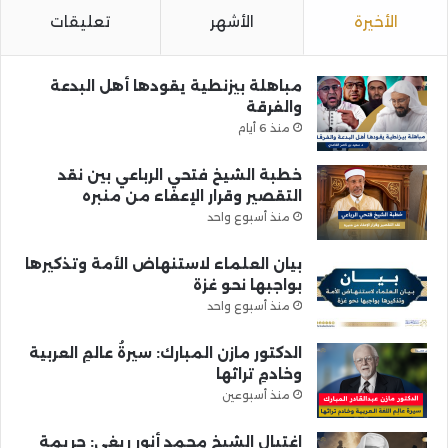
الأخيرة
الأشهر
تعليقات
مباهلة بيزنطية يقودها أهل البدعة
والفرقة
منذ 6 أيام
خطبة الشيخ فتحي الرباعي بين نقد
التقصير وقرار الإعفاء من منبره
منذ أسبوع واحد
بيان العلماء لاستنهاض الأمة وتذكيرها
بواجبها نحو غزة
منذ أسبوع واحد
الدكتور مازن المبارك: سيرةُ عالمِ العربية
وخادمِ تراثها
منذ أسبوعين
اغتيال الشيخ محمد أنور ريغي: جريمة