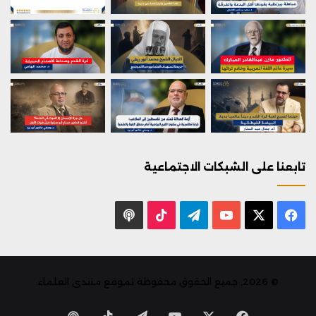
تابعنا على الشبكات الاجتماعية
X
فيسبوك
يوتيوب
تيلقرام
‫TikTok
بودكاست
© 2026, جميع الحقوق محفوظة لموقع منتدى العلماء