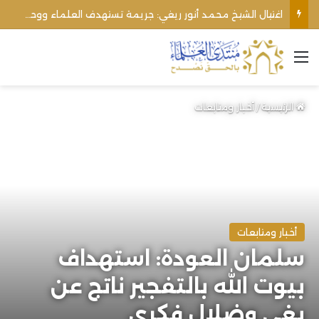
اغتيال الشيخ محمد أنور ريغي: جريمة تستهدف العلماء ووحدة المجتمع
القائمة
الرئيسية
/
أخبار ومتابعات
أخبار ومتابعات
سلمان العودة: استهداف
بيوت الله بالتفجير ناتج عن
بغي وضلال فكري