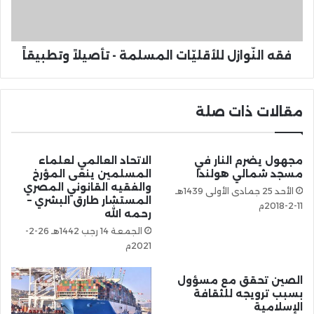
فقه النّوازل للأقليّات المسلمة - تأصيلاً وتطبيقاً
مقالات ذات صلة
مجهول يضرم النار في
الاتحاد العالمي لعلماء
مسجد شمالي هولندا
المسلمين ينعى المؤرخ
والفقيه القانوني المصري
الأحد 25 جمادى الأولى 1439هـ
المستشار طارق البشري –
11-2-2018م
رحمه الله
الجمعة 14 رجب 1442هـ 26-2-
2021م
الصين تحقق مع مسؤول
بسبب ترويجه للثقافة
الإسلامية