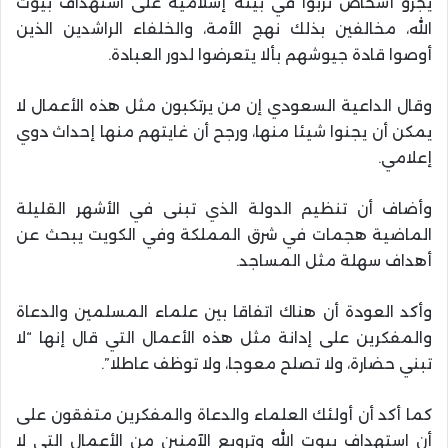
يجرؤ أشخاص تربوا في بيئة إسلامية على استهداف بيوت
الله، مخالفين بذلك نهج الأمة، والخلفاء الراشدين الذين
أوصوا قادة جيوشهم بألا يتعرضوا لدور العبادة.
وقال الداعية السعودي إن من يرتكبون مثل هذه الأعمال لا
يمكن أن يجنوا شيئا منها، ورجح أن غايتهم منها إحداث دوي
إعلامي.
وأضاف أن تنظيم الدولة الذي تبنى في الأشهر القليلة
الماضية هجمات في شرق المملكة وفي الكويت يبحث عن
أهداف سهلة مثل المساجد.
وأكد العودة أن هناك اتفاقا بين علماء المسلمين والدعاة
والمفكرين على إدانة مثل هذه الأعمال التي قال إنها “لا
تبني حضارة، ولا تصلح معوجا، ولا توظف عاطلا”.
كما أكد أن أولئك العلماء والدعاة والمفكرين متفقون على
أن استهداف بيوت الله وترويع الآمنين من الأعمال التي لا