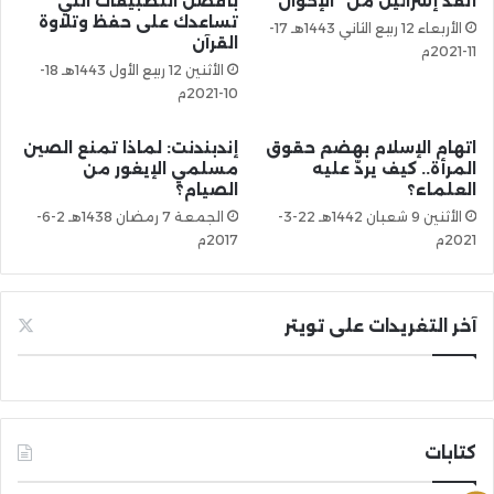
أنقذ إسرائيل من “الإخوان”
بأفضل التطبيقات التي
تساعدك على حفظ وتلاوة
الأربعاء 12 ربيع الثاني 1443هـ 17-
القرآن
11-2021م
الأثنين 12 ربيع الأول 1443هـ 18-
10-2021م
اتهام الإسلام بهضم حقوق
إندبندنت: لماذا تمنع الصين
المرأة.. كيف يردّ عليه
مسلمي الإيغور من
العلماء؟
الصيام؟
الأثنين 9 شعبان 1442هـ 22-3-
الجمعة 7 رمضان 1438هـ 2-6-
2021م
2017م
آخر التغريدات على تويتر
كتابات