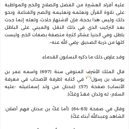
عليه أفراد العشيرة من الفضل والصلاح والخير والمواظبة
على تلاوة القرآن وتعلمه وتعليمه والصبر والقناعة، ونحو
ذلك، وليس هذا بحجة، فإن الاشتهار حادث، ولعله إنما حدث
بعد التركيب الذي في ذلك النقل، والمبني على الباطل
باطل، وفي الدنيا عشائر كثيرة متصفة بصفات الخير، وليست
كلها من ذرية الصديق -رضي الله عنه-.
وقد عارض ذلك ما ذكره النسابون القدماء.
قال الملك الأشرف المتوفى سنة (697) واسمه عمر بن
[7]
)
(
يوسف بن رسول
في كتابه (طرفة الأصحاب في معرفة
الأنساب) صفحة (57): (عدنان من ولد إسماعيله -عليه
السلام- له ولدان: مَعَدّ وعَكّ).
وقال في صفحة (63-64): (أما عَكّ بن عدنان فهم أصلان:
الشاهد، وعبدالله أبناء عَكّ).