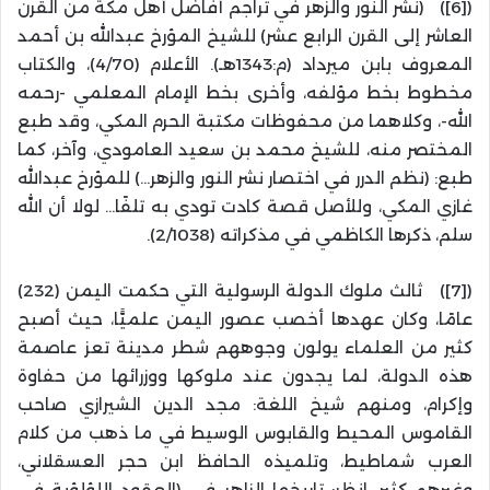
([6]) (نشر النور والزهر في تراجم أفاضل أهل مكة من القرن
العاشر إلى القرن الرابع عشر) للشيخ المؤرخ عبدالله بن أحمد
المعروف بابن ميرداد (م:1343هـ). الأعلام (4/70)، والكتاب
مخطوط بخط مؤلفه، وأخرى بخط الإمام المعلمي -رحمه
الله-، وكلاهما من محفوظات مكتبة الحرم المكي، وقد طبع
المختصر منه، للشيخ محمد بن سعيد العامودي، وآخر، كما
طبع: (نظم الدرر في اختصار نشر النور والزهر…) للمؤرخ عبدالله
غازي المكي، وللأصل قصة كادت تودي به تلفًا… لولا أن الله
سلم، ذكرها الكاظمي في مذكراته (2/1038).
([7]) ثالث ملوك الدولة الرسولية التي حكمت اليمن (232)
عامًا، وكان عهدها أخصب عصور اليمن علميًّا، حيث أصبح
كثير من العلماء يولون وجوههم شطر مدينة تعز عاصمة
هذه الدولة، لما يجدون عند ملوكها ووزرائها من حفاوة
وإكرام، ومنهم شيخ اللغة: مجد الدين الشيرازي صاحب
القاموس المحيط والقابوس الوسيط في ما ذهب من كلام
العرب شماطيط، وتلميذه الحافظ ابن حجر العسقلاني،
وغيرهم كثير. انظر: تاريخها الزاهر في (العقود اللؤلؤية في