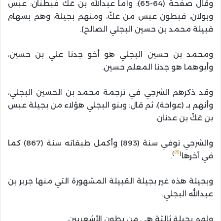
وقال صفحة (64-65): وأما عبدالله بن عَكّ فبطنان: عبس
وبولان، فبطون عبس من عَكّ، ومنهم بجيلة، وهم بسهام
قبيلة محمد بن حسين البجلي الصالح).
ومحمد بن حسين البجلي هو أخو جدنا علي بن حسين،
وأبوهما هو جدنا المعلم حسين.
وقد ذكرهم الشرجي في ترجمة محمد بن الحسين البجلي،
وأنهم بـ (عواجة)، ثم قال: وبنو البجلي هؤلاء من بجيلة عبس
بن عَكّ بن عدنان.
والشرجي توفي سنة (893) وأكمل طبقاته سنة (867) كما
[8]
)
(
في آخرها
.
وبجيلة هذه غير بجيلة القبيلة المشهورة التي منها جرير بن
عبدالله البجلي.
ولهم بجيلة ثالثة هي من بطون الأشعريين.