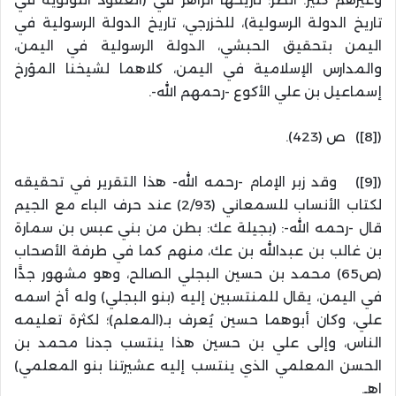
تاريخ الدولة الرسولية)، للخزرجي، تاريخ الدولة الرسولية في
اليمن بتحقيق الحبشي، الدولة الرسولية في اليمن،
والمدارس الإسلامية في اليمن، كلاهما لشيخنا المؤرخ
إسماعيل بن علي الأكوع -رحمهم الله-.
([8]) ص (423).
([9]) وقد زبر الإمام -رحمه الله- هذا التقرير في تحقيقه
لكتاب الأنساب للسمعاني (2/93) عند حرف الباء مع الجيم
قال -رحمه الله-: (بجيلة عك: بطن من بني عبس بن سمارة
بن غالب بن عبدالله بن عك، منهم كما في طرفة الأصحاب
(ص65) محمد بن حسين البجلي الصالح، وهو مشهور جدًّا
في اليمن، يقال للمنتسبين إليه (بنو البجلي) وله أخ اسمه
علي، وكان أبوهما حسين يُعرف بـ(المعلم)؛ لكثرة تعليمه
الناس، وإلى علي بن حسين هذا ينتسب جدنا محمد بن
الحسن المعلمي الذي ينتسب إليه عشيرتنا بنو المعلمي)
اهـ.