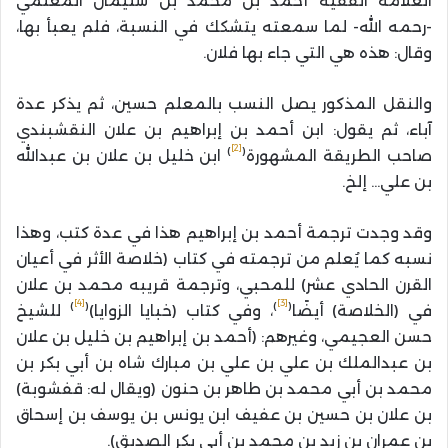
العلامة الفقيه أحمد بن محمد بن سليمان المعلمي
-رحمه الله- لما سمعته يتشكك في النسبة، فلم يعبأ بها،
وقال: هذه هي التي جاء بها فلان.
والنقل المذكور يصل النسب بالمعلم حسين، ثم يذكر عدة
آباء، ثم يقول: ابن أحمد بن إبراهيم بن علان النقشبندي
[2]
)
(
صاحب الطريقة المشهورة
ابن خليل بن علان بن عبدالله
بن علي… إلخ.
وقد وجدت ترجمة أحمد بن إبراهيم هذا في عدة كتب، وهذا
نسبه كما يُعلم من ترجمته في كتاب (خلاصة الأثر في أعيان
القرن الحادي عشر) للمحبي، وترجمة قريبه محمد بن علان
[4]
[3]
)
(
)
(
في (الخلاصة) أيضًا
، وفي كتاب (خبايا الزوايا)
للشيخ
حسن العجيمي، وغيرهم: (أحمد بن إبراهيم بن خليل بن علان
بن عبدالملك بن علي بن علي بن مبارك شاه بن أبي بكر بن
محمد بن أبي محمد بن طاهر بن حنون (ويقال له: قفشوبة)
بن علان بن حسين بن عفيف ابن يونس بن يوسف بن إسحاق
بن عمران بن زيد بن محمد بن أبي بكر الصديق).