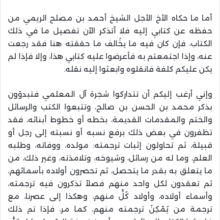
أما ما حكاه الأخ الأجل الشيخ أحمد بن مصلح الريمي من
حفظه عن كتابي إليه فلا أتذكر الآن تفصيل ما في ذلك
الكتاب، فإن كان فيه ما يخُالف ما حققته هنا فقد رجعت
عنه، وإذا اجتمعتم به فأعرضوا عليه كتابي هذا، وإلا فإذا لم
يكن عليكم كلفة فانقلوه وابعثوا إليه نقله.
وإني أرغب إليكم أن تتداركوا شجرة آل المعلمي فتبدؤون
بذكر محمد بن الحسن بن صالح، وتتبعوا الكتب والرسائل
والختم والمقدمات القديمة، بخطه أو خطوط أبنائه، فقد
تظفرون في بعض ذلك برفع نسبه أو نسبته إلى رجل أو
قبيلة، ثم تحاولون إثبات ترجمته: مولده، ووفاته، وطلبه
العلم، وما له من رسائل، وشيوخه، وتلامذته، وغير ذلك، من
ما يتعلق به بقدر ما يتحصل، ثم تحصرون أولاده بأسمائهم،
ثم تعقدون لكل واحد منهم فصلاً تذكرون فيه ترجمته،
وأسماء أولاده، وأولاد كُلٍّ منهم، وهكذا إلى عصرنا، مع
ترجمة من يُمْكِنُ ترجمته منهم، كما مر، فإذا تم ذلك