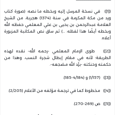
([1]) في نسخة المرسل إليه وبخطه ما نصه: (صورة كتاب
ورد من مكة المكرمة في سنة (1374) هجرية، من الشيخ
العلامة عبدالرحمن بن يحيى بن علي المعلمي حفظه الله
وبخطه أيضًا هذا لفظه: …) ثم ساق نص المكاتبة المزبورة
أعلاه.
([2]) طوى الإمام المعلمي -رحمه الله- نقده لهذه
الطريقة؛ لأنه في مقام إبطال شجرة النسب، وهذا من
حكمته وحنكته -برَّد الله مضجعه-.
([3]) (1/157) و (4/184-185).
([4]) مخطوط كما في ترجمة مؤلفه من الأعلام (2/205).
([5]) ص (269-270).