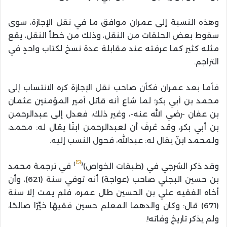
وهذه النسبة إلى عمران موافق ما في نقل الإجازة، سوى
سقوط بعض الحلقات من النقل، وذلك من خطأ النقل، يقع
مثله كثير كما عرفته عند مقابلة عدة نسخ لكتاب واحدٍ في
التراجم.
فأما بعد عمران فكأن صاحب نقل الإجازة كره الانتساب إلى
محمد بن أبي بكر؛ لما شاع أنه قاتل أمير المؤمنين عثمان
بن عفان -رضي الله عنه-، وغير ذلك، فعدل إلى عبدالرحمن
بن أبي بكر، وقد عُرِفَ أن لعبدالرحمن ابنًا يقال له: محمد،
ولمحمد ابنٌ يقال له: عبدالله، فحول النسب إليه.
[5]
)
(
وقد ذكر الشرجي في (طبقات الخواص)
في ترجمة محمد
بن حسين البجلي صاحب (عواجة) أنه توفي سنة (621)، وأن
أخاه الفقيه علي بن الحسين طال عمره، فلم يمت إلا سنة
(671) قال: وكان والدهما المعلم حسين فقيهًا خيِّرًا صالحًا،
ولم يذكر تاريخ وفاته!.