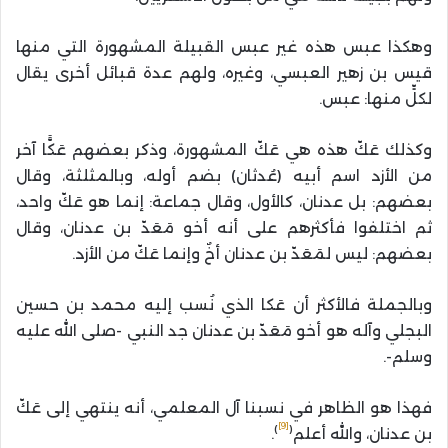
وهكذا عبس هذه غير عبس القبيلة المشهورة التي منها
قيس بن زهير العبسي، وغيره، ولهم عدة قبائل أخرى يقال
لكلٍّ منها: عبس.
وكذلك عَكّ هذه هي عَكّ المشهورة، وذكر بعضهم عَكًّا آخر
من الأزد اسم أبيه (عُدثان) بضم أوله، وبالمثلثة، وقال
بعضهم: بل عدنان، كالأول، وقال جماعة: إنما هو عَكّ واحد،
ثم اختلفوا فأكثرهم على أنه أخو مَعَدّ بن عدنان، وقال
بعضهم: ليس لمَعَدّ بن عدنان أخٌ وإنما عَكّ من الأزد.
وبالجملة فالأكثر أن عَكا الذي نُسب إليه محمد بن حسين
البجلي وآله هو أخو مَعَدّ بن عدنان جد النبي -صلى الله عليه
وسلم-.
فهذا هو الظاهر في نسبنا آل المعلمي، أنه ينتهي إلى عَكّ
[9]
)
(
بن عدنان، والله أعلم
.