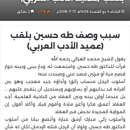
الثلاثاء 4 ذو القعدة 1439هـ 17-7-2018م
1٬718
2 دقائق
سبب وصف طه حسين بلقب
(عميد الأدب العربي)
يقول الشيخ محمد الغزالي رحمه الله:
قرأت للدكتور طه حسين، واستمعت له، ودار بينى وبينه حوار
قصير مرة أو مرتين فصد عني وصددت عنه!
أسلوب الرجل منساب رائق! وأداؤه جيد معجب، وهو بين
أقرانه قد يدانيهم أو يساويهم ويستحيل أن يتقدم عليهم …
بل عندما أوازن بينه وبين العقاد من الناحية العلمية، أجد
العقاد أعمق فكرا وأغزر مادة وأقوم قيلا، وأكاد أقول: إن
الموازنة المجردة تخدش قدر العقاد.
وأسلوب زكي مبارك أرشق عبارة وأنصع بيانا من أسلوب
الدكتور طه حسين، ولولا أن الرجل قتله الإدمان لكان له شأن