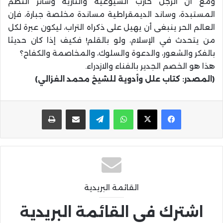
ومع أن الرجل حارب الشيوعية والنازية وسائر النظم
المستبدة، وساند الديمقراطية مساندة مخلصة جبارة، فإن
العالم الحر ينبغى أن يهيل على ذكراه التراب، ليكون عبرة لكل
من يتحدث في الإسلام، ولو بالقلم! فكيف إذا كان حديثا
بالفكر والشعور، والدعوة والسلوك، والمخاصمة والكفاح؟
هذا هو الخصم الجدير بالفناء والازدراء.
(المصدر: كتاب علل وأدوية للشيخ محمد الغزالي)
واتساب
تيلقرام
مشاركة عبر البريد
طباعة
القائمة البريدية
اشترك في القائمة البريدية