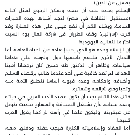
بمعزل عن الدين).
الإسلام وحده يجب أن يبعد: ويمكن الرجوع لمثل كتابه
(مستقبل الثقافة في مصر) لتجد أشباها لهذه العبارات
السامة. ويشاء القدر أن تقع عينى على هذه العبارة وقد
قررت (إسرائيل) وقف الطيران في شركة العال يوم السبت
احتراما لتعاليم اليهودية!
إن الإسلام وحده هو الذي يجب إبعاده عن الحياة العامة، أما
الأديان الأخرى فلتقم باسمها دول، ولترسم على هداها
سياسات. وظاهر أن الدكتور طه حسين كان ترجمانا أمينا
لأهداف لم تعد خافية على أحد عندما طالب بإقصاء الإسلام
وأخلاقه وأحكامه، وعدم قبوله أساسا تنطلق الأمة منه
وتحيا وفق شرائعه وشعائره.
قائل هذا الكلام يجب أن يكون عميد الأدب العربي في حياته
وبعد مماته، وأن تشتغل الصحافة والمسارح بحديث طويل
عن عبقريته، وليكون علما في رأسه نار كما يقول العرب
قديما.
أما العقاد وإسلامياته الكثيرة فيجب دفنه ودفنها معه،