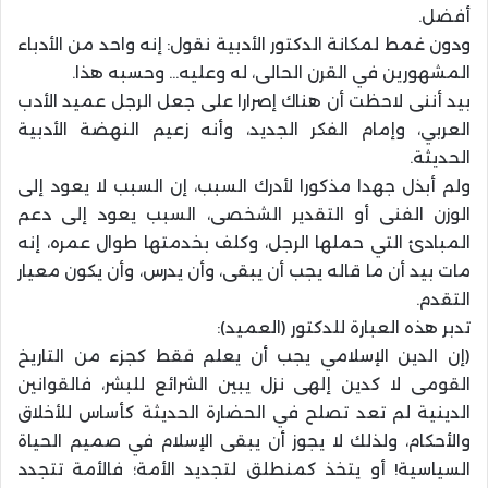
أفضل.
ودون غمط لمكانة الدكتور الأدبية نقول: إنه واحد من الأدباء
المشهورين في القرن الحالى، له وعليه… وحسبه هذا.
بيد أننى لاحظت أن هناك إصرارا على جعل الرجل عميد الأدب
العربي، وإمام الفكر الجديد، وأنه زعيم النهضة الأدبية
الحديثة.
ولم أبذل جهدا مذكورا لأدرك السبب، إن السبب لا يعود إلى
الوزن الفنى أو التقدير الشخصى، السبب يعود إلى دعم
المبادئ التي حملها الرجل، وكلف بخدمتها طوال عمره، إنه
مات بيد أن ما قاله يجب أن يبقى، وأن يدرس، وأن يكون معيار
التقدم.
تدبر هذه العبارة للدكتور (العميد):
(إن الدين الإسلامي يجب أن يعلم فقط كجزء من التاريخ
القومى لا كدين إلهى نزل يبين الشرائع للبشر، فالقوانين
الدينية لم تعد تصلح في الحضارة الحديثة كأساس للأخلاق
والأحكام، ولذلك لا يجوز أن يبقى الإسلام في صميم الحياة
السياسية! أو يتخذ كمنطلق لتجديد الأمة؛ فالأمة تتجدد