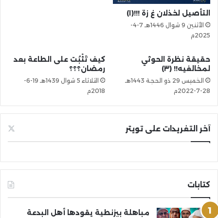
التأصيل لخذلان غ زة !!!(١)
الأثنين 9 شوال 1446هـ 7-4-
2025م
حقيقة نظرة الحوثي
كيف تَثْبُت على الطاعة بعد
لمخالفيه!! (٣)
رمضان؟؟؟
الخميس 29 ذو الحجة 1443هـ
الثلاثاء 5 شوال 1439هـ 19-6-
28-7-2022م
2018م
آخر التغريدات على تويتر
كتابات
مباهلة بيزنطية يقودها أهل البدعة