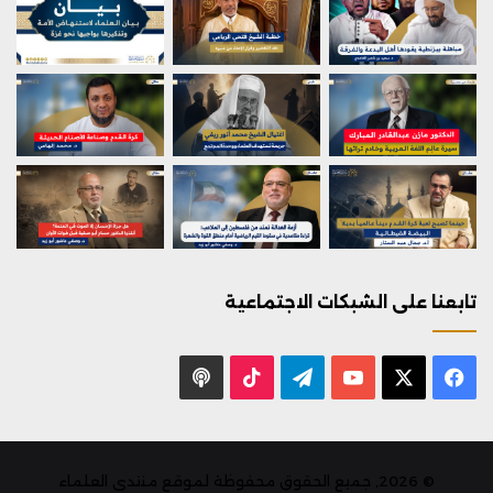
تابعنا على الشبكات الاجتماعية
X
فيسبوك
يوتيوب
تيلقرام
‫TikTok
بودكاست
© 2026, جميع الحقوق محفوظة لموقع منتدى العلماء