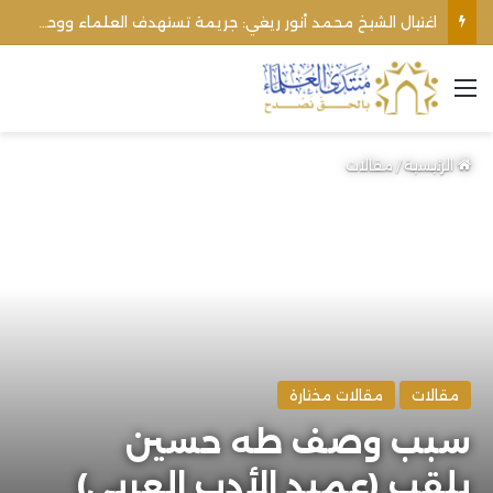
اغتيال الشيخ محمد أنور ريغي: جريمة تستهدف العلماء ووحدة المجتمع
القائمة
الرئيسية
/
مقالات
مقالات
مقالات مختارة
سبب وصف طه حسين
بلقب (عميد الأدب العربي)