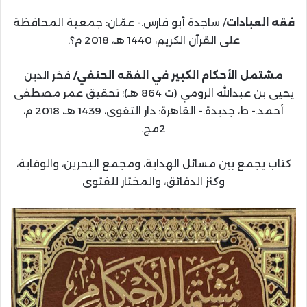
فقه العبادات
/ ساجدة أبو فارس.- عمّان: جمعية المحافظة
على القرآن الكريم، 1440 هـ، 2018 م؟.
مشتمل الأحكام الكبير في الفقه الحنفي/
فخر الدين
يحيى بن عبدالله الرومي (ت 864 هـ)؛ تحقيق عمر مصطفى
أحمد.- ط، جديدة.- القاهرة: دار التقوى، 1439 هـ، 2018 م،
2مج.
كتاب يجمع بين مسائل الهداية، ومجمع البحرين، والوقاية،
وكنز الدقائق، والمختار للفتوى