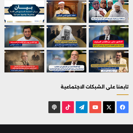
تابعنا على الشبكات الاجتماعية
X
فيسبوك
يوتيوب
تيلقرام
‫TikTok
بودكاست