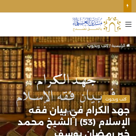
الأوقاف الفلسطينية تنفي صحة تعميم يمنع رفع الأذان عبر السماعات الخارجية للمساجد القريبة من المستوطنات
القائمة
الرئيسية
/
كتب وبحوث
كتب وبحوث
جهد الكرام في بيان فقه
الإسلام (53) | الشيخ محمد
خير رمضان يوسف