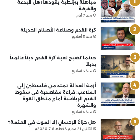
مباهلة بيزنطية يقودها أهل البدعة
والفرقة
منذ 7 أيام
كرة القدم وصناعة الأصنام الحديثة
منذ 3 أسابيع
حينما تصبح لعبة كرة القدم ديناً عالمياً
بديلاً
منذ 3 أسابيع
أزمة العدالة تمتد من فلسطين إلى
الملاعب: قراءة مقاصدية في سقوط
القيم الرياضية أمام منطق القوة
والشهرة
منذ 4 أسابيع
هل جزاءُ الإحسانِ إلا الموت في العتمة؟
الأثنين 21 محرم 1448هـ 6-7-2026م