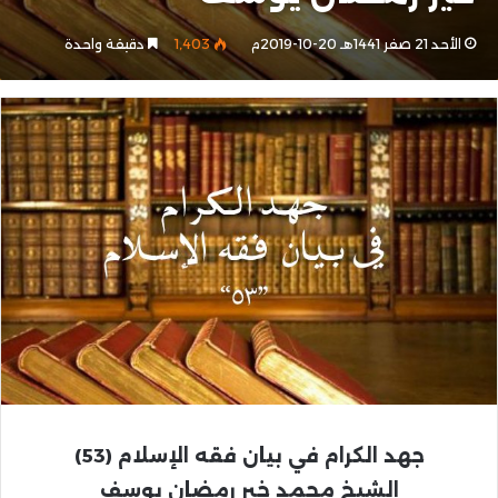
الأحد 21 صفر 1441هـ 20-10-2019م
1٬403
دقيقة واحدة
جهد الكرام
في بيان فقه الإسلام (53)
الشيخ محمد خير رمضان يوسف