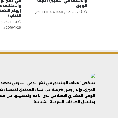
والألطف في التغيير) | نايف
في دفع توه
الزريق
والاختلاف م
إيهام الاضط
الأحد 26 صفر 1440هـ 4-11-2018م
الكتاب)
29-1-2019م
تتلخص أهداف المنتدى فى نشر الوعي الشرعي بخصوص 
الكبرى، وإبراز رموز شرعية من خلال المنتدى لتفعيل د
الوعي الحضاري الإسلامي لدى الأمة وتحصينها من خطر 
وتفعيل الطاقات الشرعية الشبابية.