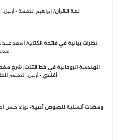
لغة القرآن
/ إبراهيم النعمة.- أربيل: التفسير للطب
نظرات بيانية في فاتحة الكتاب/
2022 م، 00
الهندسة الروحانية في خط الثلث: شرح مفصل
أفندي
.- أربيل: التفسير للطبع والنشر، 442
ومضات ألسنية لنصوص أدبية