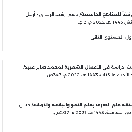
وفقاً للمناهج الجامعية/
ياسين رشيد الزيباري.- أربيل:
م، 2 جـ.
ل، المستوى الثاني.
ث: دراسة في الأعمال الشعرية لمحمد صابر عبيد/
، 1443 هـ، 2022 م، 347ص.
اقة علم الصرف بعلم النحو والبلاغة والإملاء/
حسن
14 هـ، 2021 م، 207ص.