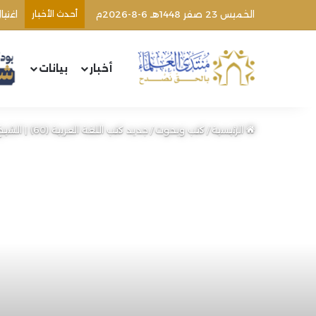
الخميس 23 صفر 1448هـ 6-8-2026م
أحدث الأخبار
أخبار
بيانات
الرئيسية
/
كتب وبحوث
/
جديد كتب اللغة العربية (60) | الشيخ محمد خير رمضان يوسف