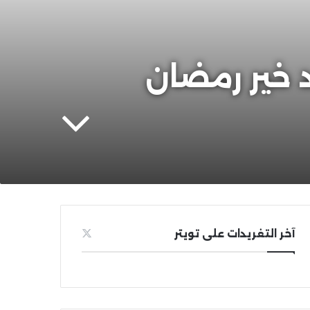
| الشيخ محمد خير رمضان
آخر التغريدات على تويتر