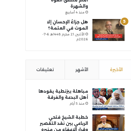
أمام منطق القوة
والشهرة
منذ 4 أسابيع
هل جزاءُ الإحسانِ إلا
الموت في العتمة؟
الأثنين 21 محرم 1448هـ 6-7-
2026م
الأخيرة
الأشهر
تعليقات
مباهلة بيزنطية يقودها
أهل البدعة والفرقة
منذ 5 أيام
خطبة الشيخ فتحي
الرباعي بين نقد التقصير
وقرار الإعفاء من منبره