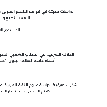
دراسات حديثة في قواعـد الـنـحـو العـربي 
التفسير للطبع والنشر، 1443 هـ، 2022 
المستوى الأو
الدلالة الصرفية في الخطاب الشعري الحدي
أسماء عاصم السالم.- نينوى: اتحاد الأدباء والكتاب
شذرات صرفية لدراسة علوم اللغة العربية: عل
كاظم السعدي.- الحلة: دار الصادق الثقافية، 43