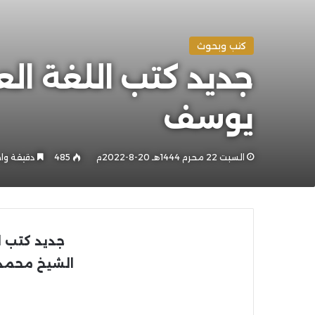
كتب وبحوث
يوسف
السبت 22 محرم 1444هـ 20-8-2022م
485
دقيقة وا
جديد كتب ا
الشيخ محمد