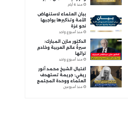
منذ 6 أيام
بيان العلماء لاستنهاض
الأمة وتذكيرها بواجبها
نحو غزة
منذ أسبوع واحد
الدكتور مازن المبارك:
سيرةُ عالمِ العربية وخادمِ
تراثها
منذ أسبوع واحد
اغتيال الشيخ محمد أنور
ريغي: جريمة تستهدف
العلماء ووحدة المجتمع
منذ أسبوعين