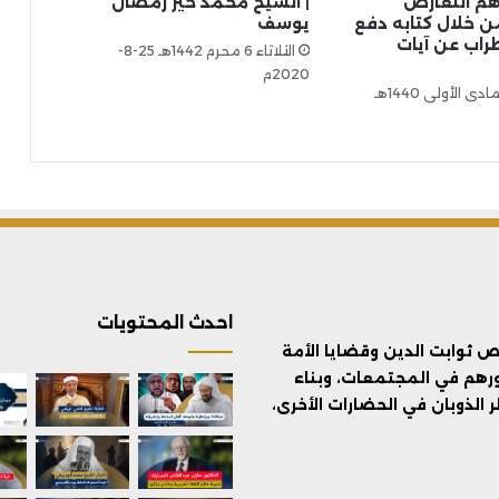
م التعارض
| الشيخ محمد خير رمضان
ن خلال كتابه دفع
يوسف
راب عن آيات
الثلاثاء 6 محرم 1442هـ 25-8-
2020م
الثلاثاء 23 جمادى الأولى 1440هـ
احدث المحتويات
ثوابت الدين وقضايا الأمة
ورهم في المجتمعات، وبناء
الذوبان في الحضارات الأخرى،