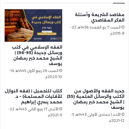
مقاصد الشريعة وأسئلة
الفكر المقاصدي
السبت 7 ذو القعدة 1436هـ 22-
8-2015م
الفقه الإسلامي في كتب
ورسائل جديدة (95-96) |
الشيخ محمد خير رمضان
يوسف
السبت 29 ربيع الأول 1445هـ 14-
10-2023م
جديد الفقه والأصول من
كتاب للتحميل | (فقه النوازل
الكتب والرسائل العلمية (55)
للأقليات المسلمة) – د.
| الشيخ محمد خير رمضان
محمد يسري إبراهيم
يوسف
الأثنين 17 ربيع الثاني 1443هـ 22-
الأحد 1 جمادى الأولى 1443هـ 5-
11-2021م
12-2021م