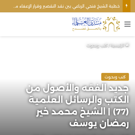
خطبة الشيخ فتحي الرباعي بين نقد التقصير وقرار الإعفاء من منبره
القائمة
الرئيسية
/
كتب وبحوث
كتب وبحوث
جديد الفقه والأصول من
الكتب والرسائل العلمية
(77) | الشيخ محمد خير
رمضان يوسف