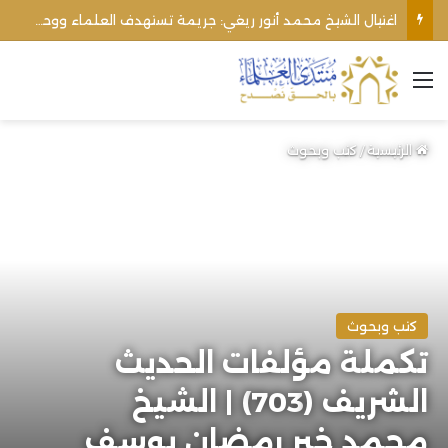
اغتيال الشيخ محمد أنور ريغي: جريمة تستهدف العلماء ووحدة المجتمع
القائمة
الرئيسية
/
كتب وبحوث
كتب وبحوث
تكملة مؤلفات الحديث
الشريف (703) | الشيخ
محمد خير رمضان يوسف