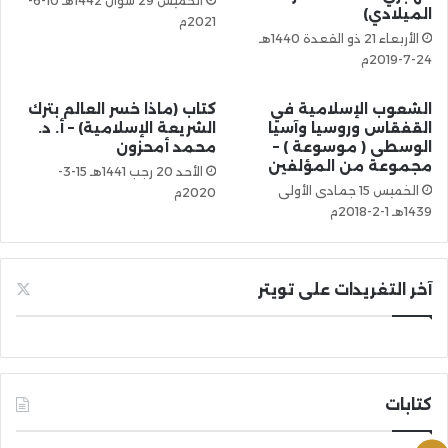
الخميس 29 شوال 1442هـ 10-6-
الميلادي)
2021م
الأربعاء 21 ذو القعدة 1440هـ
24-7-2019م
الشعوب الإسلامية في
كتاب (ماذا خسر العالم بترك
القفقاس وروسيا وآسيا
الشريعة الإسلامية) – أ. د.
الوسطى ( موسوعة ) –
محمد أمحزون
مجموعة من المؤلفين
الأحد 20 رجب 1441هـ 15-3-
الخميس 15 جمادى الأولى
2020م
1439هـ 1-2-2018م
آخر التغريدات على تويتر
كتابات