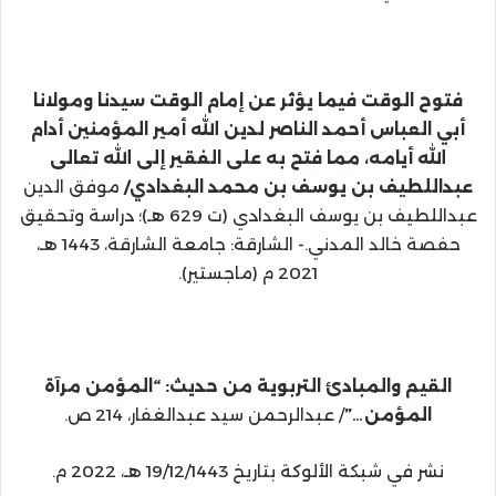
فتوح
الوقت
فيما
يؤثر
عن
إمام
الوقت
سيدنا
ومولانا
أبي
العباس
أحمد
الناصر
لدين
الله
أمير
المؤمنين
أدام
الله
أيامه،
مما
فتح
به
على
الف
قير إلى الله تعالى
عبداللطيف بن يوسف بن محمد البغدادي/
موفق الدين
عبداللطيف بن يوسف البغدادي (ت 629 هـ)؛ دراسة وتحقيق
حفصة خالد المدني.- الشارقة: جامعة الشارقة، 1443 هـ،
2021 م (ماجستير).
القيم والمبادئ التربوية من حديث: “المؤمن مرآة
المؤمن…”
/ عبدالرحمن سيد عبدالغفار، 214 ص.
نشر في شبكة الألوكة بتاريخ 19/12/1443 هـ، 2022 م.