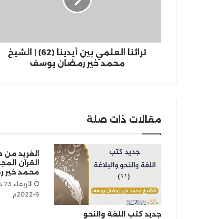
تراثنا العلمي بين أيدينا (62) | الشيخ
محمد خير رمضان يوسف
مقالات ذات صلة
الفريد من 
محمد خير 
6-2022م
جديد كتب اللغة والنحو