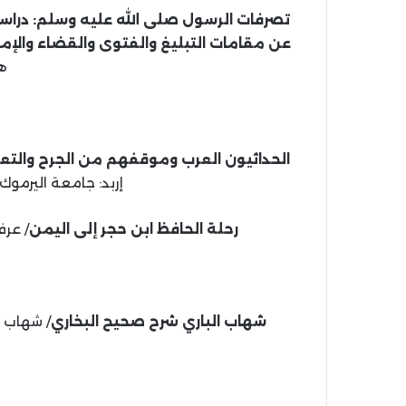
تصرفات الرسول صلى الله عليه وسلم: دراسة
عن مقامات التبليغ والفتوى والقضاء والإم
هـ، 
الحداثيون العرب وموقفهم من الجرح والتعد
إربد: جامعة اليرموك، 1443 هـ، 2021 م (ماجستير
رحلة الحافظ ابن حجر إلى اليمن
/ عرفات
شهاب الباري شرح صحيح البخاري
/ شهاب الد