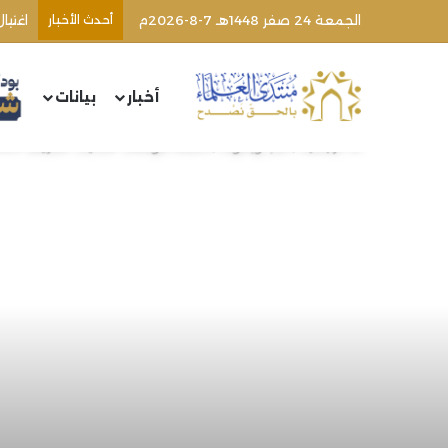
الجمعة 24 صفر 1448هـ 7-8-2026م
أحدث الأخبار
أخبار
بيانات
الرئيسية
/
كتب وبحوث
/
تكملة مؤلفات الحديث الشريف (582) | الشيخ محمد خير رمضان يوسف