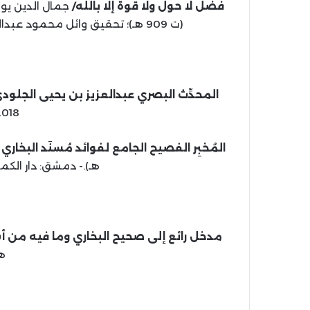
فضل لا حول ولا قوة إلا بالله/
جمال الدين يو
(ت 909 هـ)؛ تحقيق وائل محمود عبدالباري.- القاهرة: الروضة للنشر، 1443 هـ؟، 2021 م.
المحدِّث البصري عبدالعزيز بن يحيى الجلود
2018 م، 280
المُخبِر الفصيح الجامع لفوائد مُسنَد البخار
هـ).- دمشق: دار الكمال المتحدة،
مدخل رائع إلى صحيح البخاري وما فيه من أس
هـ، 