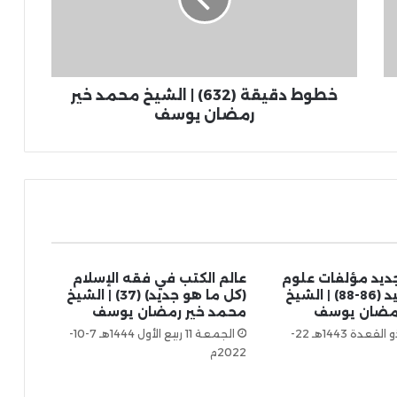
خطوط دقيقة (632) | الشيخ محمد خير
رمضان يوسف
جديد مؤلفات علوم
عالم الكتب في فقه الإسلام
القرآن المجيد (86-88) | الشيخ
(كل ما هو جديد) (37) | الشيخ
رمضان يوسف
محمد خير رمضان يوسف
الأربعاء 23 ذو القعدة 1443هـ 22-
الجمعة 11 ربيع الأول 1444هـ 7-10-
2022م