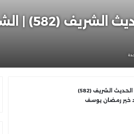
تكملة مؤلفات ال
دة
حديث الشريف (582)
 خير رمضان يوسف