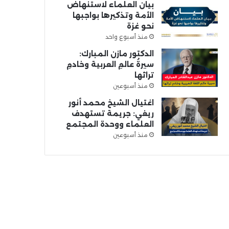
بيان العلماء لاستنهاض
الأمة وتذكيرها بواجبها
نحو غزة
منذ أسبوع واحد
الدكتور مازن المبارك:
سيرةُ عالمِ العربية وخادمِ
تراثها
منذ أسبوعين
اغتيال الشيخ محمد أنور
ريغي: جريمة تستهدف
العلماء ووحدة المجتمع
منذ أسبوعين