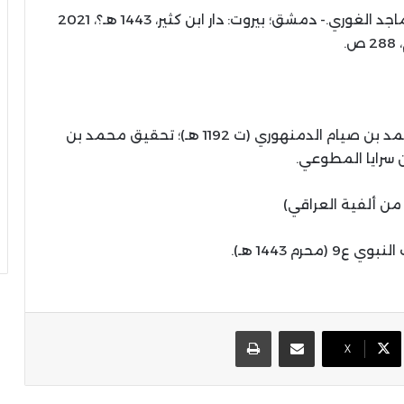
/ سيد عبدالماجد الغوري.- دمشق؛ بيروت: دار ابن كثير، 1443 هـ؟، 2021
28 ص.
/ أحمد بن صيام الدمنهوري (ت 1192 هـ)؛ تحقيق محمد بن
سرايا المطوعي.
 من ألفية العراقي)
(محرم 1443 هـ).
مشاركة عبر البريد
طباعة
X