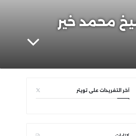
حديث الشريف (582) | الشيخ محمد خير
آخر التغريدات على تويتر
كتابات