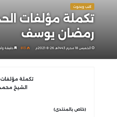
كتب وبحوث
رمضان يوسف
الخميس 18 محرم 1443هـ 26-8-2021م
813
دقيقة واح
تكملة مؤلفات ال
الشيخ محمد
(خاص بالمنتدى)