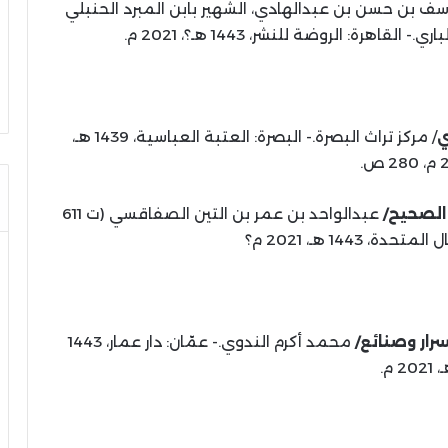
سف بن حسن بن عبدالهادي، الشهير بابن المبرد الحنبلي
ي
/ مركز تراث البصرة.- البصرة: العتبة العباسية، 1439 هـ،
 ص.
ي الصحيح/
عبدالواحد بن عمر بن التين الصفاقسي (ت 611
 1443 هـ، 2021 م؟
رار وصنائع/
محمد أكرم الندوي.- عمّان: دار عمار، 1443
2021 م.