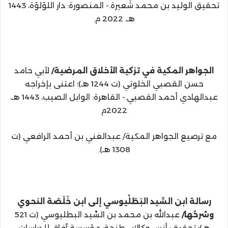
تحقيق الوليد بن محمد شَعيرة.- المنصورة: دار اللؤلؤة، 1443
هـ، 2022 م.
الجواهر المكية في تزكية الأخلاق المرضية/
لأبي حامد
حسن القصبي الخلوتي (ت 1244 هـ)؛ اعتنى بإخراجه
عبدالهادي أحمد القصبي.- القاهرة: الوابل الصيب، 1443 هـ،
2022م
مع ترصيع الجواهر المكية/ عبدالغني بن أحمد الرافعي (ت
1308 هـ).
رسالة ابن السِّيد البَطَلْيوسي إلى ابن خَلَصَة النحوي
وشرحُها/
عبدالله بن محمد بن السِّيد البطليوسي (ت 521
هـ)؛ تحقيق: أنس وكاك.- طنجة: مؤسسة آفاق للدراسات