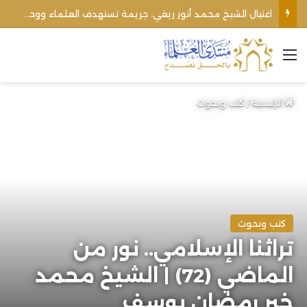
اغتيال الشيخ محمد أنور ريغي: جريمة تستهدف العلماء ووحدة المجتمع
القائمة
الرئيسية
/
كتب وبحوث
كتب وبحوث
تراثنا الإسلامي.. نور من
الماضي (72) | الشيخ محمد
خير رمضان يوسف