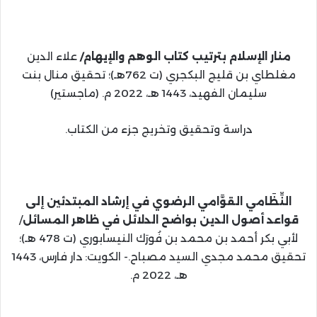
منار الإسلام بترتيب كتاب الوهم والإيهام/
علاء الدين
مغلطاي بن قليج البكجري (ت 762هـ)؛ تحقيق منال بنت
سليمان الفهيد، 1443 هـ، 2022 م. (ماجستير)
دراسة وتحقيق وتخريج جزء من الكتاب.
النِّظَامي القوَّامي الرضوي في إرشاد المبتدئين إلى
قواعد أصول الدين بواضح الدلائل في ظاهر المسائل
/
لأبي بكر أحمد بن محمد بن فُورَك النيسابوري (ت 478 هـ)؛
تحقيق محمد مجدي السيد مصباح.- الكويت: دار فارس، 1443
هـ، 2022 م.