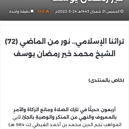
الخميس 21 شعبان 1443هـ 24-3-2022م
590
دقيقة واحدة
تراثنا الإسلامي.. نور من الماضي (72)
الشيخ محمد خير رمضان يوسف
(خاص بالمنتدى)
أربعون حديثًا في تارك الصلاة ومانع الزكاة والأمرِ
بالمعروف والنهي عن المنكر والوصيةِ بالجار/
لأبي
المواهب نجم الدين محمد بن أحمد الغَيطي (ت 984 هـ)؛