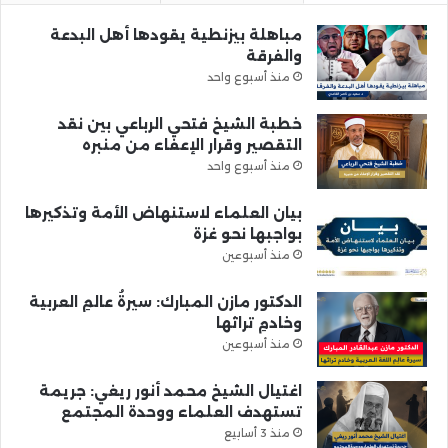
مباهلة بيزنطية يقودها أهل البدعة
والفرقة
منذ أسبوع واحد
خطبة الشيخ فتحي الرباعي بين نقد
التقصير وقرار الإعفاء من منبره
منذ أسبوع واحد
بيان العلماء لاستنهاض الأمة وتذكيرها
بواجبها نحو غزة
منذ أسبوعين
الدكتور مازن المبارك: سيرةُ عالمِ العربية
وخادمِ تراثها
منذ أسبوعين
اغتيال الشيخ محمد أنور ريغي: جريمة
تستهدف العلماء ووحدة المجتمع
منذ 3 أسابيع