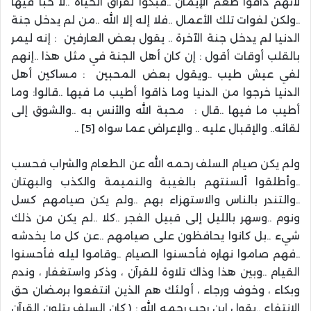
لأنهم ذاقوا طعم الإيمان ..فبكوا لفراق الحياة ..لا حباً فيها
..ولكن لفوات تلك الأعمال ..فلا إله إلا الله ..من لم يدخل جنة
الدنيا لم يدخل جنة الآخرة .. يقول بعض العارفين : إنه ليمر
بالقلب أوقات أقول : إن كان أهل الجنة في مثل هذا ..إنهم
لفي عيش طيب ..ويقول بعض المحبين : مساكين أهل
الدنيا خرجوا من الدنيا وما ذاقوا أطيب ما فيها ..قالوا: وما
أطيب ما فيها ..قال : محبة الله والأنس به ..والشوق إلى
لقائه.. والإقبال عليه .. والإعراض عما سواه [5] ..
ولم يكن صيام السلف رحمه الله عن الطعام والشراب فحسب
..وأطلقوا ألسنتهم بالغيبة والنميمة والكذب والبهتان
..والتندر بالناس والاستهزاء بهم ..ولم يكن صيامهم كسل
ونوم ..وسهر بالليل إلى قبيل الفجر ..كلا ..لم يكن من ذلك
شيء ..بل كانوا يحافظون على صيامهم ..عن كل ما يخدشه
..فهم صاموا نهاره فأحسنوا الصيام ..وقاموا ليله فأحسنوا
القيام ..وبين هذا وذاك تلاوة للقرآن ، وذكر واستغفار ، وندم
وبكاء ، وخوف ورجاء ، أولئك هم الذين انتفعوا برمضان حق
الانتفاع ..يقول ابن رجب رحمه الله : ( كان السلف يتلون القرآن