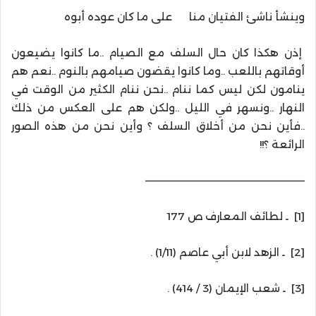
وينشأ ناشئ الفتيان منا على ما كان عوده أبوه
إذن هكذا كان حال السلف مع الصيام ..ما كانوا يضيعون
أوقاتهم باللعب ..وما كانوا يقضون صيامهم بالنوم ..نعم هم
ينامون لكن ليس كما ننام ..نحن ننام الكثير من الوقت في
النهار ..ونسهر في الليل ..ولكن هم على العكس من ذلك
..فأين نحن من أخلاق السلف ؟ وأين نحن من هذه الصور
الرائعة ؟!!
——————————————————————–
[1] ـ لطائف المعارف ص 177
[2] ـ الزهد لابن أبي عاصم (1/11) .
[3] ـ شعب الإيمان (3 / 414) .