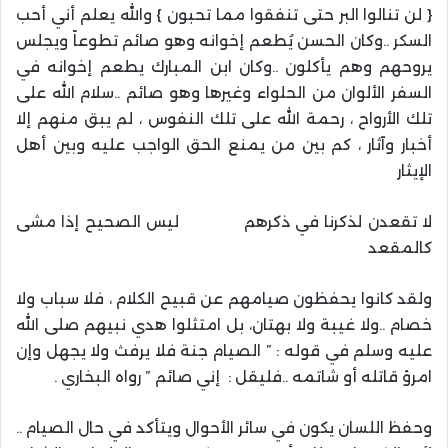
{ لن تنالوا البر حتى تنفقوا مما تحبون } والله يعلم أني أحب
السكر ..وكان الحسن يُطعم إخوانه وهو صائم تطوعاً ويجلس
يروحهم وهم يأكلون ..وكان ابن المبارك يطعم إخوانه في
السفر الألوان من الحلواء وغيرها وهو صائم ..سلام الله على
تلك الأرواح ، رحمة الله على تلك النفوس ، لم يبق منهم إلا
أخبار وآثار ، كم بين من يمنع الحق الواجب عليه وبين أهل
الإيثار
لا تقعدن لذكرنا في ذكرهم ليس الصحيح إذا مشى
كالمقعد
ولقد كانوا يحفظون صيامهم عن قبيح الكلام ، فلا سباب ولا
خصام ..ولا غيبة ولا بهتان، بل امتثلوا هدي نبيهم صلى الله
عليه وسلم في قوله : ” الصيام جنة فلا يرفث ولا يجهل وإن
امرؤ قاتله أو شاتمه ..فليقل : إني صائم ” رواه البخاري .
وحفظ اللسان يكون في سائر الأحوال ويتأكد في حال الصيام ..