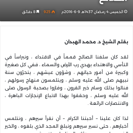
الخميس 4 رمضان 1437هـ 9-6-2016م
925
8 دقائق
بقلم الشيخ د. محمد الهبدان
لقد كان سلفنا الصالح قمماً في الاقتداء ، ونبراساً في
التأسي والاهتداء بهدي رب الأرض والسماء ، ففي كل صغيرة
وكبيرة من أمور حياتهم ، وشؤون عيشهم ، يتحرّون سنة
نبيهم صلى الله عليه وسلم ، ويتلمسون منهاج رسولهم ،
فنالوا بذلك وسام خير القرون ، وفازوا بصحبة الرسول صلى
الله عليه وسلم ، وحققوا بهذا الاتباع الإنجازات الباهرة ،
والانتصارات الرائعة .
لذا كان علينا – أحبتنا الكرام – أن نقرأ سيرهم ، ونتلمس
أخبارهم ، حتى نسير سيرهم ونبلغ المجد الذي بلغوه ، والخير