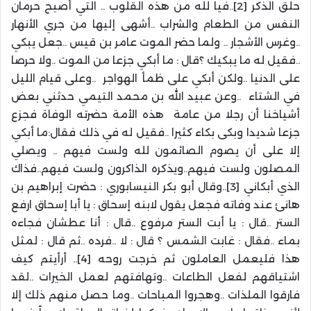
حلق الذكر [2]..فيا لله من هذه القلوب .. التي أصبح حرمان
النفس من الطعام والشراب ..أشهى إليها من جري الأنهار
..وغرس الأشجار .. ولما حضر الموت عامر بن قيس ..جعل يبكي
..فقيل له ما يبكيك ؟قال : ما أبكي جزعا من الموت ..ولا حرصا
على الدنيا ..ولكن أبكي على ظمأ الهواجر ..وعلى قيام الليل
في الشتاء ..وعن عبيد الله بن محمد التيمي حدثني بعض
أشياخنا أن رجلا من عامة هذه الأمة حضرته الوفاة فجزع
جزعا شديدا وبكى بكاء كثيرا ..فقيل له في ذلك فقال:ما أبكي
إلا على أن يصوم الصائمون لله ولست فيهم .. ويصلي
المصلون ولست فيهم..ويذكره الذاكرون ولست فيهم..فذاك
الذي أبكاني [3]..وقال أبو بكر النيسابوري : حضرت إبراهيم بن
هانئ عند وفاته فجعل يقول لابنه إسحاق : يا أبا إسحاق ارفع
الستر ..قال : يا أبت الستر مرفوع ..قال : أنا عطشان فجاءه
بماء ..فقال : غابت الشمس ؟ قال : لا ..فرده ..ثم قال : لمثل
هذا فليعمل العاملون ثم خرجت روحه [4].. أرأيتم كيف
اشتياقهم لفعل الطاعات ..وتهافتهم لعمل الخيرات ..لقد
فارقوا الملذات ..وهجروا المباحات ..وما حصل منهم ذلك إلا