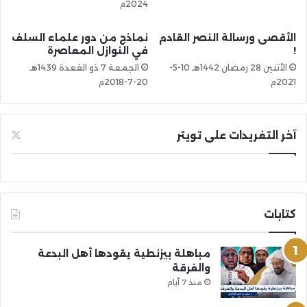
2024م
الأقصى ورسالة النصر القادم
نماذج من دور علماء السلف
!
في النوازل المعاصرة
الأثنين 28 رمضان 1442هـ 10-5-
الجمعة 7 ذو القعدة 1439هـ
2021م
20-7-2018م
آخر التغريدات على تويتر
كتابات
مباهلة بيزنطية يقودها أهل البدعة
والفرقة
منذ 7 أيام