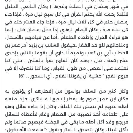
في شهر رمضان في الصلاة وغيرها ) وكان التابعي الجليل
قتادة رحمه الله يختم القرآن في كل سبع ليال مرة ، فإذا جاء
رمضان ختم في كل ثلاث ليال مرة ، فإذا جاء العشر ختم في
كل ليلة مرة ، وكان الإمام الزهري إذا دخل رمضان قال : إنما
هو قراءة القرآن وإطعام الطعام ..أما عن قيامهم بالأسحار ،
ومناجاتهم للواحد الغفار ..فيقول السائب بن يزيد أمر عمر بن
الخطاب أبي بن كعب وتميماً الداري أن يقوما بالناس بإحدى
عشر ركعة ، قال : وقد كان القارئ يقرأ بالمئين ، حتى كنا
نعتمد على العصي من طول القيام ، وما كنا ننصرف إلا في
فروع الفجر ” خشية أن يفوتنا الفلاح ـ أي السحور ـ . [6]
وكان كثير من السلف يواسون من إفطارهم أو يؤثرون به
فكان ابن عمر يصوم ولا يفطر إلا مع المساكين ، فإذا منعه
أهله عنهم لم يتعش تلك الليلة ، وكان إذا جاءه سائل وهو
على طعامه أخذ نصيبه من الطعام وقام فأعطاه للسائل
فيرجع وقد أكل أهله ما بقي في الجفنة فيصبح صائماً ولم
يأكل شيئا ، وكان يتصدق بالسكر ويقول :” سمعت الله يقول :