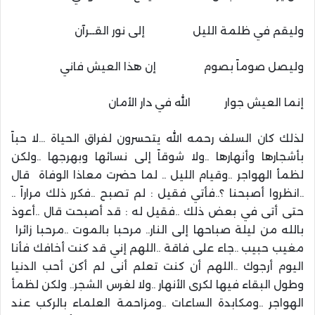
وليقم في ظلمة الليل إلى نور القــرآن
وليصل صوماً بصوم إن هذا العيش فاني
إنما العيش جوار الله في دار الأمان
لذلك كان السلف رحمه الله يتحسرون لفراق الحياة …لا حباً
بأشجارها وأنهارها ..ولا شوقاً إلى نسائها وبهرجها ..ولكن
لظمأ الهواجر ..وقيام الليل .. لما حضرت معاذا الوفاة قال
..انظروا أصبحنا ؟..فأتي فقيل : لم تصبح ..فكرر ذلك مراراً ..
حتى أتى في بعض ذلك ..فقيل له : قد أصبحت قال ..أعوذ
بالله من ليلة صباحها إلى النار.. مرحبا بالموت ..مرحبا زائرا
مغيب حبيب ..جاء على فاقة ..اللهم إني قد كنت أخافك فأنا
اليوم أرجوك ..اللهم أن كنت تعلم أنى لم أكن أحب الدنيا
وطول البقاء فيها لكرى الأنهار ..ولا لغرس الشجر.. ولكن لظمأ
الهواجر ..ومكابدة الساعات ..ومزاحمة العلماء بالركب عند