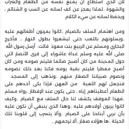
لأن الذي استطاع أن يمنع نفسه من الطعام والشراب
والشهوة ..لماذا يعجز عن كف لسانه عن السب و الشتائم ،
ويحفظ لسانه عن سيء الكلام.
ومن اهتمام السلف بالصيام ..كانوا يمرنون أطفالهم عليه
..ويسلونهم باللعب حتى ليشعروا بطول النهار .. فأخرج
البخاري ومسلم عن الربيع بنت معوذ قالت: أرسل رسول الله
صلى الله عليه وسلم غداة عاشوراء إلى قرى الأنصار التي
حول المدينة من كان أصبح صائما فليتم صومه ومن كان
أصبح مفطرا فليتم بقية يومه فكنا بعد ذلك نصومه
ونصوم صبياننا الصغار منهم ..ونذهب إلى المسجد
فنجعل لهم اللعبة من العهن فإذا بكى أحدهم على
الطعام أعطيناهم إياه ، حتى يكون عند الإفطار ..رواه مسلم
..فهذا الموقف يكشف لنا حال السلف مع الصيام ..وكيف
كانوا يربون أولادهم عليه ..وهذا الذي ينبغي أن نكون عليه
بأن نربي أبناءنا على الصيام ..وألا يتسرب إلى قلوبنا تلك
الحيلة ..ها هؤلاء صغار ..ألا ترحمهم ..