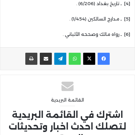
[4] ـ تاريخ بغداد (6/206) .
[5] ـ مدارج السالكين (1/454) .
[6] ـ رواه مالك وصححه الألباني .
واتساب
تيلقرام
مشاركة عبر البريد
طباعة
القائمة البريدية
اشترك في القائمة البريدية
لتصلك احدث اخبار وتحديثات