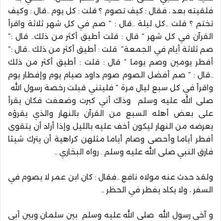
فلقيته بعد ، فقال : كيف تصوم ؟ قلت : كل يوم ..قال : وكيف
تختم ؟ قلت ..كل ليلة ..قال : ” صم في كل شهر ثلاثة واقرأ
القرآن في كل شهر ” قال : قلت أطيق أكثر من ذلك.. قال :”
صم ثلاثة أيام في الجمعة” قلت : أطيق أكثر من ذلك ..قال :”
أفطر يومين وصم يوما ” قال : قلت : أطيق أكثر من ذلك
..قال : ” صم أفضل الصوم صوم داود صيام يوم وإفطار يوم
واقرأ في كل سبع ليال مرة ” فليتني قبلت رخصة رسول الله
صلى الله عليه وسلم وذاك أني كبرت وضعفت فكان يقرأ
على بعض أهله السبع من القرآن بالنهار والذي يقرؤه
يعرضه من النهار ليكون أخف عليه بالليل وإذا أراد أن يتقوى
أفطر أياما وأحصى وصام أياما مثلهن كراهية أن يترك شيئا
فارق النبي صلى الله عليه وسلم . رواه البخاري ..
ولقد حدث عنه مولاه نافع ..فقال : كان ابن عمر لا يصوم في
السفر ، ولا يكاد يفطر في الحظر ..
و آخى رسول الله صلى الله عليه وسلم بين سلمان وبين أبي