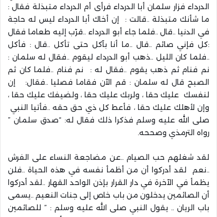
الدرداء فزار سلمان أبا الدرداء فرأى أم الدرداء متبذلة فقال :
ما شأنك متبذلة ..قالت : إن أخاك أبا الدرداء ليس له حاجة
في الدنيا ..قال ..فلما جاء أبو الدرداء ..قرّب إليه طعاما فقال
:كل فإني صائم ..قال ..ما أنا بآكل حتى تأكل ..قال : فأكل
..فلما كان الليل ..ذهب أبو الدرداء ليقوم ..فقال له سلمان :
نم فنام ثم ذهب يقوم ..فقال له : نم فنام ..فلما كان ثم
الصبح قال له سلمان : قم الآن فقاما فصليا ..فقال: إن
لنفسك عليك حقا ، ولربك عليك حقا ، ولضيفك عليك حقا ،
وإن لأهلك عليك حقا ، فأعط كل ذي حق حقه ..فأتيا النبي
صلى الله عليه وسلم فذكرا ذلك فقال له: “صدق سلمان ”
رواه الترمذي وصححه.
لقد شغلهم حب الصيام ..عن مضاجعة النساء على الفرش
..نعم لقد أدركوا أن من أظمأ نفسه في هذه الحياة ..فلن
يظمأ في الآخرة في دار القرار بإذن الواحد القهار ..لقد أدركوا
أن الصائمين يدخلون من باب خاص إلى جنات النعيم ..يسمى
باب الريان .. يقول النبي صلى الله عليه وسلم : ” للصائمين