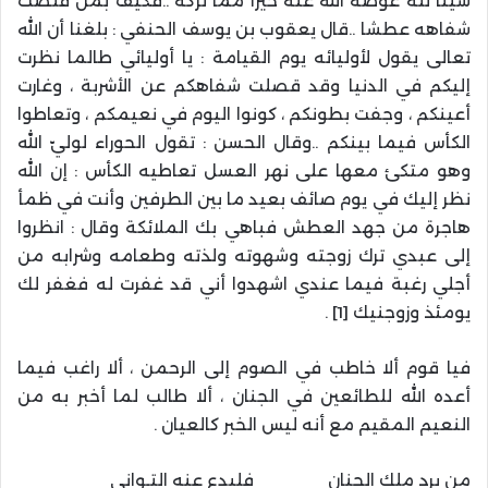
شيئا لله عوضه الله عنه خيراً مما تركه ..فكيف بمن قلصت
شفاهه عطشا ..قال يعقوب بن يوسف الحنفي : بلغنا أن الله
تعالى يقول لأوليائه يوم القيامة : يا أوليائي طالما نظرت
إليكم في الدنيا وقد قصلت شفاهكم عن الأشربة ، وغارت
أعينكم ، وجفت بطونكم ، كونوا اليوم في نعيمكم ، وتعاطوا
الكأس فيما بينكم ..وقال الحسن : تقول الحوراء لوليّ الله
وهو متكئ معها على نهر العسل تعاطيه الكأس : إن الله
نظر إليك في يوم صائف بعيد ما بين الطرفين وأنت في ظمأ
هاجرة من جهد العطش فباهي بك الملائكة وقال : انظروا
إلى عبدي ترك زوجته وشهوته ولذته وطعامه وشرابه من
أجلي رغبة فيما عندي اشهدوا أني قد غفرت له فغفر لك
يومئذ وزوجنيك [1] .
فيا قوم ألا خاطب في الصوم إلى الرحمن ، ألا راغب فيما
أعده الله للطائعين في الجنان ، ألا طالب لما أخبر به من
النعيم المقيم مع أنه ليس الخبر كالعيان .
من يرد ملك الجنان فليدع عنه التـواني