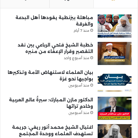
مباهلة بيزنطية يقودها أهل البدعة
والفرقة
منذ 7 أيام
خطبة الشيخ فتحي الرباعي بين نقد
التقصير وقرار الإعفاء من منبره
منذ أسبوع واحد
بيان العلماء لاستنهاض الأمة وتذكيرها
بواجبها نحو غزة
منذ أسبوعين
الدكتور مازن المبارك: سيرةُ عالمِ العربية
وخادمِ تراثها
منذ أسبوعين
اغتيال الشيخ محمد أنور ريغي: جريمة
تستهدف العلماء ووحدة المجتمع