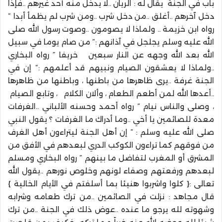
باب في الجنة يقال له : الريان ..لا يدخل منه أحد غيرهم ..فإذا
دخل آخرهم ..أغلق ..من دخل شرب ..ومن شرب لم يظمأ أبدا ”
رواه ابن خزيمة .. ولماذا لا يصومون ..وصوت رسول الله صلى
الله عليه وسلم يجلجل في آذانهم :” من صام يوما في سبيل
الله بعد الله وجهه عن النار سبعين خريفا ” رواه البخاري
..ولماذا لا يعشقون الصيام ونبيهم قد أعلمهم :” إن في
الجنة غرفة ..يرى ظاهرها من باطنها ، وباطنها من ظاهرها
..أعدها الله لمن أطعم الطعام ، وألان الكلام ، وتابع الصيام
، وصلى والناس نيام ” رواه أحمد وحسنه الألباني ..الغرفات
معدة للصائمين يا أخي ..وما أدراك ما الغرفات ؟ يقول النبي
صلى الله عليه وسلم : ” إن أهل الجنة ليتراءون أهل الغرف
من فوقهم كما تراءون الكوكب الدري لبعدهم في الأفق من
المشرق أو المغرب لتفاضل ما بينهم ” رواه البخاري ومسلم
لبعدهم ورفعتهم وصفاء لونهم وخلوص نورهم ..يقول الله
تعالى :{ كلوا واشربوا هنيئا بما أسلفتم في الأيام الخالية }
قال مجاهد : نزلت في الصائمين ..من ترك طعامه وشرابه
وشهوته لله يرجو ما عنده ..عوض ذلك في الجنة ..من ترك