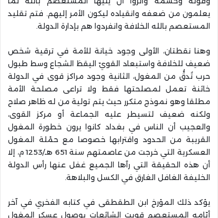
وقوته وحسمه وآثروا أن يليها المستعصم بالله لما
يعلمون من ضعفه وانقياده ليكون الأمر إليهم. فتم تقليد
المستعصم بالله الخلافة وانفردوا هم بإدارة الدولة.
وهنا نقطتان، الأولى وجود خيانة للأمة في ترقية شخص
ضعيف للخلافة واستبعاد القويّ اليقظ الشجاع وسط طبول
حرب تُدقُّ من المغول، الثانية وجود مراكز قوى في الدولة
خائنة تعمل لمصلحتها فقط ولا تراعى مصلحة الأمة
مطلقا وهو نموذج متكرر حيث يتم تولية من له ظاهر صلاح
ولكنه ضعيف لتسيطر عليه الجماعة أو مركز القوى،
والعجيب أن الناس في بغداد كانوا يرون خطورة المغول
القريبة من الحدود واقترابها خصوصا مع حمْلة المغول
العسكرية التي خرجت من عاصمتهم سنة 651 هـ/1253 م، إلا
أن هذه الحقيقة التي رآها الجميع غفل عنها رأس الدولة
الخليفة الغافل الغارق في الكسل والبلاهة.
يؤكد ذلك المؤرخ ابن الطقطقى في كتابه الفخري في آخر
أيّامه المستعصم قويت الشائعات بوصول عسكر المغول