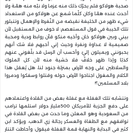
صحبة هولاكو فلم يحرّك ذلك منه عزما ولا نبّه منه همّة ولا
أحدث عنده همّا وكان كلّما سُمع عن هولاكو من الاستعداد
شيء ظهر من الخليفة نقيضه من التّفرط والإهمال وتتبلور
تلك الخيبة في قول المستعصم: لا خوف من المستقبل لأن
بيني وبين هولاكو خان وأخيه منكو قآن روابط ودية ومحبة
صميمية لا عداوة ونفرة وحيث إني أحبهم فلا شك أنهم
يحبونني ويميلون إليّ، وأحسب أن الرسل قد بلّغوني عنهم
كذبًا وإذا ظهر خلافٌ فلا خشية منه لأن كل الملوك
والسلاطين على وجه الأرض بمنزلة جنود لنا، هل يُعقل هذا
الكلام والمغول اجتاحوا الأرض حوله وقتلوا وسفكوا ودمروا
بلاد المسلمين؟!
وتتشابه تلك الغفلة مع غفلة بعض من القادة واعتمادهم
على دفع الجزية للأمريكان 500مليار دولار استلمها ترامب
من السعودية وهو المعلن وما حدث من بعض القادة في
توافقهم مع الطغاة والعسكر رجالة زي الدهب، ويؤكد ابن
كثير في البداية والنهاية قمة الغفلة فيقول: وأحاطت التتار