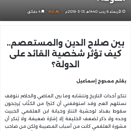
الأربعاء 6 رجب 1440هـ 13-3-2019م
841
4 دقائق
بين صلاح الدين والمستعصم..
كيف تؤثر شخصية القائد على
الدولة؟
بقلم ممدوح إسماعيل
تتكرر أحداث التاريخ وتتشابه وما بين الماضي والحاضر نتوقف
نستلهم العبر، وقد استوقفني أن كثيرًا من الكتّاب يُرجحون
سقوط بغداد لوحشية التتار وخيانة ابن العلقمي الخبيث
وحده ولا ذكر لضعف الخليفة إلا إشارة ضعيفة، ولا يُنكر أن
مشورة العلقمي كانت من أسباب المصيبة ولكن من صاحب