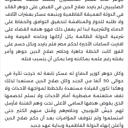
الصليبيين لم يتردد صلاح الدين في القبض على جوهر القائد
في الدولة العميقة الفاطمية ويتبعه عسكر بعشرات الآلاف.
ولا طلبه للحوار والمناقشة لتحقيق التوافق والحفاظ على
الدماء والشرعية ابدا لم يفعل ذلك فهو هدفه القضاء على
شرعية الدولة الظالمة بكل أركانها وجاءته الفرصة وقد
اقتربت الساعات الأخيرة لحكم مصر فلم يتردد وبكل حسم على
الفور كانت الخطة جاهزة وحاصر صلاح الدين جوهر وأمر
بقتله رغم علمه بمكانته وما يمكن أن يتسبب قتله.
وكان جوهر كوزير الدفاع له عسكر تابعة له خرجت ثائرة في
حوالى 50 ألفا من الجند وكان صلاح الدين مستعدا لذلك
وهكذا تكون القيادة مستعدة بالخطط لمواجهة الأحداث ولا
تقف متلعثمة مضطربة أمام الأحداث ولا تسلم لخصمها
الذى يقوض هدفها السامي الأعلى تحت وهم الفتنة فأرسل
لهم جيشُ الأيوبيين، وحاصرهم وقُتل منهم الكثير حتى
استسلموا ولم تتوقف المؤامرات بعد أن حكم صلاح الدين
وأعلن إنهاء الدولة الفاطمية وبداية عهد جديد.