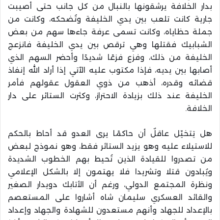
بدار الخلافة يرشقونها بالنبال من كل جانب حتى أصيبت
جارية كانت تلعب بين يدي الخليفة وتُضحكه، وكانت من
جملة حظاياه، وكانت تسمى عرفة جاءها سهم من بعض
الشبابيك فقتلها وهي ترقص بين يدي الخليفة فانزعج
الخليفة من ذلك، وفزع فزعًا شديدًا وأحضر السهم الذي
أصابها بين يديه، فإذا مكتوب عليه الآتي إذا أراد الله إنفاذ
قضائه وقدره، أذهب من ذوي العقول عقولهم فأمر
الخليفة عند ذلك بزيادة الاحتراز، وكثرت الستائر على دار
الخلافة.
هل يَتخيّل عاقلٌ أن حاكمًا يرى العدو قد أحاط بالحكم
للاستيلاء عليه وهو يزيد الستائر فقط، وهو نموذج لبعض
من تصدروا للقيادة الذين تُحيط بهم الخطوب الشديدة
ويُبادون قتلا وتشريدا فلا يهتمون إلا بالشكل الإعلامي
ونظرة المجتمع الدولي، ورغم أن الأتابك دويدار الصغير
والقائد العسكري سليمان شاه أشاروا على المستعصم
بالإعداد للجهاد وأنهم مستعدون للشهادة والجهاد وإعداد