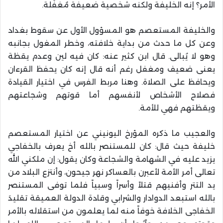
الأمر؟ إنه الخليفة ولكنه شخصية ضعيفة مُغفّلة.
والخليفة المستعصم هو المسؤول الأول عن سقوط بغداد
وعن كل ما حدث من بداية خلافته، وخطر المغول بجانبه
وهو لا يُبالى. قال ابن كثير عنه: كان فيه لين وعدم يقظة
يعنى ضعيف ومغفل رغم أنه قال إنه كان يحفظ القرءان
ويحافظ على الصلاة. وهنا مربط الفرس في اختيار القيادة
فصلاح الأشخاص لأنفسهم أما قوتهم وشجاعتهم
ويقظتهم فهي للأمة.
والعجيب ما ذكره المؤرخ اليونيني عن اختيار المستعصم
خليفة حيث قال: كان للمستنصر بالله أخ يعرف بالخفاجي
يزيد عليه في الشهامة والشجاعة وكان يقول: إن ملكني الله
تعالى أمر الأمة لأعبرن بالعساكر نهر جيحون، وأنتزع البلاد من
يد التتر وأفنيهم قتلاً وأسراً وسبياً فلما توفى المستنصر
بالله استبعد الدوادار والشرابي وقادة الدولة العميقة تقليدَ
الخفاجى الخلافة خوفاً منه لما يعلمون من استقلاله بالأمر