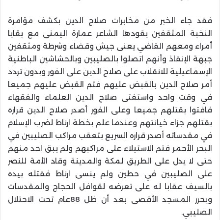
فقد جاء الخبر من مخابرات صلاح الدين بكشف مؤامرة
النخبة المثقفين يقودها الشاعر عمارة اليمنى مع بقايا
أمراء ومعهم القاضي يعنى جيش وقضاء وشرطة ومثقفين
جبهة الإنقاذ وأنهم اتصلوا بالصليبين وبالحشاشين الباطنية
الإسماعيلية للانقلاب على صلاح الدين على الفور وبدون تردد
أمر صلاح الدين بالقبض عليهم فتم القبض عليهم جميعا
في وقت واحد واستفتى صلاح الدين العلماء والفقهاء
فافتوا بقتلهم جميعا وعلى الفور أصدر صلاح الدين قراره
بقتلهم جزاء خيانتهم وعندما علم بخطة ارناط لضرب الإسلام
في مقدساته أصدر قراره السريع بتعقب مراكب الصليبين في
البحر الأحمر فتم الاستيلاء على مراكبهم ولم يبق احد منهم
حتى لا يدل على الطريق لمكة والمدينة وقاد الأمة للنصر
على الصليبين في حطين ولم ينسى ارناط فقتله بيده
بالسيف عقابا له على تعرضه لقوافل الحجاج والمقدسات
ويحرر المسجد الأقصى بعد أن ظل 88عام تحت الاحتلال
الصليبي.