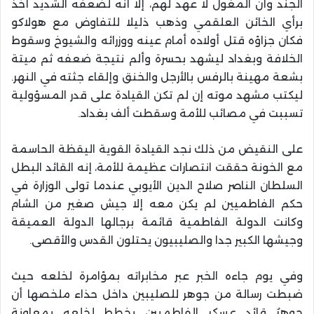
الجند وأن المغول لا عهد لهم، إلا أنه لضعفه الشديد أخذ
برأي الخائن العلقمي وذهب ذليلا للتفاوض مع هولاكو
فكان جزاؤه قتل أولاده أمام عينه ووزرائه والشيوخ وسقوط
الخلافة وبغداد ليشهد بحسرة وألم نتيجة ضعفه ثم ميتة
بشعة مهينة بالرفس بالأرجل والخنق وإلقاء جثته في النهر.
ليكتب مشهد موته إن لم تكن القيادة على قدر المسؤولية
تسببت في مصائب للأمة وسقطت ألف بغداد.
على النقيض من ذلك نجد القيادة القوية اليقظة الحاسمة
مع الخونة حققت انتصارات عظيمة للأمة، إنه القائد البطل
السلطان الناصر صلاح الدين الأيوبي عندما تولى الوزارة في
حكم الفاطميين لم يكن معه إلا جيش صغير من الشام
وكانت الدولة الفاطمية قائمة برجالها الدولة العميقة
وجيشها الكبير جدا والصليبيون يحتلون القدس والأقصى.
وفي يوم جاءه الخبر عبر مخابراته بمؤامرة لخلعه حيث
ضبطت رسالة من جوهر للصليبين داخل حذاء ملخصها أن
جوهرُ قائد عسكر الفاطميين يخطط لخلعه بمعاونة