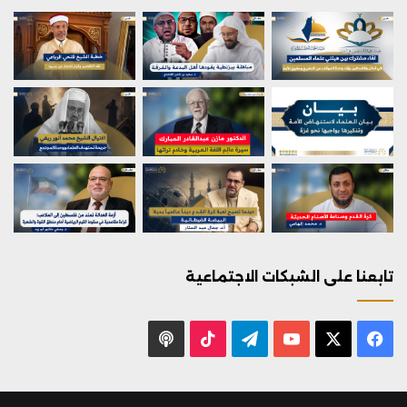
تابعنا على الشبكات الاجتماعية
X
فيسبوك
يوتيوب
تيلقرام
‫TikTok
بودكاست