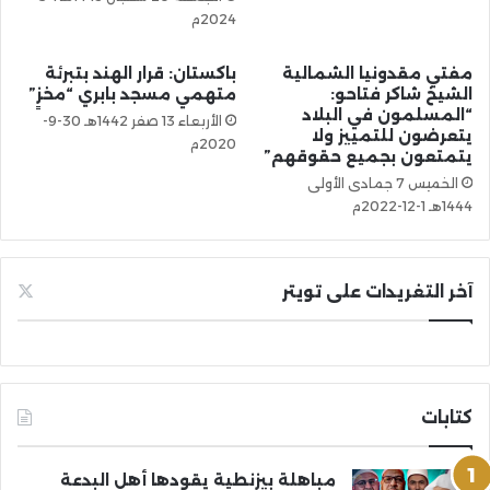
2024م
مفتي مقدونيا الشمالية
باكستان: قرار الهند بتبرئة
الشيخ شاكر فتاحو:
متهمي مسجد بابري “مخزٍ”
“المسلمون في البلاد
الأربعاء 13 صفر 1442هـ 30-9-
يتعرضون للتمييز ولا
2020م
يتمتعون بجميع حقوقهم”
الخميس 7 جمادى الأولى
1444هـ 1-12-2022م
آخر التغريدات على تويتر
كتابات
مباهلة بيزنطية يقودها أهل البدعة