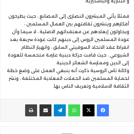
و التتارية والباشكيرية.
فمثلاً يأتي المبشرون النصارى إلى المصانع ، حيث يطرحون
أفكارهم وينشرون ثقافتهم بين العمال المسلمين ،
ويحاولون إبعادهم عن معتقداتهم الاصلية ، لا سيما وأن
عودة المسلمين الروس إلى دينهم كانت عودة سريعة بعد
انفراط عقد الاتحاد السوفيتي السابق ، وانهيار النظام
الشيوعي ، حيث قامت حركة دينية عارمة متحمسة للعودة
إلى الدين وممارسة الشعائر الدينية.
وكالة تاس الروسية ذكرت أنه ينبغي العمل على وضع خطة
لحماية المسلمين ضد الحملات المعادية المختلفة ، ونشر
الثقافة الاسلامية وتعريف الناس بها.
واتساب
تيلقرام
مشاركة عبر البريد
طباعة