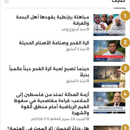
كتابات
مباهلة بيزنطية يقودها أهل البدعة
والفرقة
منذ أسبوع واحد
كرة القدم وصناعة الأصنام الحديثة
منذ 3 أسابيع
حينما تصبح لعبة كرة القدم ديناً عالمياً
بديلاً
منذ 4 أسابيع
أزمة العدالة تمتد من فلسطين إلى
الملاعب: قراءة مقاصدية في سقوط
القيم الرياضية أمام منطق القوة
والشهرة
السبت 26 محرم 1448هـ 11-7-2026م
هل جزاءُ الإحسانِ إلا الموت في العتمة؟