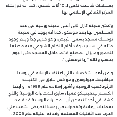
بمساحات شاسعة تكفي لـ 10 آلاف شخص ، كما انه تم إنشاء
المركز الثقافي الإسلامي بها.
وتعتبر مدينة كازان ثاني أعلي مدينة روسية في عدد
المسلمين بها بعد موسكو ، كما أنه يوجد في مدينة
تومسك مسجد يسمى الأبيض، وهو قديم جداً ويندر وجود
مثله في سيبيريا، وقد أقام النظام الشيوعي فيه مصنعا
للخمور ومايزال المصنع قائما داخل المسجد حتى اليوم،
بحسب وكالة ” ريا نوفستي “.
و من أهم الشخصيات التي اعتنقت الإسلام في روسيا
فياشيسلا فبولوسين وهو قس سابق في الكنيسة
الارثوذكسية الروسية وأشهر إسلامه عام 1999 م ، و أيضا
ألكسندر ليتفيتيتكو عميل سابق للمخابرات الروسية والذي
كشف في أحد كتبه عن أن المخابرات الروسية قد قامت
بعمليات إرهابية وتفجيرات في روسيا لتحريض الشعب علي
الحرب ضد الأقليات المسلمة وقد تم اغتياله عام 2006 .