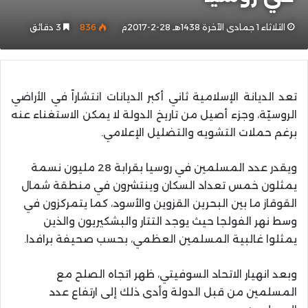
الثلاثاء 1 جمادى الآخرة 1438هـ 28-2-2017م
836
3 دقائق
تعد الديانة الإسلامية ثاني أكبر الديانات انتشاراً في الأراضي
الروسيّة، وجزء أصيل من تاريخ الدولة لا يمكن الاستغناء عنه
برغم حملات التشويه والتضليل الإعلامي.
ويقدر عدد المسلمين في روسيا بقرابة 28 مليون نسمة
يمثلون خمس تعداد السكان وينتشرون في منطقة شمال
القوقاز ما بين البحرين القزوين والأسود، كما يتمركزون في
وسط نهر الفولجا حيث يوجد التتار والبشكيريون والذين
يمثلوا غالبية المسلمين العظمي، بحسب صحيفة برافدا.
وبعد انهيار الاتحاد السوفيتي، ظهر اتجاه الصلح مع
المسلمين من قبل الدولة وأدى ذلك إلى ارتفاع عدد