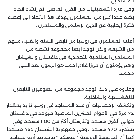
المسلمين.
وفي فترة التسعينيات من القرن الماضي، تم إنشاء اتحاد
يضم عددا كبير من المسلمين يهدف هذا الاتحاد إلى إعطاء
فكرة إيجابية عن الدين الإسلامي والمسلمين .
أغلب المسلمين في روسيا من تابعي السنة والقليل منهم
من الشيعة، ولكن توجد أيضا مجموعة نشطة من
المسلمين المنتمية للأحمدية في داغستان والشيشان ،
وهم يؤمنون أن ميرزا غلام أحمد هو الرسول بعد النبي
محمد.
وعلاوة على ذلك، توجد مجموعة من الصوفيين التابعين
للنقشبندية والشاذلية.
وتكشف الإحصائيات أن عدد المساجد في روسيا تزايد بمقدار
72 مرة في الأعوام العشرين الماضية فيوجد في داغستان
حوالي ألفين مسجد، وتتارستان أكثر من 1100 مسجد، وفي
بشكيريا 470 مسجدا ، وفي جمهورية الشيشان 465 مسجدا
كما أن العاصمة الروسية ” موسكو ” يوجد بها أربع مساجد