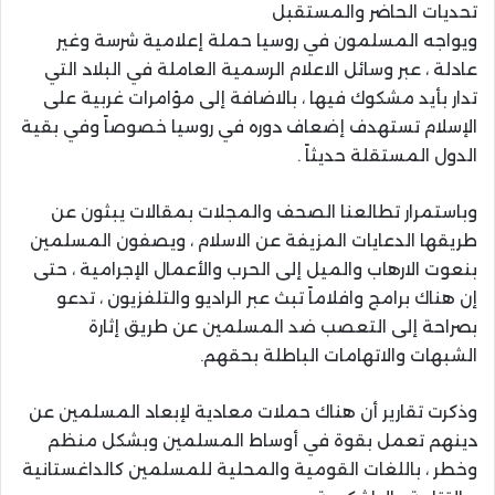
تحديات الحاضر والمستقبل
ويواجه المسلمون في روسيا حملة إعلامية شرسة وغير
عادلة ، عبر وسائل الاعلام الرسمية العاملة في البلاد التي
تدار بأيد مشكوك فيها ، بالاضافة إلى مؤامرات غربية على
الإسلام تستهدف إضعاف دوره في روسيا خصوصاً وفي بقية
الدول المستقلة حديثاً .
وباستمرار تطالعنا الصحف والمجلات بمقالات يبثون عن
طريقها الدعايات المزيفة عن الاسلام ، ويصفون المسلمين
بنعوت الارهاب والميل إلى الحرب والأعمال الإجرامية ، حتى
إن هناك برامج وافلاماً تبث عبر الراديو والتلفزيون ، تدعو
بصراحة إلى التعصب ضد المسلمين عن طريق إثارة
الشبهات والاتهامات الباطلة بحقهم.
وذكرت تقارير أن هناك حملات معادية لإبعاد المسلمين عن
دينهم تعمل بقوة في أوساط المسلمين وبشكل منظم
وخطر ، باللغات القومية والمحلية للمسلمين كالداغستانية