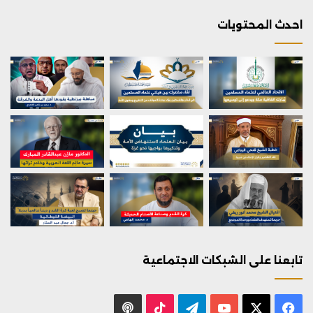
احدث المحتويات
تابعنا على الشبكات الاجتماعية
X
فيسبوك
يوتيوب
تيلقرام
‫TikTok
بودكاست