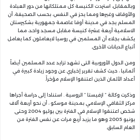
وبالمقابل، استردت الكنيسة كل ممتلكاتها من دور العبادة
والأوقاف وغيرها ومما يحز في النفس، بحسب الصحيفة، أن
المسلم يجد في مدينة أوفا عاصمة جمهورية بشكيرستان
الاسلامية أربعة عشرة كنيسة مقابل مسجد واحد، مما
يكشف بجلاء أن المسلمين في روسيا لايعاملون كما يعامل
أتباع الديانات الأخرى.
ومن الدول الأوروبية التى تشهد تزايد عدد المسلمين أيضاً
ألمانيا ، حيث كشف تقرير إخباري عن وجود زيادة كبيرة في
أعداد الألمان الذين اعتنقوا الإسلام مؤخراً.
وذكرت وكالة ” ازفيستا ” الروسية . استنادا إلى دراسة أجراها
مركز الثقافي الإسلامي بمدينة موسكو ، أن نحو أربعة آلاف
شخص اعتنقوا الإسلام في الفترة بين يوليو 2004 وحتى
يونيو 2005 وهو ما يزيد أربع مرات عن نفس الفترة من
العام السابق.