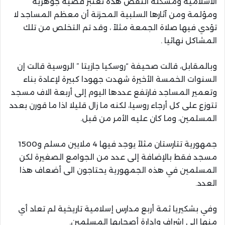
الاسلامية ومشكلة النقص هذه تعتبر قضية جوهرية
ومؤلمة ومن آثارها السلبية المحزنة أن معظم المساجد لا
تؤدي فيها صلاة الجمعة مثلاً ، وقد تم التخلص من تلك
المشاكل نهائيا .
وبالمقابل، قالت صحيفة “روسكيا جازيتا ” الروسية قالت إن
السنوات الخمسة الأخيرة شهدت جهودا كبيرة لإعادة بناء
وتعمير المساجد فارتفع عددها اليوم إلى أربعة الاف مسجد
تتوزع على كل أرجاء روسيا، لكنه ما زال قليلا اذا ما قورن بعدد
المسلمين، وما كان عليه الأمر من قبل.
جمهورية تتارستان مثلاً يوجد فيها 4 ملايين مسلم و1500
مسجد فقط بالإضافة إلى عدد من الجوامع الصغيرة لكن
المسلمين في هذه الجمهورية يحتاجون الى أضعاف هذا
العدد.
وفي بشكيريا ثمة أربع مدارس إسلامية تاريخية لم تعاد أي
منها إلى إشراف وإدارة أصحابها المسلمين.