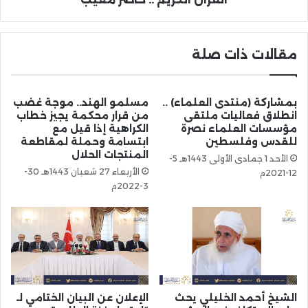
مقالات ذات صلة
بمشاركة (منتدى العلماء) ..
مسلمو الهند.. موجة غضب
انطلاق فعاليات ملتقى
من قرار محكمة يجيز خطاب
مؤسسات العلماء نصرة
الكراهية إذا قيل مع
للقدس وفلسطين
ابتسامة وحملة لمقاطعة
المنتجات الحلال
الأحد 1 جمادى الأولى 1443هـ 5-
الأربعاء 27 شعبان 1443هـ 30-
12-2021م
3-2022م
الشيخ أحمد الخليلي يحث
الإعلان عن البيان الختامي لـ