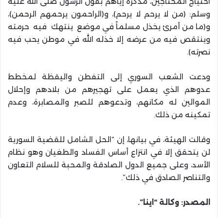
احتياج المحتاجين، مذكرة إياهم بقول الرسول صلى الله عليه
وسلم: (من لا يرحم لا يرحم)، و(الراحمون يرحمهم الرحمن)،
و(ما من أمرئ يخذل مسلماً في موضع ينتهك فيه حرمته
وينتقص فيه من عرضه إلا خذله الله في موطن يحب فيه
نصرته).
ودعت الشعب السوري إلى التفطن واليقظة لمخطط
عدوهم الذي يعمل على تهجيرهم من بلادهم وإحلال
الموالين له مكانهم، وتدعوهم للصبر والمصابرة، وعدم
تمكينه من ذلك.
وقالت الهيئة، في بيانها، إن “الحل الشامل للقضية السورية
لن يتحقق إلا في انتزاع أساس الفساد والطغيان وهو نظام
الأسد، وعلى جميع الدول الصادقة والمحبة للسلام التعاون
والتناصر الصادق في ذلك”.
المصدر: وكالة “اينا”.