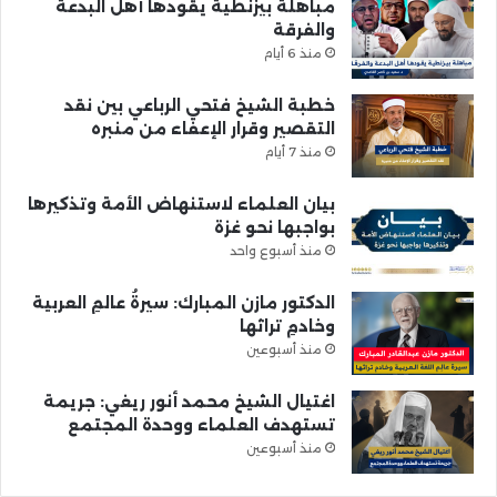
مباهلة بيزنطية يقودها أهل البدعة
والفرقة
منذ 6 أيام
خطبة الشيخ فتحي الرباعي بين نقد
التقصير وقرار الإعفاء من منبره
منذ 7 أيام
بيان العلماء لاستنهاض الأمة وتذكيرها
بواجبها نحو غزة
منذ أسبوع واحد
الدكتور مازن المبارك: سيرةُ عالمِ العربية
وخادمِ تراثها
منذ أسبوعين
اغتيال الشيخ محمد أنور ريغي: جريمة
تستهدف العلماء ووحدة المجتمع
منذ أسبوعين