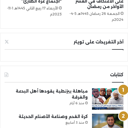
على الاعتكاف في العشر
“اجتماع غزة الطارئ”
الأواخر من رمضان
الأربعاء 17 ربيع الثاني 1445هـ 1-11-
الجمعة 26 رمضان 1445هـ 5-4-
2023م
2024م
آخر التغريدات على تويتر
كتابات
مباهلة بيزنطية يقودها أهل البدعة
والفرقة
منذ 6 أيام
كرة القدم وصناعة الأصنام الحديثة
منذ 3 أسابيع