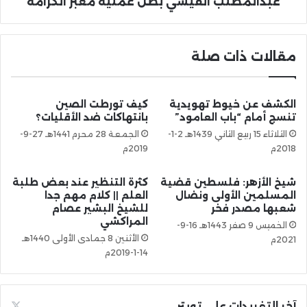
عبدالمطلب القيسي بطل عملية معبر الكرامة
مقالات ذات صلة
الكشف عن خيوط تهويدية
كيف تورطت الصين
تنسج أمام “باب العامود”
بانتهاكات ضد الأقليات؟
الثلاثاء 15 ربيع الثاني 1439هـ 2-1-
الجمعة 28 محرم 1441هـ 27-9-
2018م
2019م
شيخ الأزهر: فلسطين قضية
كثرة التنظير عند بعض طلبة
المسلمين الأولى ونضال
العلم || كلام مهم جدا
شعبها مصدر فخر
للشيخ البشير عصام
المراكشي
الخميس 9 صفر 1443هـ 16-9-
الأثنين 8 جمادى الأولى 1440هـ
2021م
14-1-2019م
آخر التغريدات على تويتر