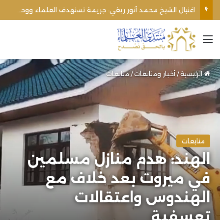
اغتيال الشيخ محمد أنور ريغي: جريمة تستهدف العلماء ووحدة المجتمع
القائمة
الرئيسية
/
أخبار ومتابعات
/
متابعات
متابعات
الهند: هدم منازل مسلمين
في ميروت بعد خلاف مع
الهندوس واعتقالات
تعسفية