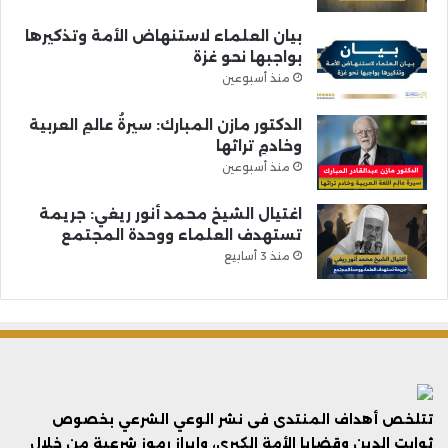
بيان العلماء لاستنهاض الأمة وتذكيرها
بواجبها نحو غزة
منذ أسبوعين
الدكتور مازن المبارك: سيرةُ عالمِ العربية
وخادمِ تراثها
منذ أسبوعين
اغتيال الشيخ محمد أنور ريغي: جريمة
تستهدف العلماء ووحدة المجتمع
منذ 3 أسابيع
تتلخص أهداف المنتدى فى نشر الوعي الشرعي بخصوص
ثوابت الدين وقضايا الأمة الكبرى، وإبراز رموز شرعية من خلال