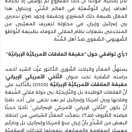
أدلر بالكليَّة، مؤكّدًا أنَّ ذلك المشروع لم يُؤسَّس إلَّا لخدمة
أهداف إيران التَّوسُّعيَّة في العالم السُّنّي. ويتناول هذا
المقال طبيعة ذلك المشروع، وحقيقة وجود صراع تدميري
بين إسرائيل وإيران، في محاولة لتعريف المغيَّبين، من
المنخدعين بشعارات نظام الملالي الجوفاء، بطبيعة التَّواطؤ
الصُّهيوني-الصَّفوي ضدَّ أهل السُّنَّة.
1.رأي توافقي حول “حقيقة العلاقات الأمريكيَّة الإيرانيَّة”
يستهلُّ المفكّر والباحث السُّوري، الدُّكتور عزَّت السَّيد أحمد،
دراسته الصَّادرة تحت عنوان
التَّآخي الأمريكي الإيراني:
حقيقة العلاقات الأمريكيَّة الإيرانيَّة
(2020) بالتَّأكيد على
أنَّ العلاقات الوطيدة، بل والتَّاريخيَّة، بين دولة ملالي الشّيعة
وقادتها وبين أمريكا وإسرائيل لم تعد تخفى على أحد، نافيًا
أنَّ يكون “التَّآخي الإيراني الأمريكي الإسرائيلي” تآخيًا حديثًا
فرضته الظُّروف (صـ7). يتعجَّب المفكّر السّياسي من اعتقاد
البعض من السُّذَّج بأنَّ إيران عدوٌ لأمريكا وإسرائيل، بل وتتزعَّم
معسكر المقاومة والممانعة، بتمويلها للحركات الإسلاميَّة