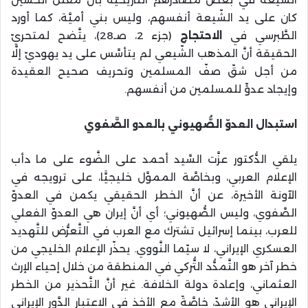
كان على يد الشّيعة أنفسهم، وليس بني أميَّة، كما أورد
الطَّبرسي في
الاحتجاج
(جزء 2، صـ28)، يتَّضح لمتحريّ
الحقيقة أنَّ المذهب الشّيعي لم يتأسَّس على يد يهوديّ إلَّا
من أجل شقّ صفّ المسلمين وتحريف صحيح العقيدة
وإيجاد عدوٍّ للمسلمين من أنفسهم.
استبدال العدوّ الصُّهيوني بالعدو الصَّفوي
يلقي الدُّكتور عزَّت السَّيد أحمد على الضَّوء على ما دأب
الإعلام العربي، وبخاصَّة المموَّل خليجيًّا، على ترويجه في
الآونة الأخيرة، عن أنَّ الخطر الحقيقي يكمن في العدوّ
الصَّفوي، وليس الصُّهيوني؛ أي أنَّ إيران هي العدوّ الفعلي
للعرب، بينما إسرائيل تشترك مع العرب في التَّعرُّض للتَّهديد
العسكري الإيراني، لا سيّما النَّووي. يحذّر الإعلام الخليجي من
خطر آخر هو التَّمدُّد التُّركي في المنطقة من خلال إحياء الإرث
العثماني، وإعادة دولة الخلافة. غير أنَّ التَّحذير من الخطر
الإيراني هو الأشدّ، خاصَّةً مع الأخذ في الاعتبار الدَّور الإيراني