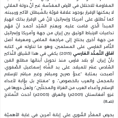
المقاومة للاحتلال في الأرض المقدَّسة. غير أنَّ دولة الملالي
لا يمكنها الإقرار بوجود علاقة قويَّة بالشَّيطان الأكبر وربيبته،
كما تُطلق على أمريكا وإسرائيل؛ لأنَّ في الإقرار بذلك انهيار
المبدأ الَّذي قامت عليه. ويعتبر السَّيّد أحمد أنَّ فهْم
تداعيات الارتباط الوثيق بين إيران من جهة وأمريكا وإسرائيل
من جهة أخرى يحتاج إلى مراجعة الماضي ومعرفة أصل
التَّآمر الفارسي على المسلمين، وهو ما تناوله في كتابه
آفاق التَّمدُّد الفارسي
(2015). يكفي في هذا السّياق التَّذكير
بأنَّ إيران، أو بلاد فارس، منذ تحويل أبنائها مطلع القرن
السَّادس عشر للميلاد، على يد الشَّاه إسماعيل الصَّفوي،
أصبحت بمثابة “عدوٍّ صريح ومباشر وغير مباشر للإسلام
بالمجمل والعرب بالخصوص”، و “مفتاح بل بوَّابة لأعداء
الإسلام وأعداء العرب من الغزاة والمحتلَّين”؛ ولعلَّ دورها في
غزو أفغانستان (2001م) والعراق (2003م) أحدث النَّماذج
(صـ8).
يحرص المفكّر السُّوري على إبانة أمرين في غاية الأهميَّة