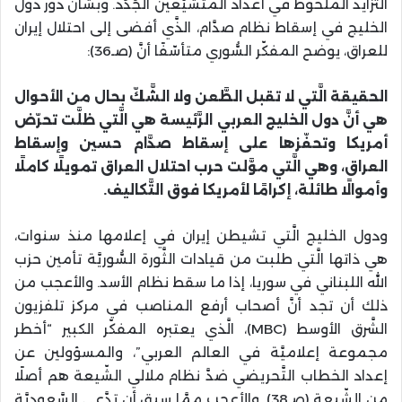
التَّزايد الملحوظ في أعداد المتشيّعين الجُدُد. وبشأن دور دول
الخليج في إسقاط نظام صدَّام، الذَّي أفضى إلى احتلال إيران
للعراق، يوضح المفكّر السُّوري متأسّفًا أنَّ (صـ36):
الحقيقة الَّتي لا تقبل الطَّعن ولا الشَّكّ بحال من الأحوال
هي أنَّ دول الخليج العربي الرَّئيسة هي الَّتي ظلَّت تحرّض
أمريكا وتحفّزها على إسقاط صدَّام حسين وإسقاط
العراق، وهي الَّتي موَّلت حرب احتلال العراق تمويلًا كاملًا
وأموالًا طائلة، إكرامًا لأمريكا فوق التَّكاليف.
ودول الخليج الَّتي تشيطن إيران في إعلامها منذ سنوات،
هي ذاتها الَّتي طلبت من قيادات الثَّورة السُّوريَّة تأمين حزب
الله اللبناني في سوريا، إذا ما سقط نظام الأسد. والأعجب من
ذلك أن تجد أنَّ أصحاب أرفع المناصب في مركز تلفزيون
الشَّرق الأوسط (MBC)، الَّذي يعتبره المفكّر الكبير “أخطر
مجموعة إعلاميَّة في العالم العربي”، والمسؤولين عن
إعداد الخطاب التَّحريضي ضدَّ نظام ملالي الشّيعة هم أصلًا
من الشّيعة (صـ38). والأعجب ممَّا سبق أن تدَّعي السَّعوديَّة