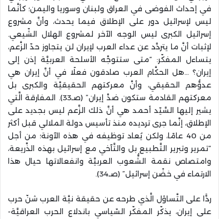
في إحداث الفوضى في العراق ولبنان وسوريا واليمن؛ كأنَّما
ليس لإسرائيل دور على الإطلاق فيما يحدث، وأنَّ مشروع
إسرائيل الكبرى ليس الوجه الآخر لمشروع الهلال الشّيعي.
لإثبات أنَّ ما يتردَّد عن عداء العرب لإيران لن يتجاوز حدّ الزَّعم،
يتساءل المفكّر: “متى ستتوجَّه الأسلحة العربيَّة إذن إلى
إيران؟ …هل الحكَّام العرب صادقون فعلًا في أنَّ إيران هي
عدوُّهم الحقيقي، وأنَّ معركتهم الحقيقيَّة والكبرى بل
معركتهم القادمة ستكون ضدَّ إيران” (صـ33). المفارقة الَّتي
يشير إليها السَّيّد أحمد هي أنَّ ذلك الزَّعم ليس بجديد على
الإطلاق، إنَّما جرى ترديده منذ تأسيس دولة الملالي قبل أكثر
من 40 عامًا، ولكن يُعاد توظيفه في هذه الآونة؛ من أجل
“تمرير وتبرير التَّطبيع بل والتَّآخي مع إسرائيل بهذه الذَّريعة،
وامتصاص نقمة الشُّعوب العربيَّة وانفعالاتها حيال هذا
الارتماء في خضْن إسرائيل” (صـ34).
ردًّا على التَّساؤل الَّذي طرحه عن حقيقة نيَّة العرب شنّ حرب
على إيران، يذكّر المفكّر السّياسي باندلاع الحرب العراقيَّة-