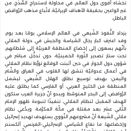
تخشاه أقوى دول العالم، في محاولة لاستدراج السُّذَّج، من
غير الواعين بحقيقة الأهداف الإيرانيَّة، لاتّباع مذهب الرَّوافض
الباطل.
يزداد النُّفوذ الشّيعي في العالم الإسلامي يومًا بعد يوم،
وقد اعترف كبار رجال السّياسة والجيش في دولة الملالي
بأنَّهم يسعون إلى إخضاع المنطقة العربيَّة إلى سُلطانهم،
تحت ستار تصدير الثَّورة الخمينيَّة، دون تدخُّل مباشر في
شؤون دول الجوار. في حين أثبتت الوقائع تورُّط نظام الملالي
في أعمال عدوانيَّة تنشق لها القلوب في العراق والشَّام
واليمن؛ بهدف توسيع نطاق الهلال الشّيعي، ليشمل
المنطقة من الخليج العربي، أو الفارسي كما يطلق عليه
الرَّوافض، إلى البحر المتوسّط. ويبدو أنَّ جزيرة العرب ستكون
الهدف المقبل لنظام الملالي، تنفيذًا لنبوءة ظهور الإمام
الثَّاني عشر بعد مقتلة في مكَّة المكرَّمة. ويدَّعي نظام
ملالي الشّيعة أنَّ مشروعهم النَّووي يستهدف تهديد إسرائيل
وإخضاعها، ما نفاع السّياسي الإسرائيلي-الفرنسي ألكسندر