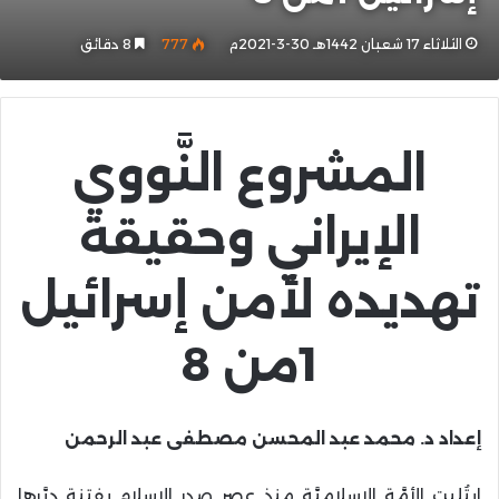
الثلاثاء 17 شعبان 1442هـ 30-3-2021م
777
8 دقائق
المشروع النَّووي
الإيراني وحقيقة
تهديده لأمن إسرائيل
1من 8
إعداد
د. محمد عبد المحسن مصطفى عبد الرحمن
ابتُليت الأمَّة الإسلاميَّة منذ عصر صدر الإسلام بفتنة دبَّرها