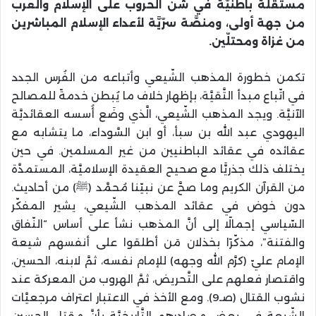
مستقلَّة باطنيَّة في شنّ الحروب على الإسلام والعرب
من جهة أولى، ومنصَّة سرّيَّة لأعداء الإسلام المباشرين
من غزاة ومحتلّين.
تكمن خطورة المذهب الشّيعي وأتباعه من الفُرس الجدد
في اتّباع مبدأ التَّقيَّة، بإظهار خلاف ما يُبطن خدمةً للمصالح
الآنيَّة. ويجد المذهب الشّيعي، الَّذي وضَع أُسسه العقائديَّة
اليهودي عبد الله بن سبأ، أو ابن السَّوداء، ما يتشابه مع
عقائده في عقائد الباطنيين من غير المسلمين. في حين
يختلف ذلك جذريًّا مع صحيح العقيدة الإسلاميَّة، المستمدَّة
من القرآن الكريم وما صحَّ عن نبيّنا مُحمَّد (ﷺ) من أحاديث.
دون خوض في عقائد المذهب الشّيعي، يشير المفكّر
السّياسي إجمالًا إلى أنَّ المذهب نشأ على أساس “النّفاق
والفتنة”، مذكّرًا بخذلان مَن أطلقوا على أنفسهم شيعة
الإمام عليّ (كرَّم الله وجهه) للإمام نفسه، ثمَّ لابنه، الحسين،
واقتصار فعلهم على التَّحريض، ثمَّ الهروب من المعركة عند
نشوب القتال (صـ9). ومع الأخذ في الاعتبار اعتراف مرجعيَّات
الشّيعة في بعض مصادرهم التَّاريخيَّة بأنَّ مقتل الحسين