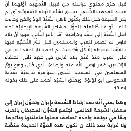
قبل طرْح محتوى دراسته من قبيل التَّمهيد، أوَّلهما أنَّ
فساد المذهب الشّيعي يسبق نشأة الدَّولة الصَّفويَّة؛ أي لم
يكن الشّيعة قبل ذلك يكنُّون لأهل السُّنَّة الودَّ والخير وجاءت
تلك الدَّولة الطَّائفيَّة لتحوُّل مشاعر الشّيعة الإيجابيَّة تجاه
أهل السُّنَّة إلى حقْد وكراهية. أمَّا الأمر الثَّاني، فهو أنَّ بلاد
فارس لم تضمر للعرب والمسلمين قبل نشْر التَّشيُّع فيها
بالقوَّة المفرطة إلَّا كلَّ شرّ؛ حيث لم تخمد نار الحقد الفارسي
على العرب منذ فتْح بلاد فارس في عهد ثاني الخلفاء
الرَّاشدين، عُمر (رضي الله عنه وأرضاه)، الَّذي قُتل وهو يؤمُّ
المسلمين في المسجد النَّبوي بمؤامرة فارسيَّة نفَّذها
المجوسي أبو لؤلؤة. ويعلّق السَّيّد أحمد على ذلك بقوله
(صـ9):
وهذا يعني أنَّه بعد ارتباط الشّيعة بإيران وتحوُّل إيران إلى
معقل الشّيعة العالمي، اجتمع الشَّرَّان المحيقان بالعرب
معًا في بوتقة واحدة تضاعف فعلها فاعليَّتها وتأثيرها.
ولا غرابة بعد ذلك ن تكون هذه القوَّة الجديدة منصَّة