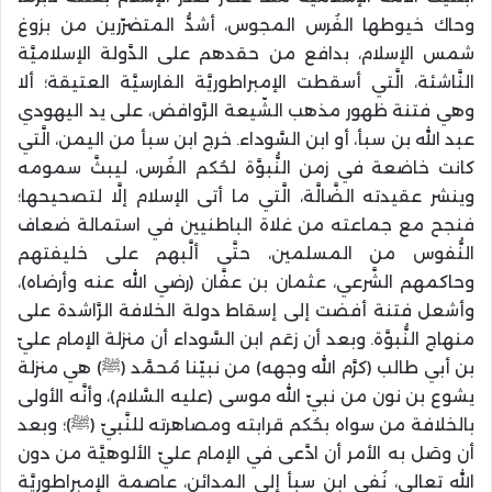
وحاك خيوطها الفُرس المجوس، أشدُّ المتضرّرين من بزوغ
شمس الإسلام، بدافع من حقدهم على الدَّولة الإسلاميَّة
النَّاشئة، الَّتي أسقطت الإمبراطوريَّة الفارسيَّة العتيقة؛ ألا
وهي فتنة ظهور مذهب الشّيعة الرَّوافض، على يد اليهودي
عبد الله بن سبأ، أو ابن السَّوداء. خرج ابن سبأ من اليمن، الَّتي
كانت خاضعة في زمن النُّبوَّة لحُكم الفُرس، ليبثَّ سمومه
وينشر عقيدته الضَّالَّة، الَّتي ما أتى الإسلام إلَّا لتصحيحها؛
فنجح مع جماعته من غلاة الباطنيين في استمالة ضعاف
النُّفوس من المسلمين، حتَّى ألَّبهم على خليفتهم
وحاكمهم الشَّرعي، عثمان بن عفَّان (رضي الله عنه وأرضاه)،
وأشعل فتنة أفضت إلى إسقاط دولة الخلافة الرَّاشدة على
منهاج النُّبوَّة. وبعد أن زعَم ابن السَّوداء أن منزلة الإمام عليّ
بن أبي طالب (كرَّم الله وجهه) من نبيّنا مُحمَّد (ﷺ) هي منزلة
يشوع بن نون من نبيّ الله موسى (عليه السَّلام)، وأنَّه الأولى
بالخلافة من سواه بحُكم قرابته ومصاهرته للنَّبيّ (ﷺ)؛ وبعد
أن وصَل به الأمر أن ادَّعى في الإمام عليّ الألوهيَّة من دون
الله تعالى، نُفي ابن سبأ إلى المدائن، عاصمة الإمبراطوريَّة