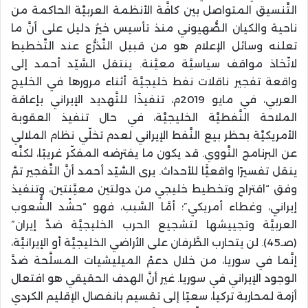
التَّنسيق المتواصل بين كافَّة الأنظمة العربيَّة الحاكمة من
ناحية والكيان الصُّهيوني منذ تأسيس خيرُ دليل على أنَّ ما
تعلنه وسائل الإعلام هو من قبيل التَّذرُّع عند التَّخطيط
لاتّخاذ مواقف سياسيَّة معيَّنة. ينتقل السَّيّد أحمد إلى
واقعة تفجير ناقلات نفط خليجيَّة أثناء مرورها في الخليج
العربي، في مايو 2019م، تنفيذًا للتَّهديد الإيراني بإعاقة
الملاحة النَّفطيَّة الخليجيَّة، في حال تنفيذ العقوبة
الأمريكيَّة بحظر بيع النَّفط الإيراني لعدم تخلّي نظام الملالي
عن البرنامج النَّووي. قد يكون ما يفترضه المفكّر غريبًا، لكنَّه
ينقل تفسيرًا واقعيًّا للأحداث. يرى السَّيّد أحمد أنَّ التَّفجير تمَّ
وفق “اقتراح وتخطيط خليجي من دولتين معيَّنتين، وتنفيذ
إيراني، وغطاء أمريكي”؛ أمَّا السَّبب، فهو “حشْد الشُّعوب
العربيَّة وتجييشها لتشجيع الحرب الخليجيَّة ضدَّ إيران”
(صـ45). لن يتحارب الطَّرفان على الأراضي الخليجيَّة أو الإيرانيَّة،
إنَّما في سوريا، من خلال دعمْ الميليشيات المسلَّحة ضدَّ
الوجود الإيراني في سوريا. غير أنَّ الهدف الحقيقي هو افتعال
أزمة لمحاربة تركيا، سعيًا إلى تقسيم بانفصال الإقليم الكردي