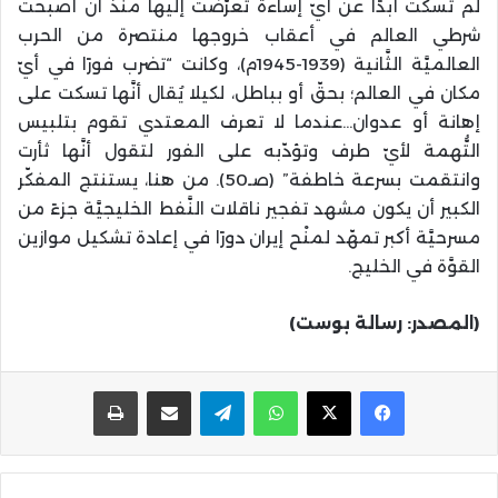
لم تسكت أبدًا عن أيّ إساءة تعرَّضت إليها منذ أن أصبحت
شرطي العالم في أعقاب خروجها منتصرة من الحرب
العالميَّة الثَّانية (1939-1945م)، وكانت “تضرب فورًا في أيّ
مكان في العالم؛ بحقّ أو بباطل، لكيلا يُقال أنَّها تسكت على
إهانة أو عدوان…عندما لا تعرف المعتدي تقوم بتلبيس
التُّهمة لأيّ طرف وتؤدّبه على الفور لتقول أنَّها ثأرت
وانتقمت بسرعة خاطفة” (صـ50). من هنا، يستنتج المفكّر
الكبير أن يكون مشهد تفجير ناقلات النَّفط الخليجيَّة جزءً من
مسرحيَّة أكبر تمهّد لمنْح إيران دورًا في إعادة تشكيل موازين
القوَّة في الخليج.
(المصدر: رسالة بوست)
واتساب
تيلقرام
مشاركة عبر البريد
طباعة