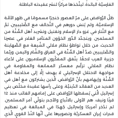
الفارسيَّة البائدة، ليتَّخذها مركزًا لنشر عقيدته الباطلة.
ظلَّ الرَّوافض على مرّ العصور خنجرًا مسمومًا في ظهر الأمَّة
الإسلاميَّة، ولم يُنسَ دورهم في التَّحالف مع الصَّليبيين، ثمَّ
مع التَّتار في غزو دار الإسلام وتقتيل وتشريد أهل السُّنَّة من
المسلمين. ويتجدَّد الدَّور الخؤون المتآمر الغادر في عصرنا
الحديث، من خلال تواطؤ نظام ملالي الشّيعة مع الصَّهاينة
والصَّليبيين ضدَّ أهل السُّنَّة في العراق والشَّام واليمن، وربَّما
جزيرة العرب لاحقًا. يتّفق المفكّرون الإسلاميون على ادّعاء
نظام الملالي تزعُّم معسكر الممانعة والمقاومة في
مواجهة الاحتلال الإسرائيلي لا يهدف إلَّا إلى مخادعة أهل
السُّنَّة وإيهامهم بأنَّ الرَّوافض، الَّذين يشتركون مع أهل في
العديد من العقائد الدّينيَّة، وعلى رأسها عقيدة مخلّص بني
إسرائيل الَّتي يُسقطها الرَّوافض على إمامهم الغائب منذ 12
قرنًا ونيف، هم الأولى بالاتّباع والأجدر بتولّي أمر المسلمين.
لم تدّخر أمريكا وإسرائيل جُهدًا في المبالغة في تعظيم
قدرات إيران العسكريَّة وتصويرها على أنَّها النّدّ القوي الَّذي