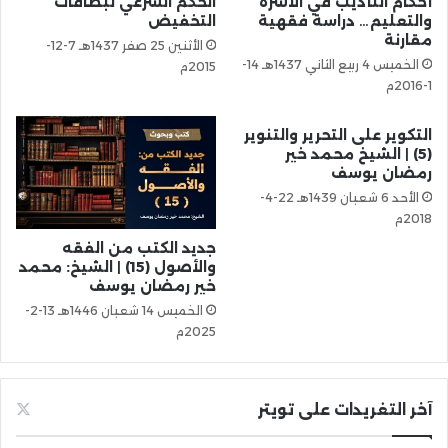
أحكام التأديب في الأسرة
الحكم الشرعي لبطاقات
والتعليم… دراسة فقهية
التخفيض
مقارنة
الأثنين 25 صفر 1437هـ 7-12-
الخميس 4 ربيع الثاني 1437هـ 14-
2015م
1-2016م
التكوير على التحرير والتنوير
(5) | الشيخ محمد خير
رمضان يوسف
الأحد 6 شعبان 1439هـ 22-4-
2018م
جديد الكتب من الفقه
والأصول (15) | الشيخ: محمد
خير رمضان يوسف
الخميس 14 شعبان 1446هـ 13-2-
2025م
آخر التغريدات على تويتر