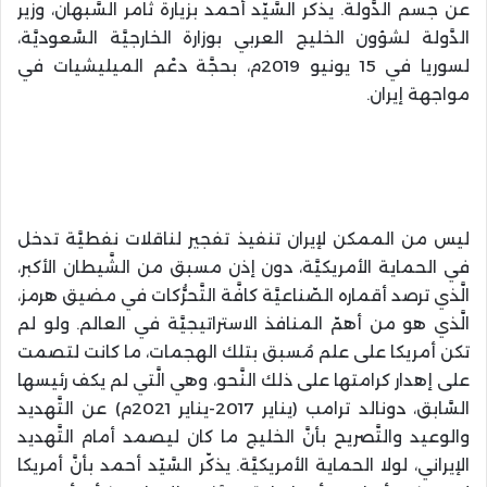
عن جسم الدَّولة. يذكّر السَّيّد أحمد بزيارة ثامر السَّبهان، وزير
الدَّولة لشؤون الخليج العربي بوزارة الخارجيَّة السَّعوديَّة،
لسوريا في 15 يونيو 2019م، بحجَّة دعْم الميليشيات في
مواجهة إيران.
ليس من الممكن لإيران تنفيذ تفجير لناقلات نفطيَّة تدخل
في الحماية الأمريكيَّة، دون إذن مسبق من الشَّيطان الأكبر،
الَّذي ترصد أقماره الصّناعيَّة كافَّة التَّحرُّكات في مضيق هرمز،
الَّذي هو من أهمّ المنافذ الاستراتيجيَّة في العالم. ولو لم
تكن أمريكا على علم مُسبق بتلك الهجمات، ما كانت لتصمت
على إهدار كرامتها على ذلك النَّحو، وهي الَّتي لم يكف رئيسها
السَّابق، دونالد ترامب (يناير 2017-يناير 2021م) عن التَّهديد
والوعيد والتَّصريح بأنَّ الخليج ما كان ليصمد أمام التَّهديد
الإيراني، لولا الحماية الأمريكيَّة. يذكّر السَّيّد أحمد بأنَّ أمريكا