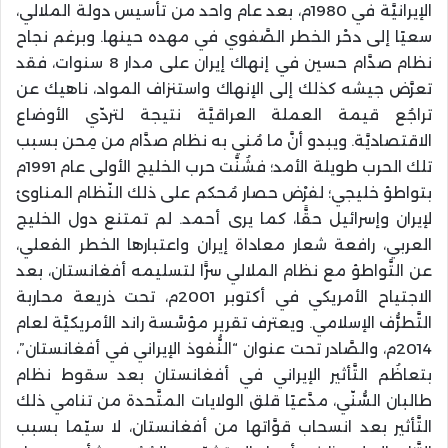
الإيرانيَّة في 1980م، بعد عام واحد من تأسيس دولة الملالي،
سعيًا إلى دحْر الخطر الصَّفوي في مهده حينها. وبرغم نجاح
نظام صدَّام حسين في إنهاك إيران على مدار 8 سنوات، فقد
تعرَّض جيشه كذلك إلى الإنهاك واستنزاف المواد، ناهيك عن
تراجُع قيمة العملة العراقيَّة نتيجة لتردّي الأوضاع
الاقتصاديَّة. ويبدو أنَّ ما مُني به نظام صدَّام من مِحن بسبب
تلك الحرب طويلة الأمد؛ فشُنَّت حرب الخليج الأولى عام 1991م
بتواطؤ خليجي؛ لفرْض حصار مُحكم على ذلك النّظام المناوئ
لإيران وإسرائيل حقًّا، كما يرى أحمد. لم تمتنع دول الخليج
العربي، رافعة شعار معاداة إيران واعتبارها الخطر الفعلي،
عن التَّواطؤ مع نظام الملالي سرًّا لتسليمه أفغانستان، بعد
الاجتياح الأمريكي في أكتوبر 2001م، تحت ذريعة محاربة
التَّطرُّف الإسلامي. ويعترف تقرير مؤسَّسة راند الأمريكيَّة لعام
2014م، والصَّادر تحت عنوان “النُّفوذ الإيراني في أفغانستان”،
بتعاظُم التَّأثير الإيراني في أفغانستان بعد سقوط نظام
طالبان السُّنّي، مدَّعيًا قلق الولايات المتَّحدة من تنامي ذلك
التَّأثير بعد انسحاب قوَّاتها من أفغانستان، لا سيّما بسبب