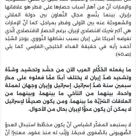
والإمارات أنَّ من أهمّ أسباب حصارها على قطر هو علاقاتها
بإيران، بينما يتَّسع مجال التَّعاون بين دولة الملالي
والسَّعوديَّة عنه بين الأولى وقطر بمراحل، كما أنَّ الإمارات
هي أكبر شريك اقتصادي لإيران، برغم الحصار الاقتصادي الَّذي
تفرضه أمريكا على إيران بسبب نشاطها النَّووي. يوجز السَّيّد
أحمد رأيه في حقيقة العداء الخليجي-الفارسي كما يلي
(صـ40):
ما يفعله الحُكَّام العرب الآن من حشْد وتحشيد، وشدَّة
وتشديد ضدَّ إيران لا يختلف أبدًا عمَّا فعلوه على مدار
سبعين سنة ضدَّ إسرائيل. إسرائيل وإيران وجهان لعملة
واحدة، بينهما من التآخي ما بينهما، وبينهما من
العلاقات السّرّيَّة ما بينهما، ومن يكون صديقًا لإسرائيل
لا يمكن أن يكون عدوًّا لإيران بحال من الأحوال.
لا يستبعد المفكّر السّياسي أنَّ يكون مخطَّط استبدال العدوّ
الصُّهيوني بالصَّفوي قديمًا، ورُتّب له منذ عقود، معتبرًا أنَّ