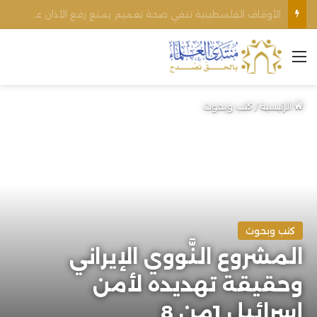
الأوقاف الفلسطينية تنفي صحة تعميم يمنع رفع الأذان عبر السماعات الخارجية للمساجد القريبة من المستوطنات
القائمة
الرئيسية
/
كتب وبحوث
كتب وبحوث
المشروع النَّووي الإيراني
وحقيقة تهديده لأمن
إسرائيل 1من 8