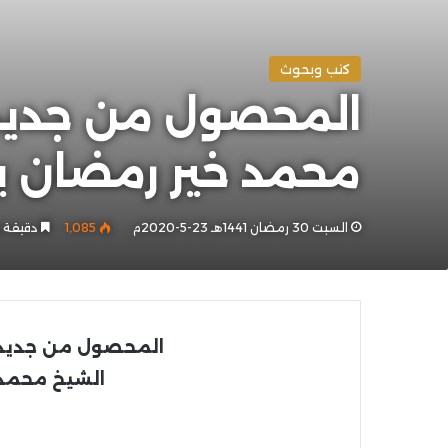
كتب وبحوث
محمد خير رمضان 
السبت 30 رمضان 1441هـ 23-5-2020م
1٬085
دقيقة و
المحصول
من جديد
الشيخ محمد