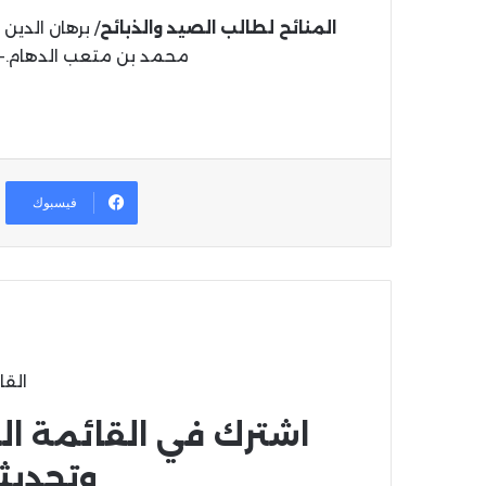
المنائح لطالب الصيد والذبائح
محمد بن متعب الدهام.- عمّان: دار ا
فيسبوك
القا
اشترك في القائمة ال
وتحديث