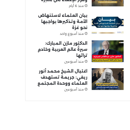
منذ 6 أيام
بيان العلماء لاستنهاض
الأمة وتذكيرها بواجبها
نحو غزة
منذ أسبوع واحد
الدكتور مازن المبارك:
سيرةُ عالمِ العربية وخادمِ
تراثها
منذ أسبوعين
اغتيال الشيخ محمد أنور
ريغي: جريمة تستهدف
العلماء ووحدة المجتمع
منذ أسبوعين