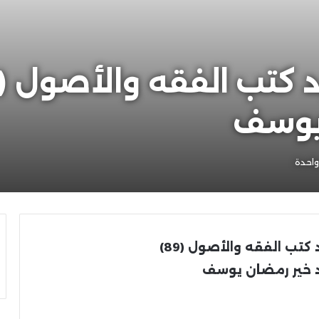
يوسف
احدة
 كتب الفقه والأصول
(89)
 خير رمضان يوسف