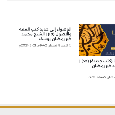
الوصول إلى جديد كتب الفقه
والأصول (19) | الشيخ محمد
خير رمضان يوسف
الأحد 8 شعبان 1442هـ 21-3-2021م
لغتنا هويتنا (كتب جديدة) (52) |
 خير رمضان
الخميس 11 رمضان 1445هـ 21-3-