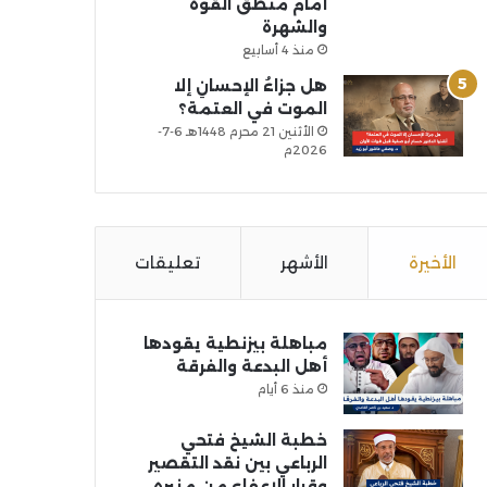
أمام منطق القوة
والشهرة
منذ 4 أسابيع
هل جزاءُ الإحسانِ إلا
الموت في العتمة؟
الأثنين 21 محرم 1448هـ 6-7-
2026م
الأخيرة
الأشهر
تعليقات
مباهلة بيزنطية يقودها
أهل البدعة والفرقة
منذ 6 أيام
خطبة الشيخ فتحي
الرباعي بين نقد التقصير
وقرار الإعفاء من منبره