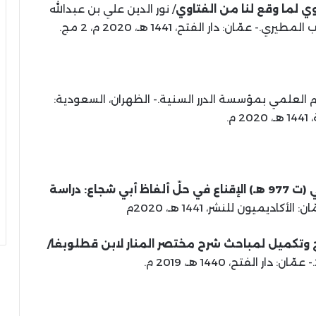
 لما وقع لنا من الفتاوي
/ نور الدين علي بن عبدالله
م العلمي بمؤسسة الدرر السنية.- الظهران، السعودية:
 م.
المباحث الدلالية في كتاب الخطيب الشربيني (ت 977 هـ) الإقناع في حلّ ألفاظ أبي شجاع: دراسة
اديميون للنشر، 1441 هـ، 2020م
 وتكميل لمباحث شرح مختصر المنار لابن قطلوبغا/