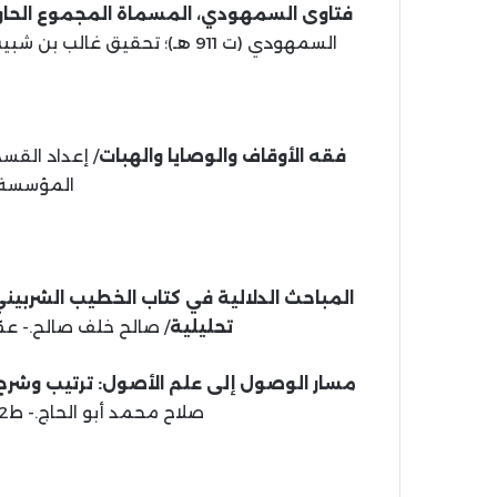
فتاوى السمهودي، المسماة المجموع الحاوي
السمهودي (ت 911 هـ)؛ تحقيق غالب بن شبيب المطيري.- عمّان: دار الفتح، 1441 هـ، 2020 م، 2 مج.
فقه الأوقاف والوصايا والهبات
/ إعداد القس
المؤسسة، 1441 هـ، 2020
تحليلية
/ صالح خلف صالح.- عمّان: الأك
مسار الوصول إلى علم الأصول: ترتيب وشرح
صلاح محمد أبو الحاج.- ط2.- عمّان: دار الفتح، 1440 هـ، 2019 م.