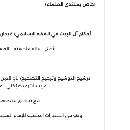
(خاص بمنتدى العلماء)
أحكام آل البيت في الفقه الإسلامي/
فيحان بن 
الأصل: رسالة ماجستير – المعهد ا
ترشيح التوشيح وترجيح التصحيح/
غريب، أشرف صَيْقلي.- عمّان: دار ا
مع تحقيق منظومة ا
وهو في الاختيارات العلمية للإمام المجتهد شيخ 