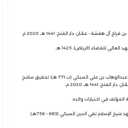
فراج آل هقشة.- عمّان: دار الفتح، 1441 هـ، 2020 م.
لعالي للقضاء (الرياض)، 1425 هـ.
تاج الدين عبدالوهاب بن علي السبكي (ت 771 هـ)؛ تحقيق سامح
لفتح، 1441 هـ، 2020 م
.
لمؤلف في اختيارات والده.
الإسلام تقي الدين السبكي (683 – 756هـ)