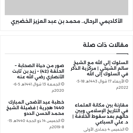
الأكاديمي الرحال.. محمد بن عبد العزيز الخضيري
مقالات ذات صلة
السلوك إلى الله مع الشيخ
صور من حياة الصحابة –
سالم الشيخي | مركزية الذكر
الحلقة (42) – زيد بن ثابت
في السلوك إلى الله
الأنصاري رضي الله عنه
الأربعاء 17 شوال 1443هـ 18-5-
الجمعة 13 شوال 1441هـ 5-6-
2022م
2020م
خطبة عيد الأضحى المبارك
مقارنة بين مكانة العلماء
1440 هجرية | فضيلة الشيخ
في التاريخ الإسلامي وبين
محمد الحسن الددو
حالهم بعد سقوط الخلافة |
الخميس 14 ذو الحجة 1440هـ 15-
د. علي السباعي
8-2019م
الخميس 4 جمادى الأولى