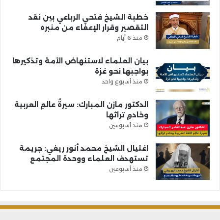
خطبة الشيخ فتحي الرباعي بين نقد
التقصير وقرار الإعفاء من منبره
منذ 6 أيام
بيان العلماء لاستنهاض الأمة وتذكيرها
بواجبها نحو غزة
منذ أسبوع واحد
الدكتور مازن المبارك: سيرةُ عالمِ العربية
وخادمِ تراثها
منذ أسبوعين
اغتيال الشيخ محمد أنور ريغي: جريمة
تستهدف العلماء ووحدة المجتمع
منذ أسبوعين