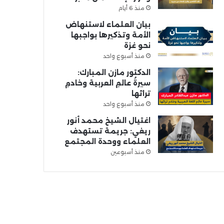
منذ 6 أيام
بيان العلماء لاستنهاض
الأمة وتذكيرها بواجبها
نحو غزة
منذ أسبوع واحد
الدكتور مازن المبارك:
سيرةُ عالمِ العربية وخادمِ
تراثها
منذ أسبوع واحد
اغتيال الشيخ محمد أنور
ريغي: جريمة تستهدف
العلماء ووحدة المجتمع
منذ أسبوعين