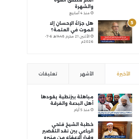
أمام منطق القوة
والشهرة
منذ 4 أسابيع
هل جزاءُ الإحسانِ إلا
الموت في العتمة؟
الأثنين 21 محرم 1448هـ 6-7-
2026م
الأخيرة
الأشهر
تعليقات
مباهلة بيزنطية يقودها
أهل البدعة والفرقة
منذ 5 أيام
خطبة الشيخ فتحي
الرباعي بين نقد التقصير
وقرار الإعفاء من منبره