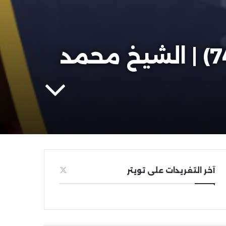
الفقه الإسلامي في كتب ورسائل جديدة (74) | الشيخ محمد
آخر التغريدات على تويتر