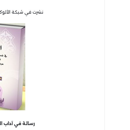
نشرت في شبكة الألوكة بتاريخ /1/1445
رسالة في آداب ال