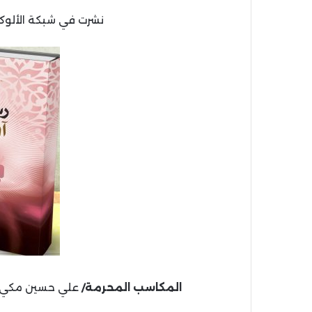
نشرت في شبكة الألوكة بتاريخ /1/1445
المكاسب المحرمة/
علي حسين مكي.- بيروت: