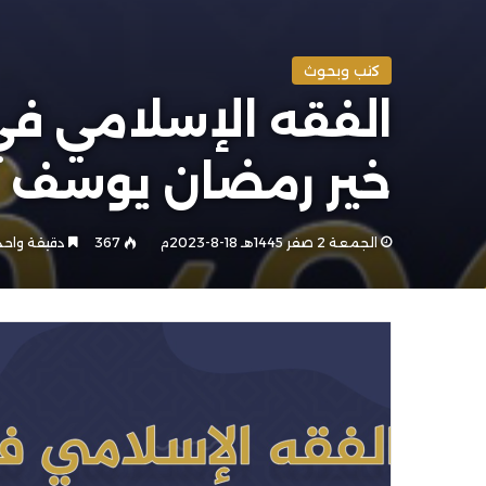
كتب وبحوث
خير رمضان يوسف
الجمعة 2 صفر 1445هـ 18-8-2023م
367
دقيقة واحد