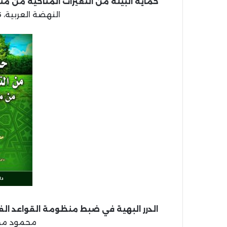
حماية البيئة من التغيرات المناخية من م
النهضة العربية، 1445 هـ، 2023 م، 202 ص.
الدرر البهية في ضبط منظومة القواعد ا
محمود محمد 