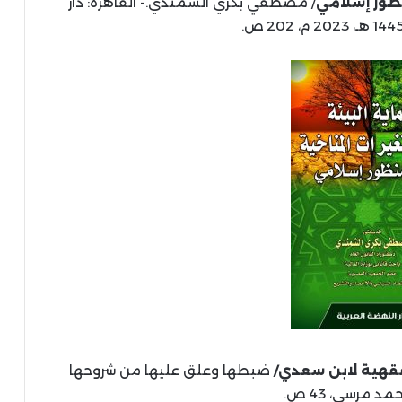
نظور إسلامي
/ مصطفي بكري الشمندي.- القاهرة: دار
لفقهية لابن سعدي/
ضبطها وعلق عليها من شروحها
مرسي، 43 ص.