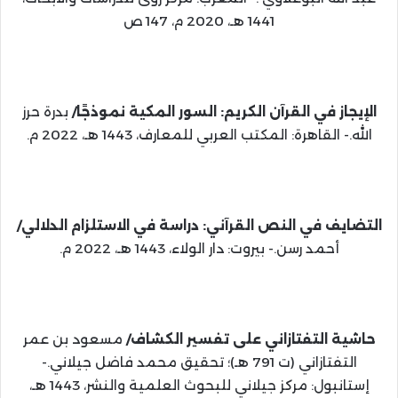
1441 هـ، 2020 م، 147 ص
الإيجاز في القرآن الكريم: السور المكية نموذجًا/
بدرة حرز
الله.- القاهرة: المكتب العربي للمعارف، 1443 هـ، 2022 م.
التضايف في النص القرآني: دراسة في الاستلزام الدلالي/
أحمد رسن.- بيروت: دار الولاء، 1443 هـ، 2022 م.
حاشية التفتازاني على تفسير الكشاف/
مسعود بن عمر
التفتازاني (ت 791 هـ)؛ تحقيق محمد فاضل جيلاني.-
إستانبول: مركز جيلاني للبحوث العلمية والنشر، 1443 هـ،