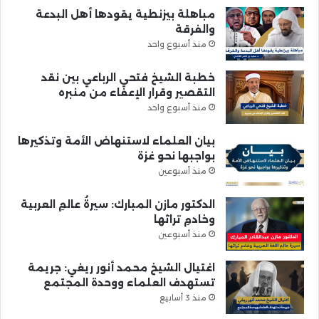
مباهلة بيزنطية يقودها أهل البدعة
والفرقة
منذ أسبوع واحد
خطبة الشيخ فتحي الرباعي بين نقد
التقصير وقرار الإعفاء من منبره
منذ أسبوع واحد
بيان العلماء لاستنهاض الأمة وتذكيرها
بواجبها نحو غزة
منذ أسبوعين
الدكتور مازن المبارك: سيرةُ عالمِ العربية
وخادمِ تراثها
منذ أسبوعين
اغتيال الشيخ محمد أنور ريغي: جريمة
تستهدف العلماء ووحدة المجتمع
منذ 3 أسابيع