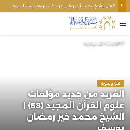
اغتيال الشيخ محمد أنور ريغي: جريمة تستهدف العلماء ووحدة المجتمع
القائمة
الرئيسية
/
كتب وبحوث
كتب وبحوث
الفريد من جديد مؤلفات
علوم القرآن المجيد (58) |
الشيخ محمد خير رمضان
يوسف