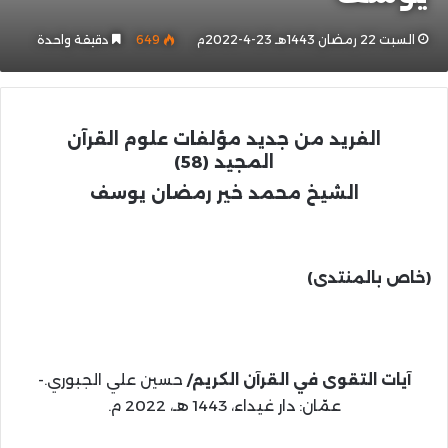
السبت 22 رمضان 1443هـ 23-4-2022م
649
دقيقة واحدة
الفريد
من جديد مؤلفات علوم القرآن
المجيد
(58)
الشيخ محمد خير رمضان يوسف
(خاص بالمنتدى)
آيات التقوى في القرآن الكريم/
حسين علي الجبوري.-
عمّان: دار غيداء، 1443 هـ، 2022 م.