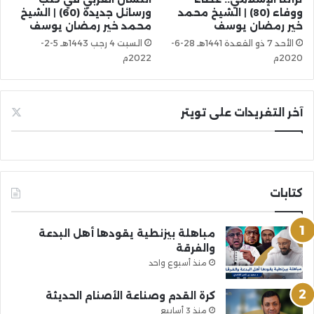
ووفاء (80) | الشيخ محمد
ورسائل جديدة (60) | الشيخ
خير رمضان يوسف
محمد خير رمضان يوسف
الأحد 7 ذو القعدة 1441هـ 28-6-
السبت 4 رجب 1443هـ 5-2-
2020م
2022م
آخر التغريدات على تويتر
كتابات
مباهلة بيزنطية يقودها أهل البدعة
والفرقة
منذ أسبوع واحد
كرة القدم وصناعة الأصنام الحديثة
منذ 3 أسابيع