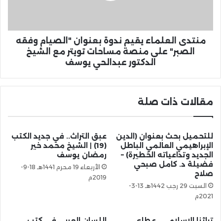
منتدى العلماء يقيم ندوة بعنوان "الصيام وفقه
الصبر" على منصة مساحات تويتر مع الشيخ
الدكتور عبدالحي يوسف
مقالات ذات صلة
للتحميل بحث بعنوان (الدين
عبق التراث.. في جديد الكتب
الإبراهيمي العالمي الباطل
(19) | الشيخ محمد خير
الجديد وتداعياته الخطيرة) –
رمضان يوسف
فضيلة د. كامل صبحي
الأربعاء 19 محرم 1441هـ 18-9-
صلاح
2019م
السبت 29 رجب 1442هـ 13-3-
2021م
تراثنا الإسلامي.. عطاء
اللسان العربي في كتب