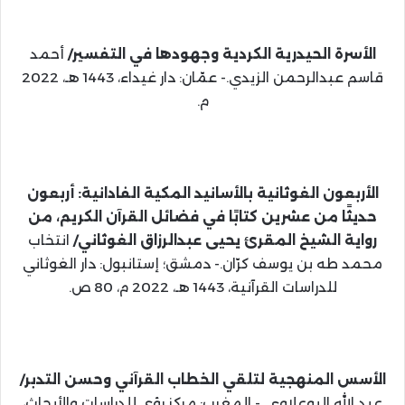
الأسرة الحيدرية الكردية وجهودها في التفسير/
أحمد
قاسم عبدالرحمن الزيدي.- عمّان: دار غيداء، 1443 هـ، 2022
م.
الأربعون الغوثانية بالأسانيد المكية الفادانية: أربعون
حديثًا من عشرين كتابًا في فضائل القرآن الكريم، من
رواية الشيخ المقرئ يحيى عبدالرزاق الغوثاني/
انتخاب
محمد طه بن يوسف كرّان.- دمشق؛ إستانبول: دار الغوثاني
للدراسات القرآنية، 1443 هـ، 2022 م، 80 ص.
الأسس المنهجية لتلقي الخطاب القرآني وحسن التدبر/
عبد الله البوعلاوي .- المغرب: مركز رؤى للدراسات والأبحاث،