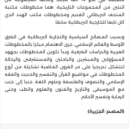
اثنتين من المجموعات التاريخية، هما مخطوطات مكتبة
المتحف البريطاني القديم ومخطوطات مكتب الهند الذي
كان تابعا للخارجية البريطانية سابقا.
وبسبب المصالح السياسية والتجارية البريطانية في الشرق
الأوسط والعالم الإسلامي، جرى الاهتمام مبكرا بالمخطوطات
العربية والدراسات الشرقية، وبدأ تكوين المخطوطات بجهود
المسؤولين والمبشرين والباحثين والمستشرقين والرحالة
لتتشكل تدريجيا على مر القرون الماضية تشكيلة من أروع
المخطوطات في مواضيع القرآن والتفسير والحديث والفقه
الإسلامي والتصوف والفلسفة وعلوم اللغة، جنبا إلى جنب
مع الموسيقى والتاريخ والفنون والعلوم والطب وحتى
الرماية وتفسير الأحلام.
(المصدر: الجزيرة)
واتساب
تيلقرام
مشاركة عبر البريد
طباعة