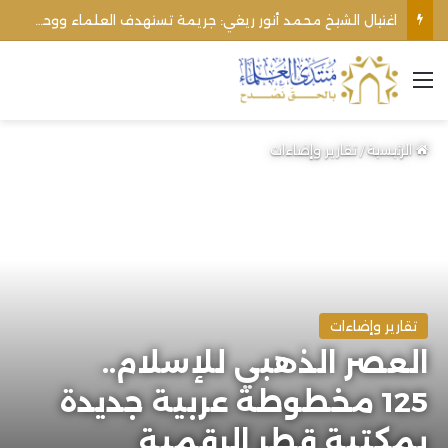
اغتيال الشيخ محمد أنور ريغي: جريمة تستهدف العلماء ووحدة المجتمع
القائمة
الرئيسية
/
تقارير وإضاءات
تقارير وإضاءات
العصر الذهبي للإسلام..
125 مخطوطة عربية جديدة
بمكتبة قطر الرقمية