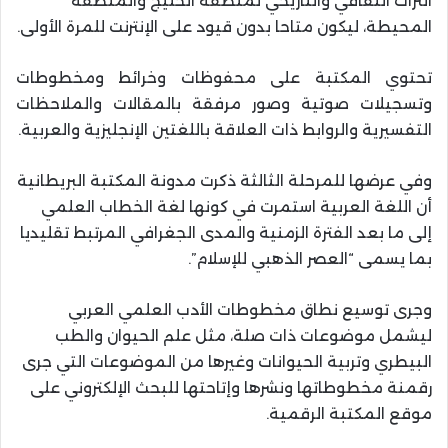
التراث الثقافي والتاريخي لمنطقة الخليج والمنطقة
المحيطة، ليكون متاحا بدون قيود على الإنترنت للمرة الأولى.
تحتوي المكتبة على محفوظات وخرائط ومخطوطات
وتسجيلات صوتية وصور مرفقة بالمقالات والملاحظات
التفسيرية والروابط ذات العلاقة باللغتين الإنجليزية والعربية.
وفي عرضها للمرحلة الثالثة ذكرت مدونة المكتبة البريطانية
أن اللغة العربية استمرت في كونها لغة الخطاب العلمي
إلى ما بعد الفترة الزمنية والمدى الجغرافي المرتبط تقليديا
بما يسمى “العصر الذهبي للإسلام”.
وجرى توسيع نطاق مخطوطات الأدب العلمي العربي
ليشمل موضوعات ذات صلة، مثل علم الحيوان والطب
البيطري وتربية الحيوانات وغيرها من الموضوعات التي جرى
رقمنة مخطوطاتها ونشرها وإتاحتها للبحث الإلكتروني على
موقع المكتبة الرقمية.