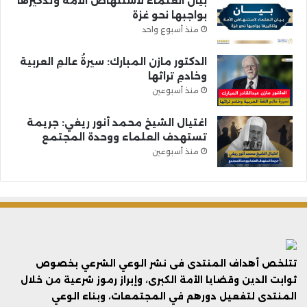
بيان العلماء لاستنهاض الأمة وتذكيرها
بواجبها نحو غزة
منذ أسبوع واحد
الدكتور مازن المبارك: سيرةُ عالمِ العربية
وخادمِ تراثها
منذ أسبوعين
اغتيال الشيخ محمد أنور ريغي: جريمة
تستهدف العلماء ووحدة المجتمع
منذ أسبوعين
تتلخص أهداف المنتدى فى نشر الوعي الشرعي بخصوص
ثوابت الدين وقضايا الأمة الكبرى، وإبراز رموز شرعية من خلال
المنتدى لتفعيل دورهم في المجتمعات، وبناء الوعي