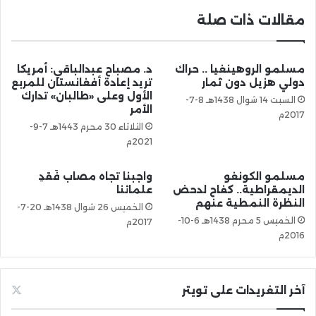
مقالات ذات صلة
مسلمو الروهينغيا .. حراك
د. مصباح عبدالباقي: أمريكا
دولي هزيل دون ثمار
تريد إعادة أفغانستان للمربع
الأول وعلى «طالبان» تدارك
السبت 14 شوال 1438هـ 8-7-
الأمر
2017م
الثلاثاء 30 محرم 1443هـ 7-9-
2021م
مسلمو الكونغو
واجبنا تجاه مصاب فَقدِ
الديمقراطية.. كفاح لدحض
علمائنا
النظرة النمطية عنهم
الخميس 26 شوال 1438هـ 20-7-
الخميس 5 محرم 1438هـ 6-10-
2017م
2016م
آخر التغريدات على تويتر