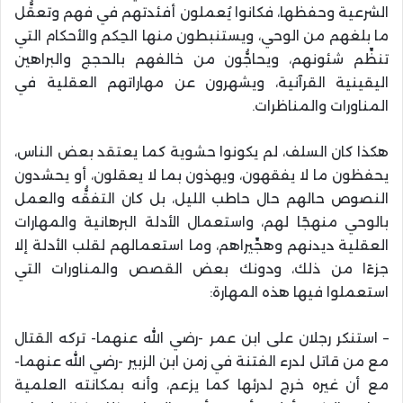
الشرعية وحفظها، فكانوا يُعملون أفئدتهم في فهم وتعقُّل
ما بلغهم من الوحي، ويستنبطون منها الحِكم والأحكام التي
تنظِّم شئونهم، ويحاجُّون من خالفهم بالحجج والبراهين
اليقينية القرآنية، ويشهرون عن مهاراتهم العقلية في
المناورات والمناظرات.
هكذا كان السلف، لم يكونوا حشوية كما يعتقد بعض الناس،
يحفظون ما لا يفقهون، ويهذون بما لا يعقلون، أو يحشدون
النصوص حالهم حال حاطب الليل، بل كان التفقُّه والعمل
بالوحي منهجًا لهم، واستعمال الأدلة البرهانية والمهارات
العقلية ديدنهم وهجِّيراهم، وما استعمالهم لقلب الأدلة إلا
جزءًا من ذلك، ودونك بعض القصص والمناورات التي
استعملوا فيها هذه المهارة:
– استنكر رجلان على ابن عمر -رضي الله عنهما- تركه القتال
مع من قاتل لدرء الفتنة في زمن ابن الزبير -رضي الله عنهما-
مع أن غيره خرج لدرئها كما يزعم، وأنه بمكانته العلمية