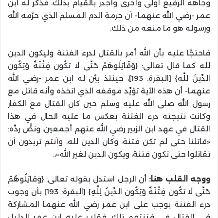
وجاهه الرفيع أولى وأحرى وأجدر بالقيام بذلك، فذكر له ابن
عمر -رضي الله عنهما- أن حرمة الدم المسلم الذي حرَّمه الله
ورسوله هو ما منعه من ذلك.
فاحتجَّا عليه بأن الله أمر بالقتال لدرء الفتنة وليكون الدين
لله كما قال تعالى: {وَقَاتِلُوهُمْ حَتَّى لَا تَكُونَ فِتْنَةٌ وَيَكُونَ
الدِّينُ لِلَّهِ} [البقرة: 193]، حينئذ بيَّن له ابن عمر -رضي الله
عنهما- أن هذه الآية تؤيِّد موقفه الذي اتخذه وأنه قاتل مع
رسول الله صلى الله عليه وسلم حين كان القتال مع الكفار
وكانت نتيجته درء الفتنة بعكس ما عليه الحال في هذا
القتال في عهد ابن الزبير رضي الله عنهم أجمعين، ونصُّ ردِّه:
«قاتلنا حتى لم تكن فتنة، وكان الدين لله، وأنتم تريدون أن
تقاتلوا حتى تكون فتنة، ويكون الدين لغير الله»،.
ووجه القلب هنا:
أن الرجل استدل بقوله تعالى: {وَقَاتِلُوهُمْ
حَتَّى لَا تَكُونَ فِتْنَةٌ وَيَكُونَ الدِّينُ لِلَّهِ} [البقرة: 193] بأن وجوب
درء الفتنة يوجب على ابن عمر رضي الله عنهما المشاركة
في القتال في فتنتهم تلك، فقلب عليه ابن عمر الدليل