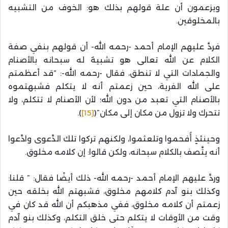
ويزعمون أن علة قولهم بذلك هو: الخوف من التشبيه
بالمخلوقين.
فردَّ عليهم الإمام أحمد -رحمه الله- أن قولهم بنفي صفة
الكلام عن الله تعالى هو تشبيهٌ له سبحانه بالأصنام
والجمادات التي لا تنطق، فقال -رحمه الله-: “قد أعظمتم
على الله الفرية، حين زعمتم أنه لا يتكلم فشبهتموه
بالأصنام التي تعبد من دون الله؛ لأن الأصنام لا تتكلم، ولا
تتحرك ولا تزول من مكان إلى مكان”(
[15]
).
وحينئذٍ أُفحموا وتلعثموا، ولكنهم تركوا تلك الدَّعوى وادَّعوا
أنه يتَّصف بالكلام سبحانه، ولكن قالوا: إن كلامه مخلوق.
وردَّ عليهم الإمام أحمد -رحمه الله- ذلك أيضًا فقال: ” قلنا:
وكذلك بنو آدم كلامهم مخلوق، فشبهتم الله بخلقه حين
زعمتم أن كلامه مخلوق، ففي مذهبكم أن الله قد كان في
وقت من الأوقات لا يتكلم حتى خلق التكلم، وكذلك بنو آدم