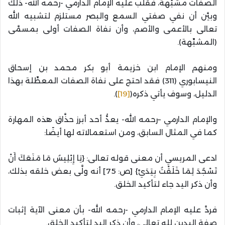
الصفات مشبِّهة، فقلب عليه الإمام الدارمي -رحمه الله- ذلك
وبيَّن أن نفي صفتي السمع والبصر مستلزم لتشبيه الله
تعالى بالأعمى والأصم، وأن نفاة الصفات أولى بمسمَّى
(المشبِّهة).
ومنهم الإمام ابن خزيمة أبو بكر محمد بن إسحاق
النيسابوري (311) فقد احتج على نفاة الصفات المعطِّلة بهذا
الدليل، وسوف يأتي ذكره(
[19]
).
والإمام الدارمي –رحمه الله- يعدُّ أحد أبرز حذَّاق هذه المهارة
كما في المثال السابق، ومن استعمالاته لها أيضًا:
ادعى المريسي أن معنى قوله تعالى: {يَا إِبْلِيسُ مَا مَنَعَكَ أَنْ
تَسْجُدَ لِمَا خَلَقْتُ بِيَدَيَّ} [ص: 75] أنه ولَّى بعض خلقه بذلك،
وأن ذكر اليد جاء لتأكيد الخلق.
فردَّ عليه الإمام الدارمي -رحمه الله- بأن معنى الآية إثبات
صفة اليدين لله تعالى، وأن ذكر اليد لتأكيد الخلق.