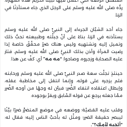
القصص الرائعة التي أعمل فيها نبيُّنا الكريم هذه المهارة،
ردُّه صلى الله عليه وسلم على الرجل الذي جاء مستأذِنًا في
الزنا.
جاء أحد الشبَّان الجرءاء إلى النبيِّ صلى الله عليه وسلم
يستأذنه في الزنا، بناءً على أنَّ جبلَّته وطبيعته تحبُّ ذلك
وتميل إليه وتشتهيه وليس هناك ضررٌ محقَّقٌ خاصة إذا
رضيت المرأة وأذن بذلك النبيُّ صلى الله عليه وسلم، فثار
عليه الصحابة وزجروه، وصاحوا:
“مه مه”
أي: كفَّ عن هذا.
حينئذٍ تجلَّت سعة صدر النبيِّ صلى الله عليه وسلم ورحابته
فلم يزجره على قوله، وإنما انتقل إلى مخاطبة عقله،
وإبطال اعتقاده انتفاء الضَّرر؛ فبيَّن له وجهًا من أوجه الضَّرر
ممَّا جعله يرجع عن قوله السَّابق ويقرَّ بوجوده.
وقلب عليه القضيَّة؛ ووضعه في موضع المتضرِّر ضررًا بيِّنًا
ليبصر حقيقة الضرر؛ ومثَّل له بأحبِّ الناس إليه؛ فقال له:
“أتحبه لأمك؟”.