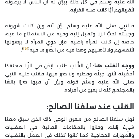
الله عليه وسلم في كل ذلك يبيِّن له أن النَّاس لا يرضونه
لأقربائهم أيًّا كانت صلة القرابة.
فالنبي صلى الله عليه وسلم بيَّن أنه وإن كانت شهوته
وجبلَّته تحبُّ الزنا وتميل إليه وفيه من الاستمتاع ما فيه،
خاصة إن كانت المرأة راضية، فإن ذوي المرأة لا يرضونها
)
[8]
(
لأنفسهم ولا لأهليهم وهذا فيه من الضَّرر ما فيه
.
ووجه القلب هنا:
أن الشَّاب طلب الإذن في الزِّنا معتقدًا
أحقِّيته لأنها جبلَّة وفطرة ولا ضرر فيها، فقلب عليه النبي
صلى الله عليه وسلَّم قوله وبيَّن أن فيها ضررًا بالغًا
بالمجتمع كلِّه لا بفردٍ من أفراده.
القلب عند سلفنا الصالح:
نهل سلفنا الصالح من معين الوحي ذاك الذي سبق معنا
شيءٌ زلاله، وفازوا بالمقامات العالية في العقليات
والمهارات الحجاجية كما كانوا كذلك في العمل بالنقليات