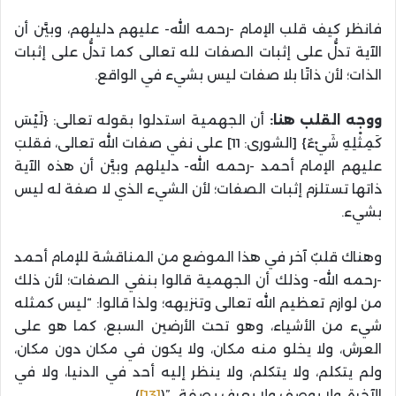
فانظر كيف قلب الإمام -رحمه الله- عليهم دليلهم، وبيَّن أن
الآية تدلُّ على إثبات الصفات لله تعالى كما تدلُّ على إثبات
الذات؛ لأن ذاتًا بلا صفات ليس بشيء في الواقع.
ووجه القلب هنا:
أن الجهمية استدلوا بقوله تعالى: {لَيْسَ
كَمِثْلِهِ شَيْءٌ} [الشورى: 11] على نفي صفات الله تعالى، فقلبَ
عليهم الإمام أحمد -رحمه الله- دليلهم وبيَّن أن هذه الآية
ذاتها تستلزم إثبات الصفات؛ لأن الشيء الذي لا صفة له ليس
بشيء.
وهناك قلبٌ آخر في هذا الموضع من المناقشة للإمام أحمد
-رحمه الله- وذلك أن الجهمية قالوا بنفي الصفات؛ لأن ذلك
من لوازم تعظيم الله تعالى وتنزيهه؛ ولذا قالوا: “ليس كمثله
شيء من الأشياء، وهو تحت الأرضين السبع، كما هو على
العرش، ولا يخلو منه مكان، ولا يكون في مكان دون مكان،
ولم يتكلم، ولا يتكلم، ولا ينظر إليه أحد في الدنيا، ولا في
الآخرة، ولا يوصف ولا يعرف بصفة…”(
[13]
).