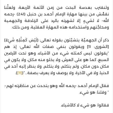
ولنقترب بعدسة البحث من زمن الأئمة الأربعة، ولعلَّنا
نقمِّش من بينها مهارة الإمام أحمد بن حنبل (241) -رحمه
الله- لا لشيءٍ إلا لشهرته بالرد على الزنادقة والجهمية
ومحاجَّتهم واستخدامه هذه المهارة العقلية، ومن ذلك:
ذكر أن الجهميَّة يتشبَّثون بقوله تعالى: {لَيْسَ كَمِثْلِهِ شَيْءٌ}
[الشورى: 11] ويقولون بنفي صفات الله تعالى؛ إذ هم
“يقولون: ليس كمثله شيء من الأشياء، وهو تحت الأرضين
السبع، كما هو على العرش، ولا يخلو منه مكان، ولا يكون في
مكان دون مكان، ولم يتكلم، ولا يتكلم، ولا ينظر إليه أحد في
الدنيا، ولا في الآخرة، ولا يوصف ولا يعرف بصفة…”(
[11]
).
فقال الإمام أحمد -رحمه الله وهو يتحدث عن مناظرته لهم-:
” وقلنا: هو شيء.
فقالوا: هو شيء لا كالأشياء.