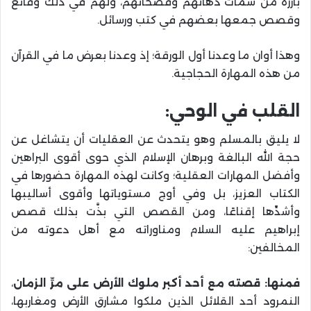
بارزة من سمات دهاتهم وفصحائهم، ولهم في ذلك وقائع
وقصص جمعها بعضهم في كتب ورسائل.
وهذا أوان ما وعدنا أول الورقة؛ إذ وعدنا بعرض ما في القرآن
من هذه المهارة الحجاجية.
القلب في الوحي:
لا يليق بالمسلم وهو يتحدث عن العقليات أن يتشاغل عن
حجة الله البالغة وبرهان الإسلام الذي حوى أقوى البراهين
وأفضل المهارات العقلية؛ وكانت لهذه المهارة حضورها في
الكتاب العزيز، بل وفي أوج مستوياتها وأقوى أساليبها
وأشدِّها إقناعًا، ومن القصص التي بذَّت بذلك قصص
إبراهيم عليه السلام ومناوراته مع أهل دعوته من
المخالفين:
فمنها: قصته مع أحد أكبر ملوك الأرض على مرِّ الزمان
،
النمرود أحد القلائل الذين ملكوا مشارق الأرض ومغاربها،