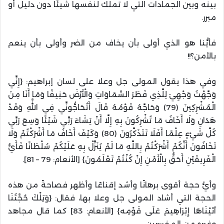
بينه وبين الجمادات التي لا تملك لنفسها شيئًا دون دليل أو
مبرر.
فأيُّنا هو الذي أولى بأن يخاف من الضر وأولى بأن ينعم
بالأمن؟!!
وفي هذا يقول المولى جل وعلا على لسان إبراهيم: {إِنِّي
وَجَّهْتُ وَجْهِيَ لِلَّذِي فَطَرَ السَّمَاوَاتِ وَالْأَرْضَ حَنِيفًا وَمَا أَنَا مِنَ
الْمُشْرِكِينَ (79) وَحَاجَّهُ قَوْمُهُ قَالَ أَتُحَاجُّونِّي فِي اللَّهِ وَقَدْ
هَدَانِ وَلَا أَخَافُ مَا تُشْرِكُونَ بِهِ إِلَّا أَنْ يَشَاءَ رَبِّي شَيْئًا وَسِعَ رَبِّي
كُلَّ شَيْءٍ عِلْمًا أَفَلَا تَتَذَكَّرُونَ (80) وَكَيْفَ أَخَافُ مَا أَشْرَكْتُمْ وَلَا
تَخَافُونَ أَنَّكُمْ أَشْرَكْتُمْ بِاللَّهِ مَا لَمْ يُنَزِّلْ بِهِ عَلَيْكُمْ سُلْطَانًا فَأَيُّ
الْفَرِيقَيْنِ أَحَقُّ بِالْأَمْنِ إِنْ كُنْتُمْ تَعْلَمُونَ} [الأنعام: 79 – 81].
وأيُّ حجة أقوى برهانًا وأشد إقناعًا وأظهر فصاحةً من هذه
الحجة التي أشاد المولى جل وعلا بها، فقال: {وَتِلْكَ حُجَّتُنَا
آتَيْنَاهَا إِبْرَاهِيمَ عَلَى قَوْمِه} [الأنعام: 83] كما قال مجاهد
وغيره من المفسرين.