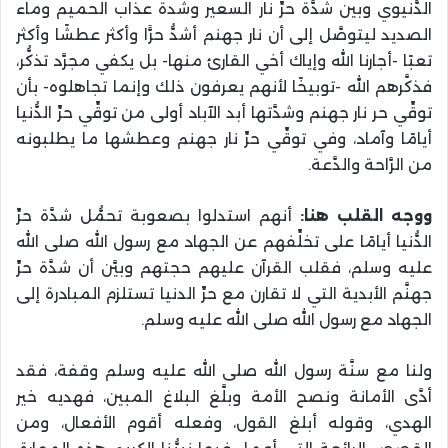
الدُّنيوي وبين شدَّة حرِّ نار السعير وشدة عذاب الحميم وماء
الصديد ليتوصَّل إلى أن نار جهنم أشدُّ حرًّا وأكثر عطشًا وأكثر
تعبًا -أجارنا الله وإياك أخي القارئ منها- بل يكفي مجرَّد تذكُّر،
فذكَّرهم الله -توبيخًا لأنهم يعرفون ذلك وإنما تجاهلوه- بأن
توقِّي حر نار جهنم وشدَّتها أبد الآباد أولى من توقِّي حرِّ الدُّنيا
أيامًا وآماد، وفي توقِّي حرِّ نار جهنم وعطشها ما يطلبونه
من الرَّاحة والدَّعة.
ووجه القلب هنا:
أنهم استدلوا بصعوبة تحمُّل شدَّة حرِّ
الدُّنيا أيامًا على تخلِّفهم عن الجهاد مع رسول الله صلى الله
عليه وسلم، فقلب القرآن عليهم حجتهم وبيَّن أن شدَّة حرِّ
جهنَّم الأبدية التي لا تقارن مع حرِّ الدنيا تستلزم المبادرة إلى
الجهاد مع رسول الله صلى الله عليه وسلم.
ولنا مع سنَّة رسول الله صلى الله عليه وسلم وقفة، فقد
أدَّى الأمانة ونصح الأمة وبلَّغ البلاغ المبين، فهديه خير
الهدي، وقوله أبلغ القول، وفعله أقوم الأفعال، ومن