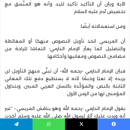
الآية وبيَّن أن التأكيد تأكيد لليد، وأنه هو المتَّسق مع
تخصيص آدم عليه السلام
ومن استعمالاته أيضًا:
أن المريسي اتخذ تأويل النصوص منهجًا أو المغالطة
والتضليل كما يعبِّر الإمام الدارمي؛ التماسًا للراحة من
مضامين النصوص ومعانيها وأحكامها.
فبيَّن الإمام الدارمي –رحمه الله- أن تبنِّي منهج التأويل لن
يزيده إلا تعبًا وخنقًا؛ لأنه لا يستطيع دفع تلك المعاني
الثابتة بالنص، والمؤكَّدة باللسان العربي المبين، وبتداول
المؤمنين لها من الزمن الأول.
يقول الإمام الدارمي -رحمه الله وهو يناقش المريسي-: “غير
أنه وردت عليك آثار لرسول الله صلى الله عليه وسلم أخذت
بخلقك، ونقضت عليك مذهبك فالتمست الراحة منها بهذه