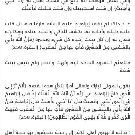
وفي بعض الروايات أنه بالغ في العناد، وقال له: {أَنَا أُحْيِي
وَأُمِيتُ}، إن شئت استحييتك وإن شئت قتلتك فأمتُّك.
عند ذلك لم يقف إبراهيم عليه السلام فارغًا فاه، بل قلب
عليه دليله وأجابه بما يكشف للذكي والبليد عناده ومكابرته
فقال له: إن كان بيدك إحياء كل شيء وتدبيره {فَإِنَّ اللَّهَ يَأْتِي
بِالشَّمْسِ مِنَ الْمَشْرِقِ فَأْتِ بِهَا مِنَ الْمَغْرِبِ} [البقرة: 258].
فتلعثم النمرود الجاحد لربه وبُهت واندحر ولم ينبس ببنت
شفة.
يقول المولى تبارك وتعالى آمرًا بتدبُّر هذه القصة: {أَلَمْ تَرَ إِلَى
الَّذِي حَاجَّ إِبْرَاهِيمَ فِي رَبِّهِ أَنْ آتَاهُ اللَّهُ الْمُلْكَ إِذْ قَالَ إِبْرَاهِيمُ
رَبِّيَ الَّذِي يُحْيِي وَيُمِيتُ قَالَ أَنَا أُحْيِي وَأُمِيتُ قَالَ إِبْرَاهِيمُ فَإِنَّ
اللَّهَ يَأْتِي بِالشَّمْسِ مِنَ الْمَشْرِقِ فَأْتِ بِهَا مِنَ الْمَغْرِبِ فَبُهِتَ
الَّذِي كَفَرَ وَاللَّهُ لَا يَهْدِي الْقَوْمَ الظَّالِمِينَ} [البقرة: 258].
” فالله لا يهدي أهل الكفر إلى حجةٍ يدحضون بها حجةَ أهلِ