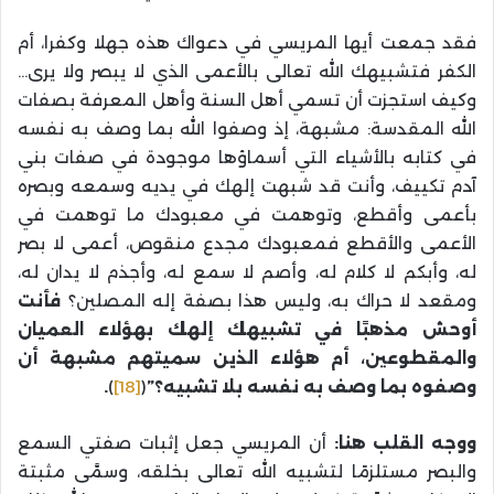
فقد جمعت أيها المريسي في دعواك هذه جهلا وكفرا، أم
الكفر فتشبيهك الله تعالى بالأعمى الذي لا يبصر ولا يرى…
وكيف استجزت أن تسمي أهل السنة وأهل المعرفة بصفات
الله المقدسة: مشبهة، إذ وصفوا الله بما وصف به نفسه
في كتابه بالأشياء التي أسماؤها موجودة في صفات بني
آدم تكييف، وأنت قد شبهت إلهك في يديه وسمعه وبصره
بأعمى وأقطع، وتوهمت في معبودك ما توهمت في
الأعمى والأقطع فمعبودك مجدع منقوص، أعمى لا بصر
له، وأبكم لا كلام له، وأصم لا سمع له، وأجذم لا يدان له،
ومقعد لا حراك به، وليس هذا بصفة إله المصلين؟
فأنت
أوحش مذهبًا في تشبيهك إلهك بهؤلاء العميان
والمقطوعين، أم هؤلاء الذين سميتهم مشبهة أن
وصفوه بما وصف به نفسه بلا تشبيه؟”
(
[18]
)
.
ووجه القلب هنا:
أن المريسي جعل إثبات صفتي السمع
والبصر مستلزمًا لتشبيه الله تعالى بخلقه، وسمَّى مثبتة