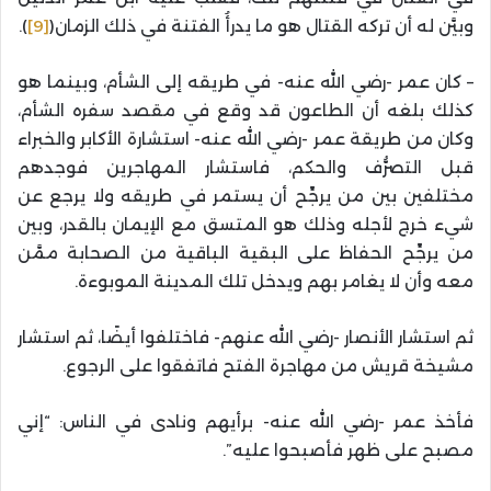
وبيَّن له أن تركه القتال هو ما يدرأُ الفتنة في ذلك الزمان(
[9]
).
– كان عمر -رضي الله عنه- في طريقه إلى الشأم، وبينما هو
كذلك بلغه أن الطاعون قد وقع في مقصد سفره الشأم،
وكان من طريقة عمر -رضي الله عنه- استشارة الأكابر والخبراء
قبل التصرُّف والحكم، فاستشار المهاجرين فوجدهم
مختلفين بين من يرجِّح أن يستمر في طريقه ولا يرجع عن
شيء خرج لأجله وذلك هو المتسق مع الإيمان بالقدر، وبين
من يرجِّح الحفاظ على البقية الباقية من الصحابة ممَّن
معه وأن لا يغامر بهم ويدخل تلك المدينة الموبوءة.
ثم استشار الأنصار -رضي الله عنهم- فاختلفوا أيضًا، ثم استشار
مشيخة قريش من مهاجرة الفتح فاتفقوا على الرجوع.
فأخذ عمر -رضي الله عنه- برأيهم ونادى في الناس: “إني
مصبح على ظهر فأصبحوا عليه”.