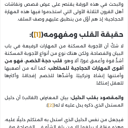
والبحث في هذه الورقة يقتصر على عرض قصص ونقاشات
أهل القرون الثلاثة الأولى التي استخدموا فيها هذه المهارة
الحجاجية؛ إذ هم أوَّل من ينطبق عليهم وصف السلف.
حقيقة القلب ومفهومه(
[1]
):
لا شكَّ أن الأجوبة المسكتة من المهارات الرفيعة في باب
البيان والفصاحة، ولكن هناك نوع من أنواع الأجوبة المسكتة
أشدُّ قوة وأعمق غورًا، ألا وهو:
قلب حجة الخصم، فهو من
أقوى المهارات الحجاجية للمخاطب
، كما أنه من أصعبها
وأمتنها إنشاءً وتركيبًا، وأشدِّها للخصم إفحامًا، وأكثرها
للعقل إمتاعًا.
والمقصود بقلب الدليل:
بيان المعترض (القالب) أن دليل
المستدل الذي ذكره يدل عليه لا له(
[2]
).
فيجعل من نفس الدليل الذي استدل به المتكلم دليلًا عليه،
وهذه منزلة لا يبلغها إلا من بلغ الشأو في الفصاحة ورقى