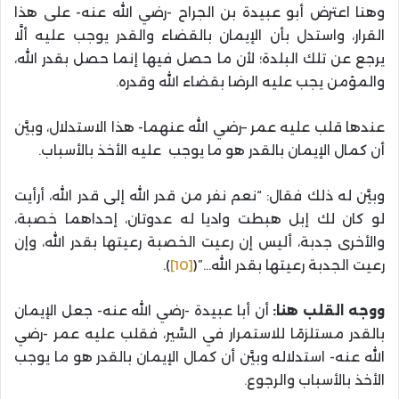
وهنا اعترض أبو عبيدة بن الجراح -رضي الله عنه- على هذا
القرار، واستدل بأن الإيمان بالقضاء والقدر يوجب عليه ألَّا
يرجع عن تلك البلدة؛ لأن ما حصل فيها إنما حصل بقدر الله،
والمؤمن يجب عليه الرضا بقضاء الله وقدره.
عندها قلب عليه عمر –رضي الله عنهما- هذا الاستدلال، وبيَّن
أن كمال الإيمان بالقدر هو ما يوجب عليه الأخذ بالأسباب.
وبيَّن له ذلك فقال: “نعم نفر من قدر الله إلى قدر الله، أرأيت
لو كان لك إبل هبطت واديا له عدوتان، إحداهما خصبة،
والأخرى جدبة، أليس إن رعيت الخصبة رعيتها بقدر الله، وإن
رعيت الجدبة رعيتها بقدر الله…”(
[10]
).
ووجه القلب هنا:
أن أبا عبيدة -رضي الله عنه- جعل الإيمان
بالقدر مستلزمًا للاستمرار في السَّير، فقلب عليه عمر -رضي
الله عنه- استدلاله وبيَّن أن كمال الإيمان بالقدر هو ما يوجب
الأخذ بالأسباب والرجوع.