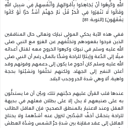
اللَّهِ وَكَرِهُوا أَنْ يُجَاهِدُوا بِأَمْوَالِهِمْ وَأَنْفُسِهِمْ فِي سَبِيلِ اللَّهِ
وَقَالُوا لَا تَنْفِرُوا فِي الْحَرِّ قُلْ نَارُ جَهَنَّمَ أَشَدُّ حَرًّا لَوْ كَانُوا
يَفْقَهُونَ} [التوبة: 81].
ففي هذه الآية يحكي المولى تبارك وتعالى حال المنافقين
الذين فرحوا بقعودهم وتخلُّفهم عن الغزو مع النبي صلى
الله عليه وسلم في تبوك وكرهوا الخروج معه لقتال أعدائه
ميلًا إلى الدَّعة وإيثارًا للراحة وشحًّا بالمال، رغم أن النبي صلى
الله عليه وسلم كان أحوج ما يكون إلى دعمهم وقوتهم وقد
أعلن النفير إلى الجهاد، ولكنهم تخلَّفوا وتشبَّثوا بحجة
واهية، ألا وهي شدة الحر وجدب البلاد.
عندها قلب القرآن عليهم حجَّتهم تلك، وبيَّن أن ما يستدلُّون
به على صنيعهم لا يدل إلا على بطلان فعلهم في بديهة
العقل وعند الاعتبار بالمنطق الصحيح؛ فإن العاقل الطالب
للراحة يتحمَّل أخفَّ الشِدَّتين لتزول عنه أشدَّهما، ولا يحتاج
العاقل إلى عقد مقارنة بين شدةِ حرِّ الشمس وشدَّة العطش