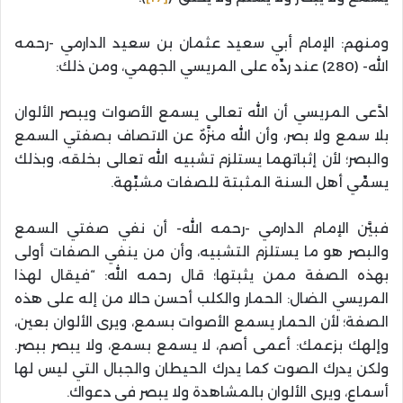
ومنهم: الإمام أبي سعيد عثمان بن سعيد الدارمي -رحمه
الله- (280) عند ردِّه على المريسي الجهمي، ومن ذلك:
ادَّعى المريسي أن الله تعالى يسمع الأصوات ويبصر الألوان
بلا سمع ولا بصر، وأن الله منزَّهٌ عن الاتصاف بصفتي السمع
والبصر؛ لأن إثباتهما يستلزم تشبيه الله تعالى بخلقه، وبذلك
يسمِّي أهل السنة المثبتة للصفات مشبِّهة.
فبيَّن الإمام الدارمي -رحمه الله- أن نفي صفتي السمع
والبصر هو ما يستلزم التشبيه، وأن من ينفي الصفات أولى
بهذه الصفة ممن يثبتها؛ قال رحمه الله: “فيقال لهذا
المريسي الضال: الحمار والكلب أحسن حالا من إله على هذه
الصفة؛ لأن الحمار يسمع الأصوات بسمع، ويرى الألوان بعين،
وإلهك بزعمك: أعمى أصم، لا يسمع بسمع، ولا يبصر ببصر.
ولكن يدرك الصوت كما يدرك الحيطان والجبال التي ليس لها
أسماع، ويرى الألوان بالمشاهدة ولا يبصر في دعواك.