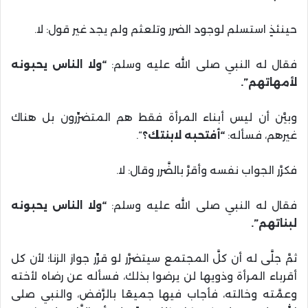
حينئذٍ استسلم لوجود الضرر وتلعثم ولم يجد غير قول: لا.
فقال له النبي صلى الله عليه وسلم:
“ولا الناس يحبونه
لأمهاتهم”.
وبيَّن أن ليس أبناء المرأة فقط هم المتضرِّرون بل هناك
غيرهم، فسأله:
“أفتحبه لابنتك؟
“.
فكرَّر الجواب نفسه وأقرَّ بالضَّرر وقال: لا.
فقال له النبي صلى الله عليه وسلم:
“ولا الناس يحبونه
لبناتهم”.
ثمَّ جلَّى له أن كلَّ المجتمع سيتضرَّر لو قرِّر جواز الزنا؛ لأن كل
أقرباء المرأة وذويها لن يرضوا بذلك، فسأله عن رضاه لأخته
وعمَّته وخالته، فأجاب فيها جميعًا بالرَّفض، والنبي صلى