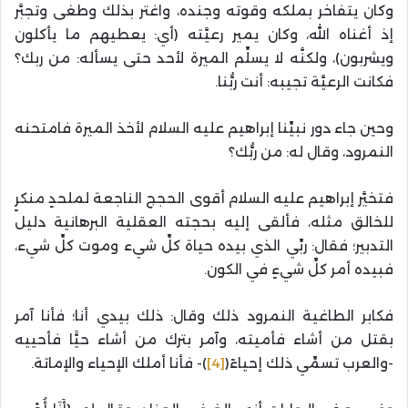
وكان يتفاخر بملكه وقوته وجنده، واغتر بذلك وطغى وتجبَّر
إذ أغناه الله، وكان يمير رعيَّته (أي: يعطيهم ما يأكلون
ويشربون)، ولكنَّه لا يسلِّم الميرة لأحد حتى يسأله: من ربك؟
فكانت الرعيَّة تجيبه: أنت ربُّنا.
وحين جاء دور نبيِّنا إبراهيم عليه السلام لأخذ الميرة فامتحنه
النمرود، وقال له: من ربُّك؟
فتخيَّر إبراهيم عليه السلام أقوى الحجج الناجعة لملحدٍ منكرٍ
للخالق مثله، فألقى إليه بحجته العقلية البرهانية دليل
التدبير؛ فقال: ربِّي الذي بيده حياة كلِّ شيء وموت كلِّ شيء،
فبيده أمر كلِّ شيءٍ في الكون.
فكابر الطاغية النمرود ذلك وقال: ذلك بيدي أنا؛ فأنا آمر
بقتل من أشاء فأميته، وآمر بترك من أشاء حيًّا فأحييه
-والعرب تسمِّي ذلك إحياءً(
[4]
)- فأنا أملك الإحياء والإماتة.