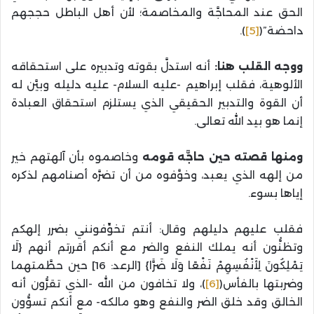
الحق عند المحاجَّة والمخاصمة؛ لأن أهل الباطل حججهم
داحضة”(
[5]
).
ووجه القلب هنا:
أنه استدلَّ بقوته وتدبيره على استحقاقه
الألوهية، فقلب إبراهيم -عليه السلام- عليه دليله وبيَّن له
أن القوة والتدبير الحقيقي الذي يستلزم استحقاق العبادة
إنما هو بيد الله تعالى.
ومنها قصته حين حاجَّه قومه
وخاصموه بأن آلهتهم خير
من إلهه الذي يعبد، وخوَّفوه من أن تضرَّه أصنامهم لذكره
إياها بسوء.
فقلب عليهم دليلهم وقال: أنتم تخوِّفونني بضرر إلهكم
وتظنُّون أنه يملك النفع والضر مع أنكم أقررتم أنهم {لَا
يَمْلِكُونَ لِأَنْفُسِهِمْ نَفْعًا وَلَا ضَرًّا} [الرعد: 16] حين حطَّمتهما
وضربتها بالفأس(
[6]
)، ولا تخافون من الله -الذي تقرُّون أنه
الخالق وقد خلق الضر والنفع وهو مالكه- مع أنكم تسوُّون