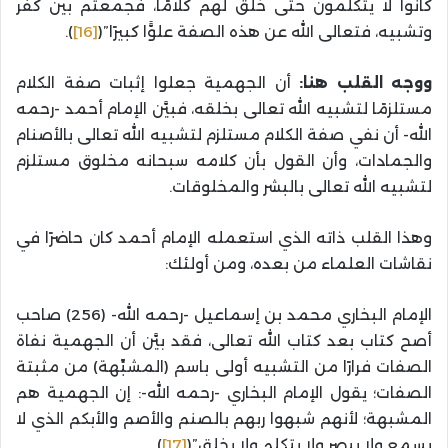
كانوا لا يتكلمون حتى خَلق لهم كلامًا، فجمعتم بين كفر
وتشبيه، فتعالى الله عن هذه الصفة علوًّا كبيرًا”(
[16]
).
ووجه القلب هنا:
أن الجهمية جعلوا إثبات صفة الكلام
مستلزمًا لتشبيه الله تعالى بخلقه، فبيَّن الإمام أحمد -رحمه
الله- أن نفي صفة الكلام مستلزم لتشبيه الله تعالى بالأصنام
والجمادات، وأن القول بأن كلامه سبحانه مخلوق مستلزم
لتشبيه الله تعالى بالبشر والمخلوقات.
وهذا القلب ذاته الذي استعمله الإمام أحمد كان حاضرًا في
نقاشات العلماء من بعده، ومن أولئك:
الإمام البخاري محمد بن إسماعيل -رحمه الله- (256) صاحب
أصح كتاب بعد كتاب الله تعالى، فقد بيَّن أن الجهمية نفاة
الصفات فرارًا من التشبيه أولى باسم (المشبِّهة) من مثبتة
الصفات؛ يقول الإمام البخاري -رحمه الله-: إن الجهمية هم
المشبهة؛ لأنهم شبهوا ربهم بالصنم والأصم والأبكم الذي لا
يسمع ولا يبصر ولا يتكلم ولا يخلق”(
[17]
).