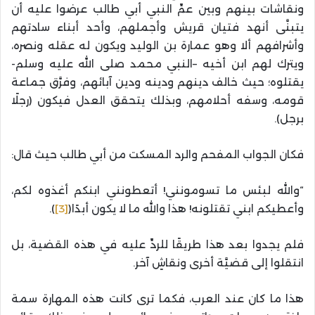
ونقاشات بينهم وبين عمِّ النبي أبي طالب عرضوا عليه أن
يتبنَّى أنهد فتيان قريش وأجملهم، وأحد أبناء سادتهم
وأشرافهم ألا وهو عمارة بن الوليد ويكون له عقله ونصره،
ويترك لهم ابن أخيه –النبي محمد صلى الله عليه وسلم-
يقتلوه؛ حيث خالف دينهم ودينه ودين آبائهم، وفرَّق جماعة
قومه، وسفه أحلامهم، وبذلك يتحقق العدل فيكون (رجلًا
برجل).
فكان الجواب المفحم والرد المسكت من أبي طالب حيث قال:
“والله لبئس ما تسومونني! أتعطونني ابنكم أغذوه لكم،
وأعطيكم ابني تقتلونه! هذا والله ما لا يكون أبدًا(
[3]
).
فلم يجدوا بعد هذا طريقًا للردِّ عليه في هذه القضية، بل
انتقلوا إلى قضيَّة أخرى ونقاشٍ آخر.
هذا ما كان عند العرب، فكما ترى كانت هذه المهارة سمة