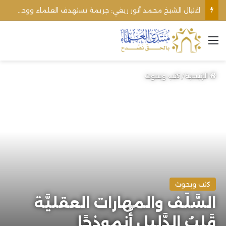
اغتيال الشيخ محمد أنور ريغي: جريمة تستهدف العلماء ووحدة المجتمع
القائمة
الرئيسية
/
كتب وبحوث
كتب وبحوث
السَّلَف والمهارات العقليَّة
قَلبُ الدَّلِيل أُنموذجًا