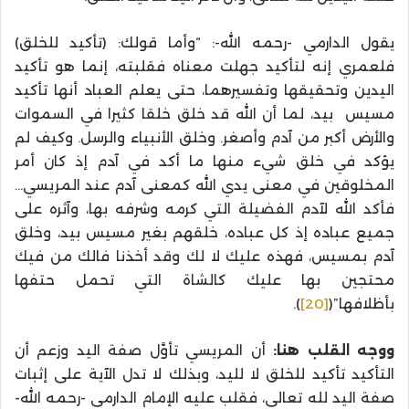
يقول الدارمي -رحمه الله-: “وأما قولك: (تأكيد للخلق)
فلعمري إنه لتأكيد جهلت معناه فقلبته، إنما هو تأكيد
اليدين وتحقيقها وتفسيرهما، حتى يعلم العباد أنها تأكيد
مسيس بيد، لما أن الله قد خلق خلقا كثيرا في السموات
والأرض أكبر من آدم وأصغر. وخلق الأنبياء والرسل. وكيف لم
يؤكد في خلق شيء منها ما أكد في آدم إذ كان أمر
المخلوقين في معنى يدي الله كمعنى آدم عند المريسي…
فأكد الله لآدم الفضيلة التي كرمه وشرفه بها، وآثره على
جميع عباده إذ كل عباده، خلقهم بغير مسيس بيد، وخلق
آدم بمسيس، فهذه عليك لا لك وقد أخذنا فالك من فيك
محتجين بها عليك كالشاة التي تحمل حتفها
بأظلافها”(
[20]
).
ووجه القلب هنا:
أن المريسي تأوَّل صفة اليد وزعم أن
التأكيد تأكيد للخلق لا لليد، وبذلك لا تدل الآية على إثبات
صفة اليد لله تعالى، فقلب عليه الإمام الدارمي -رحمه الله-