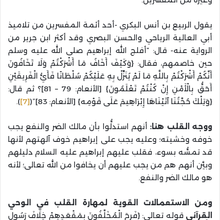
يقول الربيع بن أنس البكري -أحد أئمة المفسرين من تلاميذ
أبي العالية الرياحي والحسن البصري وقد أكثر ابن جرير من
الرواية عنه- قال: “أفلج الله إبراهيم صلى الله عليه وسلم
حين خاصمهم، فقال: {وَكَيْفَ أَخَافُ مَا أَشْرَكْتُمْ وَلَا تَخَافُونَ
أَنَّكُمْ أَشْرَكْتُمْ بِاللَّهِ مَا لَمْ يُنَزِّلْ بِهِ عَلَيْكُمْ سُلْطَانًا فَأَيُّ الْفَرِيقَيْنِ
أَحَقُّ بِالْأَمْنِ إِنْ كُنْتُمْ تَعْلَمُونَ} [الأنعام: 79 – 81]؟ ثم قال:
{وَتِلْكَ حُجَّتُنَا آتَيْنَاهَا إِبْرَاهِيمَ عَلَى قَوْمِه} [الأنعام: 83]”(
[7]
).
ووجه القلب هنا:
أنهم استدلُّوا بأن مالك الضر والنفع يجب
خوفه وخشيته؛ وعليه يجب على إبراهيم خوف آلهتهم لأنها
قد تمسُّه بسوء، فقلب عليهم إبراهيم عليه السلام دليلهم
وبيَّن أنهم هم من يجب عليهم أن يخافوا من الله تعالى؛ لأنه
هو مالك الضر والنفع.
ومن الاستعمالات القوية لمهارة القلب في الوحي
القرآني
قوله تعالى: {فَرِحَ الْمُخَلَّفُونَ بِمَقْعَدِهِمْ خِلَافَ رَسُولِ