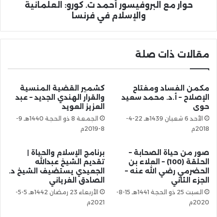
حوار مع البروفيسور أحمد ت. كورو: العلمانية
والإسلام في فرنسا
مقالات ذات صلة
مكمن الفساد ومفتاح
كشمير القضية المنسية
الإصلاح – أ.د. محمد سعيد
والقرار الهندي الجديد – عبد
حوى
العزيز العويد
الأحد 6 شعبان 1439هـ 22-4-
الجمعة 8 ذو الحجة 1440هـ 9-
2018م
8-2019م
صور من حياة الصحابة –
برنامج الإسلام والحياة |
الحلقة (100) – العلاء بن
تقديم الشيخ عبدالله
الحضرمي رضي الله عنه –
الجعيدي يستضيف الشيخ د.
الجزء الثاني
الصادق الغرياني
السبت 25 ذو الحجة 1441هـ 15-8-
الأربعاء 23 رمضان 1442هـ 5-5-
2020م
2021م