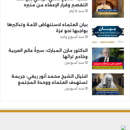
التقصير وقرار الإعفاء من منبره
منذ 6 أيام
بيان العلماء لاستنهاض الأمة وتذكيرها
بواجبها نحو غزة
منذ أسبوع واحد
الدكتور مازن المبارك: سيرةُ عالمِ العربية
وخادمِ تراثها
منذ أسبوعين
اغتيال الشيخ محمد أنور ريغي: جريمة
تستهدف العلماء ووحدة المجتمع
منذ أسبوعين