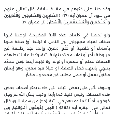
وقد جئنا على ذكرهم في مقالة سابقة، قال تعالى عنهم
في سورة آل عمران آية (17): ﴿ الصَّابِرِينَ وَالصَّادِقِينَ وَالْقَانِتِينَ
وَالْمُنْفِقِينَ وَالْمُسْتَغْفِرِينَ بِالْأَسْحَارِ ﴾ [آل عمران: 17].
ولو تمعنا في كلمات هذه الآية العظيمة، لوجدنا فيها
صفات لعباد مجهولين بين الناس، لا ترتبط أيُّ صفة منها
بأسماء أو خاصية أو خُلُق معين، وإنما نجد إطلاقةً غير
مربوطة بأجر أو ثواب محدَّد بنهاية الآية، وكذلك لا ترتبط هذه
الصفات بظلم أو مغفرة أو توبة، ولا ترتبط أيضًا بزمن محدَّد
ينتهي بانتهاء فعل الصفة، أو حياة فرد معين، وهو إيمان
مقترنٌ بفعل أو عمل مطلب غير محدد ولا مقدَّر.
وسوف نأتي على بعض الآيات التي جاءت بذكر أصحاب بعض
هذه الصفات، وليس كلها، كما رأينا، وكيف يُبدِّل الله عز وجل
خوفهم أمنًا كما وعدهم في الآية (55) من سورة النور، قال
تعالى في البقرة آية (262): ﴿ الَّذِينَ يُنْفِقُونَ أَمْوَالَهُمْ فِي