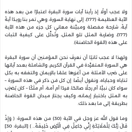
ولا عجب أولًا إذ رأينا آيات سورة البقرة اعتبارًا من بعد هذه
الآية العظيمة (177)، إلى نهاية السورة، وهي تمر بنا رويدًا آيةً
آيةً، شارحة مفصلة ومبيِّنة معانيَ كل جزء من هذه الآية
(177)، وضاربة المثل تلو المثل، وتُدلِّل على كيفية الثبات
على هذه (القوة الحاضنة).
ولهذا لا عجب ثانيًا أن نعرِفَ نحن المؤمنين أن سورة البقرة
هي السورة المتفرِّدة في القرآن الكريم، والشاملة بعدد آياتها
على ضرب الأمثلة من أغزرها علمًا بالإيمان والتفقه به بكل
ثناياه وحباياه، ونقول أيضًا: إن كل مَن ذكر في هذه السورة –
سواء كان نبيًّا، أم رجلًا صالحًا، فردًا أم أمة، أم ملَكًا – كان يُضرَب
به المثل باختبار إيمانه، وكيف يجتاز ميدان القوة الحاضنة
بطريقة إلى ما بعد ذلك.
وما قول الله عز وجل في الآية (30) من هذه السورة: ﴿ وَإِذْ
قَالَ رَبُّكَ لِلْمَلَائِكَةِ إِنِّي جَاعِلٌ فِي الْأَرْضِ خَلِيفَةً… ﴾ [البقرة: 30]