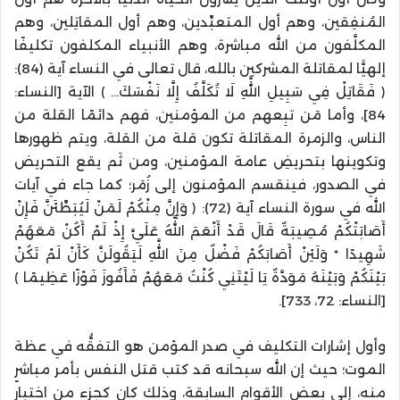
المُنفِقين، وهم أول المتعبِّدين، وهم أول المقاتِلين، وهم
المكلَّفون من الله مباشرة، وهم الأنبياء المكلفون تكليفًا
إلهيًّا لمقاتلة المشركين بالله، قال تعالى في النساء آية (84):
﴿ فَقَاتِلْ فِي سَبِيلِ اللَّهِ لَا تُكَلَّفُ إِلَّا نَفْسَكَ… ﴾ الآية [النساء:
84]، وأما مَن تبِعهم من المؤمنين، فهم دائمًا القلة من
الناس، والزمرة المقاتلة تكون قلة من القلة، ويتم ظهورها
وتكوينها بتحريضِ عامة المؤمنين، ومن ثَم يقع التحريض
في الصدور، فينقسم المؤمنون إلى زُمَر؛ كما جاء في آيات
الله في سورة النساء آية (72): ﴿ وَإِنَّ مِنْكُمْ لَمَنْ لَيُبَطِّئَنَّ فَإِنْ
أَصَابَتْكُمْ مُصِيبَةٌ قَالَ قَدْ أَنْعَمَ اللَّهُ عَلَيَّ إِذْ لَمْ أَكُنْ مَعَهُمْ
شَهِيدًا * وَلَئِنْ أَصَابَكُمْ فَضْلٌ مِنَ اللَّهِ لَيَقُولَنَّ كَأَنْ لَمْ تَكُنْ
بَيْنَكُمْ وَبَيْنَهُ مَوَدَّةٌ يَا لَيْتَنِي كُنْتُ مَعَهُمْ فَأَفُوزَ فَوْزًا عَظِيمًا ﴾
[النساء: 72، 733].
وأول إشارات التكليف في صدر المؤمن هو التفقُّه في عظة
الموت؛ حيث إن الله سبحانه قد كتب قتل النفس بأمر مباشرٍ
منه، إلى بعض الأقوام السابقة، وذلك كان كجزء من اختبار