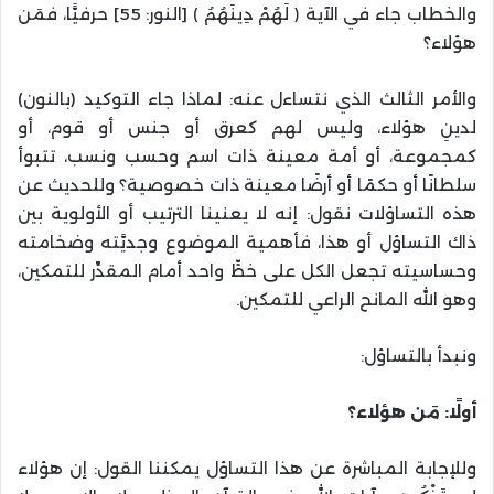
والخطاب جاء في الآية ﴿ لَهُمْ دِينَهُمُ ﴾ [النور: 55] حرفيًّا، فمَن
هؤلاء؟
والأمر الثالث الذي نتساءل عنه: لماذا جاء التوكيد (بالنون)
لدينِ هؤلاء، وليس لهم كعرق أو جنس أو قوم، أو
كمجموعة، أو أمة معينة ذات اسم وحسب ونسب، تتبوأ
سلطانًا أو حكمًا أو أرضًا معينة ذات خصوصية؟ وللحديث عن
هذه التساؤلات نقول: إنه لا يعنينا الترتيب أو الأولوية بين
ذاك التساؤل أو هذا، فأهمية الموضوع وجديَّته وضخامته
وحساسيته تجعل الكل على خطٍّ واحد أمام المقدِّر للتمكين،
وهو الله المانح الراعي للتمكين.
ونبدأ بالتساؤل:
أولًا: مَن هؤلاء؟
وللإجابة المباشرة عن هذا التساؤل يمكننا القول: إن هؤلاء