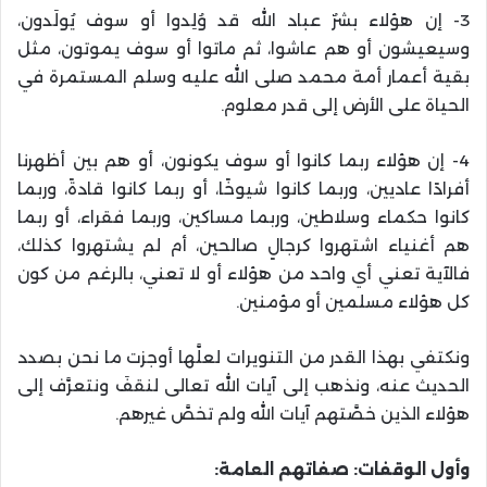
3- إن هؤلاء بشرٌ عباد الله قد وُلِدوا أو سوف يُولَدون،
وسيعيشون أو هم عاشوا، ثم ماتوا أو سوف يموتون، مثل
بقية أعمار أمة محمد صلى الله عليه وسلم المستمرة في
الحياة على الأرض إلى قدر معلوم.
4- إن هؤلاء ربما كانوا أو سوف يكونون، أو هم بين أظهرنا
أفرادًا عاديين، وربما كانوا شيوخًا، أو ربما كانوا قادةً، وربما
كانوا حكماء وسلاطين، وربما مساكين، وربما فقراء، أو ربما
هم أغنياء اشتهروا كرجالٍ صالحين، أم لم يشتهروا كذلك،
فالآية تعني أي واحد من هؤلاء أو لا تعني، بالرغم من كون
كل هؤلاء مسلمين أو مؤمنين.
ونكتفي بهذا القدر من التنويرات لعلَّها أوجزت ما نحن بصدد
الحديث عنه، ونذهب إلى آيات الله تعالى لنقفَ ونتعرَّف إلى
هؤلاء الذين خصَّتهم آيات الله ولم تخصَّ غيرهم.
وأول الوقفات: صفاتهم العامة: