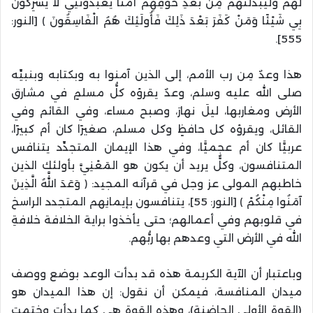
لَهُمْ وَلَيُبَدِّلَنَّهُمْ مِنْ بَعْدِ خَوْفِهِمْ أَمْنًا يَعْبُدُونَنِي لَا يُشْرِكُونَ
بِي شَيْئًا وَمَنْ كَفَرَ بَعْدَ ذَلِكَ فَأُولَئِكَ هُمُ الْفَاسِقُونَ ﴾ [النور:
555].
هذا وعدٌ مِن رب الأمم، إلى الذين آمنوا به وبكتابه وبنبيِّه
صلى الله عليه وسلم، وعدٌ يقرؤه كلُّ مسلمٍ في مشارق
الأرض ومغاربها، ليلَ نهارَ، وصبح مساء، وفي القائم وفي
القائل، ويقرؤه كل حافظٍ وكل مسلم، صغيرًا كان أم كبيرًا،
عربيًّا كان أم عجميًّا، وفي هذا الإيمان المتجدِّد يتنافس
المتنافسون، وكلٌّ يريد أن يكون هو المَعْنِيَّ بأولئك الذين
خاطبهم المولى عز وجل في قرآنه المجيد: ﴿ وَعَدَ اللَّهُ الَّذِينَ
آمَنُوا مِنْكُمْ ﴾ [النور: 55]، يتنافسون بإيمانِهم المتجدد الراسخ
في قلوبهم وفي أعمالهم؛ حتى يأخذوا براية الخلافة خلافةِ
الله في الأرض التي وعدهم بها ربُّهم.
وباعتبار أن الآية الكريمة هذه قد بدأت الوعد بوضع ووصف
ميدان المنافسة، فيمكن أن نقول: إن هذا الميدان هو
(القوة الأولى الحاضنة)، وهذه القوة هي كما بدأت وختمت