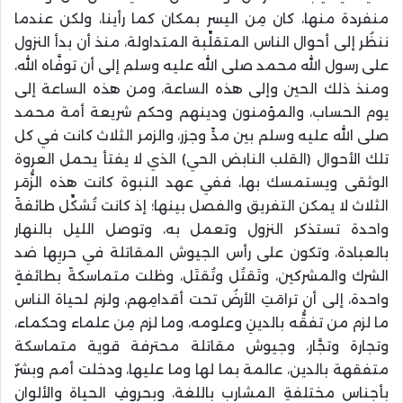
منفردة منها، كان مِن اليسر بمكان كما رأينا، ولكن عندما
ننظُر إلى أحوال الناس المتقلِّبة المتداولة، منذ أن بدأ النزول
على رسول الله محمد صلى الله عليه وسلم إلى أن توفَّاه الله،
ومنذ ذلك الحين وإلى هذه الساعة، ومن هذه الساعة إلى
يوم الحساب، والمؤمنون ودينهم وحكم شريعة أمة محمد
صلى الله عليه وسلم بين مدٍّ وجزر، والزمر الثلاث كانت في كل
تلك الأحوال (القلب النابض الحي) الذي لا يفتأ يحمل العروة
الوثقى ويستمسك بها، ففي عهد النبوة كانت هذه الزُّمَر
الثلاث لا يمكن التفريق والفصل بينها؛ إذ كانت تُشكِّل طائفةً
واحدة تستذكر النزول وتعمل به، وتوصل الليل بالنهار
بالعبادة، وتكون على رأس الجيوش المقاتلة في حربِها ضد
الشرك والمشركين، وتَقتُل وتُقتَل، وظلت متماسكةً بطائفةٍ
واحدة، إلى أن ترامَتِ الأرضُ تحت أقدامِهم، ولزم لحياة الناس
ما لزم من تفقُّه بالدينِ وعلومه، وما لزم مِن علماء وحكماء،
وتجارة وتجَّار، وجيوش مقاتلة محترفة قوية متماسكة
متفقهة بالدين، عالمة بما لها وما عليها، ودخلت أمم وبشرٌ
بأجناس مختلفةِ المشارب باللغة، وبحروفِ الحياة والألوان