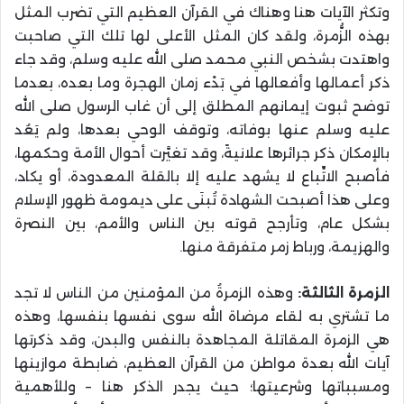
وتكثر الآيات هنا وهناك في القرآن العظيم التي تضرب المثل
بهذه الزُّمرة، ولقد كان المثل الأعلى لها تلك التي صاحبت
واهتدت بشخص النبي محمد صلى الله عليه وسلم، وقد جاء
ذكر أعمالها وأفعالها في بَدْء زمان الهجرة وما بعده، بعدما
توضح ثبوت إيمانهم المطلق إلى أن غاب الرسول صلى الله
عليه وسلم عنها بوفاته، وتوقف الوحي بعدها، ولم يَعُد
بالإمكان ذكر جرائرها علانيةً، وقد تغيَّرت أحوال الأمة وحكمها،
فأصبح الاتِّباع لا يشهد عليه إلا بالقلة المعدودة، أو يكاد،
وعلى هذا أصبحت الشهادة تُبنَى على ديمومة ظهور الإسلام
بشكل عام، وتأرجح قوته بين الناس والأمم، بين النصرة
والهزيمة، ورباط زمر متفرقة منها.
الزمرة الثالثة:
وهذه الزمرةُ من المؤمنين من الناس لا تجد
ما تشتري به لقاء مرضاة الله سوى نفسها بنفسها، وهذه
هي الزمرة المقاتلة المجاهدة بالنفس والبدن، وقد ذكرتها
آيات الله بعدة مواطن من القرآن العظيم، ضابطة موازينها
ومسبباتها وشرعيتها؛ حيث يجدر الذكر هنا – وللأهمية