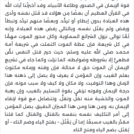
قوة الإيمان في الصدور، وطاعة الأنبياء، وقد أخبرَتْنا آيات الله
في القرآن العظيم أن بعضًا مِن هؤلاء قد قَتَل نفسَه وأدى
هذه العبادة بدون إبطاءٍ أو تردُّد، وبعضًا منهم تردَّد وتبطأ
ورفض ولم يقتُل نفسه، وبالتالي رفض هذه العبادة، وإنه
لَمَّا توالى نزول الشرائع السماوية، وكان محور الموت مهمًّا
في كل شريعة، فإن عظة الموت اكتملت في شريعة أمة
محمد صلى الله عليه وسلم؛ حيث حرم قتل النفس نصٌّ
قطعيٌّ إلا بشروطه وضوابطه، كما نزلت وكما جاء في تشريع
الإيمان أن الموت حق لا محالة، فإن وقته وزمانه مكتوبٌ
بعلم الغيب، وإن المؤمن لا يعرف ولا يصل إلى ذهنه هذا
الزمان وهذا التوقيت، ولا مكان ولا كيف ولا سبب موته، فإن
درجة الإيمان وقوته ترتقي بقوة التسليم بالغيب، وإن رهبة
الموتِ والخشية منه تقلُّ وتقلُّ، وتتضاءل مع قوة ارتقاء
الإيمان به، ومِن هنا ومن هذا الميزان الدقيق، يصل المؤمن
إلى أمر التكليف نفسه بنفسه بالقتال، والقتال كما قلنا
مقدَّر بالغيب مسبقًا، إما أن يَقْتُلَ – بفتح الياء وضم التاء – أو
يُقتَل، بضم الياء وفتح التاء.