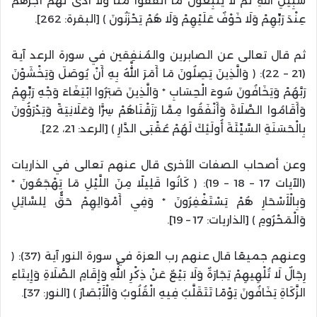
سَبِيلِ اللَّهِ ثُمَّ لَا يُتْبِعُونَ مَا أَنْفَقُوا مَنًّا وَلَا أَذًى لَهُمْ أَجْرُهُمْ
عِنْدَ رَبِّهِمْ وَلَا خَوْفٌ عَلَيْهِمْ وَلَا هُمْ يَحْزَنُونَ ﴾ [البقرة: 262].
ثم قال تعالى عن الصابرين والمُنفِقين في سورة الرعد آية
(21 – 22): ﴿ وَالَّذِينَ يَصِلُونَ مَا أَمَرَ اللَّهُ بِهِ أَنْ يُوصَلَ وَيَخْشَوْنَ
رَبَّهُمْ وَيَخَافُونَ سُوءَ الْحِسَابِ * وَالَّذِينَ صَبَرُوا ابْتِغَاءَ وَجْهِ رَبِّهِمْ
وَأَقَامُوا الصَّلَاةَ وَأَنْفَقُوا مِمَّا رَزَقْنَاهُمْ سِرًّا وَعَلَانِيَةً وَيَدْرَؤُونَ
بِالْحَسَنَةِ السَّيِّئَةَ أُولَئِكَ لَهُمْ عُقْبَى الدَّارِ ﴾ [الرعد: 21، 22].
وعن أصحاب الصفات الأخرى قال عنهم تعالى في الذاريات
(الآيات 17 – 18 – 19): ﴿ كَانُوا قَلِيلًا مِنَ اللَّيْلِ مَا يَهْجَعُونَ *
وَبِالْأَسْحَارِ هُمْ يَسْتَغْفِرُونَ * وَفِي أَمْوَالِهِمْ حَقٌّ لِلسَّائِلِ
وَالْمَحْرُومِ ﴾ [الذاريات: 17 – 19].
وعنهم جميعًا قال عنهم رب العزة في سورة النور آية (37): ﴿
رِجَالٌ لَا تُلْهِيهِمْ تِجَارَةٌ وَلَا بَيْعٌ عَنْ ذِكْرِ اللَّهِ وَإِقَامِ الصَّلَاةِ وَإِيتَاءِ
الزَّكَاةِ يَخَافُونَ يَوْمًا تَتَقَلَّبُ فِيهِ الْقُلُوبُ وَالْأَبْصَارُ ﴾ [النور: 37].