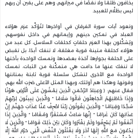
يخافون ظلمًا ولا نقصًا في ميزانهم، وهم على يقين أن ربهم
ليس بظلَّام للعبيد.
وتعود آيات سورة الفرقان في أواخرها لتُؤكِّد عزم هؤلاء
العباد في تمكين دينهم وإيمانهم في داخل نفوسهم،
ويُشكِّلون بهذا العزم حلقاتٍ كحلقات السلاسل، كل عبد من
هؤلاء كحلقة متينة قوية مغلقة، لا تنفك أبدًا، بل تقبض
على الحلقة بجوارها، آخذة بعضدها، وتمسك الواحدة بأختها
لا تنفك عنها ما دامت هي متمكِّنة من الثبات، تمسك
الواحدة مع الأخرى لتشكل سلسلة قوية ثابتة بمتانتها
وقوتها، وهكذا هم أولئك، وبهذا المثل الأعلى ضرَبَ الله بهم،
فقال عنهم: ﴿ وَعِبَادُ الرَّحْمَنِ الَّذِينَ يَمْشُونَ عَلَى الْأَرْضِ هَوْنًا
وَإِذَا خَاطَبَهُمُ الْجَاهِلُونَ قَالُوا سَلَامًا * وَالَّذِينَ يَبِيتُونَ لِرَبِّهِمْ
سُجَّدًا وَقِيَامًا * وَالَّذِينَ يَقُولُونَ رَبَّنَا اصْرِفْ عَنَّا عَذَابَ جَهَنَّمَ إِنَّ
عَذَابَهَا كَانَ غَرَامًا * إِنَّهَا سَاءَتْ مُسْتَقَرًّا وَمُقَامًا * وَالَّذِينَ إِذَا
أَنْفَقُوا لَمْ يُسْرِفُوا وَلَمْ يَقْتُرُوا وَكَانَ بَيْنَ ذَلِكَ قَوَامًا * وَالَّذِينَ لَا
يَدْعُونَ مَعَ اللَّهِ إِلَهًا آخَرَ وَلَا يَقْتُلُونَ النَّفْسَ الَّتِي حَرَّمَ اللَّهُ إِلَّا