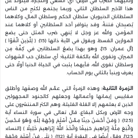
وثانيهما: الضرب في الأرض؛ أي: السعي والتجارة، فيتولد عن
هذا الأخير السلطان الثاني، وربما يجتمع لكثيرٍ من الناس
السلطانان الدنيويان: سلطان الحكم وسلطان المال، وكلاهما
يُصبِحان فتنةً، وقد يتوافر أحد السلطانينِ أو كلاهما عند
المؤمن، والله عز وجل لا يُنهِي ضرب المثل حتى يضع
الموازين القسط، ويقول في الآية ذاتها (15): ﴿ لِلَّذِينَ اتَّقَوْا ﴾
[آل عمران: 15]، وهو بهذا يضعُ السلطانين في كِفَّة مِن
الميزان، وتقوى الله بالكفة الثانية؛ أي سلطان حب الشهوات
وسلطان تقوى الله، فأيهما يثبت في الحياة الدنيا أولًا حتى
يعرف وينبأ بالثاني يوم الحساب.
الزمرة الثانية:
وهذه الزمرةُ التي عمَّم الله وصفَها، وأطلق
مقاييس إيمانها وأعمالها، وجعلهم كالجنود المجهولين
الذين لا يعلمهم إلا القلة القليلة، وهم الكثر المنتشرون على
وجه الأرض وبكل البقاع، قال تعالى في سورة النساء آية
(125): ﴿ وَمَنْ أَحْسَنُ دِينًا مِمَّنْ أَسْلَمَ وَجْهَهُ لِلَّهِ وَهُوَ مُحْسِنٌ
وَاتَّبَعَ مِلَّةَ إِبْرَاهِيمَ حَنِيفًا وَاتَّخَذَ اللَّهُ إِبْرَاهِيمَ خَلِيلًا ﴾ [النساء:
125]، وقال أيضًا في البقرة آية (112): ﴿ بَلَى مَنْ أَسْلَمَ وَجْهَهُ