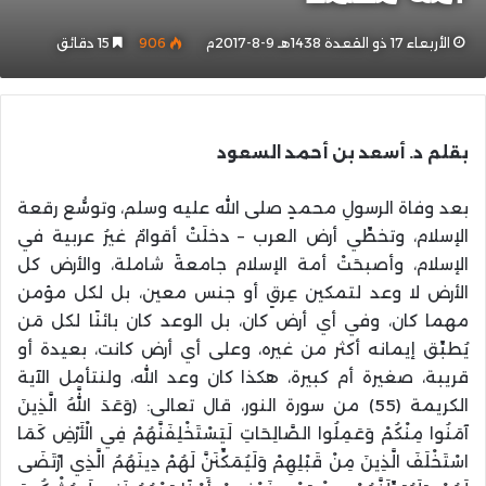
الأربعاء 17 ذو القعدة 1438هـ 9-8-2017م
906
15 دقائق
بقلم د. أسعد بن أحمد السعود
بعد وفاة الرسولِ محمدٍ صلى الله عليه وسلم، وتوسُّع رقعة
الإسلام، وتخطِّي أرض العرب – دخلَتْ أقوامٌ غيرُ عربية في
الإسلام، وأصبحَتْ أمة الإسلام جامعةً شاملة، والأرض كل
الأرض لا وعد لتمكين عِرقٍ أو جنس معين، بل لكل مؤمن
مهما كان، وفي أي أرض كان، بل الوعد كان بائنًا لكل مَن
يُطبِّق إيمانه أكثر من غيره، وعلى أي أرض كانت، بعيدة أو
قريبة، صغيرة أم كبيرة، هكذا كان وعد الله، ولنتأمل الآية
الكريمة (55) من سورة النور، قال تعالى: ﴿وَعَدَ اللَّهُ الَّذِينَ
آمَنُوا مِنْكُمْ وَعَمِلُوا الصَّالِحَاتِ لَيَسْتَخْلِفَنَّهُمْ فِي الْأَرْضِ كَمَا
اسْتَخْلَفَ الَّذِينَ مِنْ قَبْلِهِمْ وَلَيُمَكِّنَنَّ لَهُمْ دِينَهُمُ الَّذِي ارْتَضَى