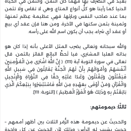
بعيد في التصرف بها مهما كان الثمن، والثمن في الحياة
الدنيا كما رأينا هو كلُّ أنواع المتاع، وهي لا تقاس ولا تثمن
بما عند صاحب النفس وبارئها، فهي عظيمة عِظم ثمنها،
وثمينة بثمن سكنها في الآخرة، ومن هنا فإن عقد أي بيع
أو عقد أي شراء، يجب أن يكون اسم الله على رأسه.
والله سبحانه وتعالى يضرب المثل الأعلى بأنه إذا كان هو
بذاته العليا المشتري، فيا لَحظِّ البائع الفائز بالثمن، قال
تعالى في سورة التوبة آية (111): ﴿ إِنَّ اللَّهَ اشْتَرَى مِنَ الْمُؤْمِنِينَ
أَنْفُسَهُمْ وَأَمْوَالَهُمْ بِأَنَّ لَهُمُ الْجَنَّةَ يُقَاتِلُونَ فِي سَبِيلِ اللَّهِ
فَيَقْتُلُونَ وَيُقْتَلُونَ وَعْدًا عَلَيْهِ حَقًّا فِي التَّوْرَاةِ وَالْإِنْجِيلِ
وَالْقُرْآنِ وَمَنْ أَوْفَى بِعَهْدِهِ مِنَ اللَّهِ فَاسْتَبْشِرُوا بِبَيْعِكُمُ الَّذِي
بَايَعْتُمْ بِهِ وَذَلِكَ هُوَ الْفَوْزُ الْعَظِيمُ ﴾ [التوبة: 111].
ثالثًا: ديمومتهم:
والحديثُ عن ديمومة هذه الزُّمَر الثلاث بين أظهر أممهم –
حديث يشيب له الرأس؛ وذلك لأن الحديث عن كل واحدة