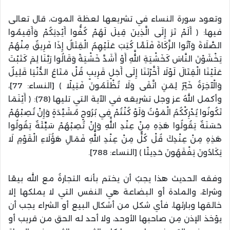
وتعود سورة النساء في تشريعها لعظة الموت، قال تعالى
فيها: ﴿ أَلَمْ تَرَ إِلَى الَّذِينَ قِيلَ لَهُمْ كُفُّوا أَيْدِيَكُمْ وَأَقِيمُوا
الصَّلَاةَ وَآتُوا الزَّكَاةَ فَلَمَّا كُتِبَ عَلَيْهِمُ الْقِتَالُ إِذَا فَرِيقٌ مِنْهُمْ
يَخْشَوْنَ النَّاسَ كَخَشْيَةِ اللَّهِ أَوْ أَشَدَّ خَشْيَةً وَقَالُوا رَبَّنَا لِمَ كَتَبْتَ
عَلَيْنَا الْقِتَالَ لَوْلَا أَخَّرْتَنَا إِلَى أَجَلٍ قَرِيبٍ قُلْ مَتَاعُ الدُّنْيَا قَلِيلٌ
وَالْآخِرَةُ خَيْرٌ لِمَنِ اتَّقَى وَلَا تُظْلَمُونَ فَتِيلًا ﴾ [النساء: 77]،
وأكمل اللهُ عز وجل تشريعَه في الآية التي تليها (78): ﴿ أَيْنَمَا
تَكُونُوا يُدْرِكْكُمُ الْمَوْتُ وَلَوْ كُنْتُمْ فِي بُرُوجٍ مُشَيَّدَةٍ وَإِنْ تُصِبْهُمْ
حَسَنَةٌ يَقُولُوا هَذِهِ مِنْ عِنْدِ اللَّهِ وَإِنْ تُصِبْهُمْ سَيِّئَةٌ يَقُولُوا
هَذِهِ مِنْ عِنْدِكَ قُلْ كُلٌّ مِنْ عِنْدِ اللَّهِ فَمَالِ هَؤُلَاءِ الْقَوْمِ لَا
يَكَادُونَ يَفْقَهُونَ حَدِيثًا ﴾ [النساء: 788].
وفقه الحديث هذا يجبُ أن يختم بأنه التجارةُ مع الله بيعًا
وشراءً، والمادة أو البضاعة هي النفس التي لا يملكها إلا
خالقها وبارئها، فأي شكل من أشكال البيع أو الشراء يجب أن
يؤخذ الإذن مِن صاحبها الأوحد، ولا أحد له الحق من قريب أو