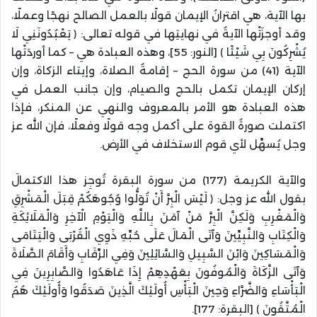
بها الآية، هي اقترانُ الإيمان قولًا بالعمل الصالح نهجًا وعملًا،
وقد أوجزَتْها الآيةُ في نهايتِها في قوله تعالى: ﴿ يَعْبُدُونَنِي لَا
يُشْرِكُونَ بِي شَيْئًا ﴾ [النور: 55]، وهذه العبادة هي – كما أوردَتْها
الآية (41) من سورة الحج – إقامةُ الصلاة، وإيتاء الزكاة، وإن
إركان الإيمان تكمل بالحج والصيام، وإن جانب العمل في
هذه العبادة هو الأمر بالمعروف والنهي عن المنكر، فإذا
اكتملت صورةُ القوة على أكمل وجه قولًا وفعلًا، فإن الله عز
وجل يُسهِّل لأي قوم الاستخلاف في الأرض.
والآية الكريمة (177) من سورة البقرة تُوجِز هذا الاكتمالَ
بقول الله عز وجل: ﴿ لَيْسَ الْبِرَّ أَنْ تُوَلُّوا وُجُوهَكُمْ قِبَلَ الْمَشْرِقِ
وَالْمَغْرِبِ وَلَكِنَّ الْبِرَّ مَنْ آمَنَ بِاللَّهِ وَالْيَوْمِ الْآخِرِ وَالْمَلَائِكَةِ
وَالْكِتَابِ وَالنَّبِيِّينَ وَآتَى الْمَالَ عَلَى حُبِّهِ ذَوِي الْقُرْبَى وَالْيَتَامَى
وَالْمَسَاكِينَ وَابْنَ السَّبِيلِ وَالسَّائِلِينَ وَفِي الرِّقَابِ وَأَقَامَ الصَّلَاةَ
وَآتَى الزَّكَاةَ وَالْمُوفُونَ بِعَهْدِهِمْ إِذَا عَاهَدُوا وَالصَّابِرِينَ فِي
الْبَأْسَاءِ وَالضَّرَّاءِ وَحِينَ الْبَأْسِ أُولَئِكَ الَّذِينَ صَدَقُوا وَأُولَئِكَ هُمُ
الْمُتَّقُونَ ﴾ [البقرة: 177].