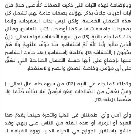
وبالإضافة لهذه الآيات التي ذكرت الصفات كلًّا على حدةٍ، فإن
آيات أخريات جاءَتْ بذكر لهؤلاء بصفات عامة لهم، تشمل كل
هذه الأعمال الخمسة، ولكن ليس بذات المفردات، وإنما
بمفردات جامعة شاملة، كما أوضحت كتب التفاسير، ومثال
ذلك كما جاء بالآية (13) من سورة الأحقاف قوله تعالى: ﴿ إِنَّ
الَّذِينَ قَالُوا رَبُّنَا اللَّهُ ثُمَّ اسْتَقَامُوا فَلَا خَوْفٌ عَلَيْهِمْ وَلَا هُمْ
يَحْزَنُونَ ﴾ [الأحقاف: 13]، وكلمة (استقاموا) هنا جاءت التفاسير
عنها بإجماعٍ على أنها جملة الأعمال الصالحة التي تشقُّ
على أي مؤمن، وخاصة الصدق والصبر والاستغفار.
وكذلك كما جاء في الآية (112) من سورة طه، قال تعالى: ﴿
وَمَنْ يَعْمَلْ مِنَ الصَّالِحَاتِ وَهُوَ مُؤْمِنٌ فَلَا يَخَافُ ظُلْمًا وَلَا
هَضْمًا ﴾ [طه: 112].
وأي أمان وأي اطمئنان في الدنيا والآخرة حينما يقدمُ هذا
العبد أو الزمرة، أو هذه الفئة من الناس، على ربهم، وقد
عاشوا باستقرار الجوارح في الحياة الدنيا، ويوم القيامة لا