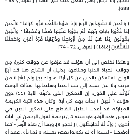
بِالْحَقِّ وَلَا يَزْنُونَ وَمَنْ يَفْعَلْ ذَلِكَ يَلْقَ أَثَامًا ﴾ [الفرقان: 63 –
688].
﴿ وَالَّذِينَ لَا يَشْهَدُونَ الزُّورَ وَإِذَا مَرُّوا بِاللَّغْوِ مَرُّوا كِرَامًا * وَالَّذِينَ
إِذَا ذُكِّرُوا بِآيَاتِ رَبِّهِمْ لَمْ يَخِرُّوا عَلَيْهَا صُمًّا وَعُمْيَانًا * وَالَّذِينَ
يَقُولُونَ رَبَّنَا هَبْ لَنَا مِنْ أَزْوَاجِنَا وَذُرِّيَّاتِنَا قُرَّةَ أَعْيُنٍ وَاجْعَلْنَا
لِلْمُتَّقِينَ إِمَامًا ﴾ [الفرقان: 72 – 74].
وهكذا نخلص إلى أن هؤلاء قد عزفوا عن جوانبَ كثيرةٍ مِن
جوانب الحياة الدنيا ومتاعها، بدليل أن الشارع هنا قد أبرَز
الوازع المتمكن بالدين مِن كل أركانه، ولم يبرز ولم يُشِرْ لا من
قريب ولا من بعيد إلى حب الدنيا وسلطانها، وبذات الوقت
نُؤكِّد على القول: إن التمكين الذي ذكرَتْه الآية (55) دون
هؤلاء ﴿ الَّذِينَ ﴾ بدأت بهم كل آية، وكأن هذه الآية الكريمة
المباركة قد أعدت الدليل القاطع على تمكين الدين في
نفوس هذه الزُّمَر، هو عينه كان ترجمةً لقول الرحمن في آيات
أخرى: ﴿ وَإِنَّا لَهُ لَحَافِظُونَ ﴾ [الحجر: 9]، وبما أن هذه الزُّمَر – كما
أوضحنا – ليسوا أو لم يكونوا بعصر بعينه، وإنما بأي عهد أو