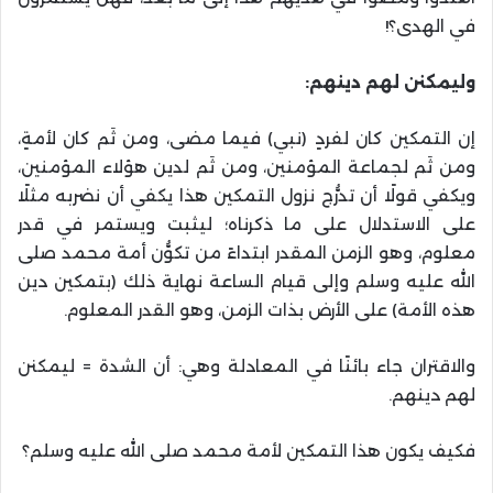
في الهدى؟!
وليمكنن لهم دينهم:
إن التمكين كان لفردٍ (نبي) فيما مضى، ومن ثَم كان لأمةٍ،
ومن ثَم لجماعة المؤمنين، ومن ثَم لدين هؤلاء المؤمنين،
ويكفي قولًا أن تدرُّج نزول التمكين هذا يكفي أن نضربه مثلًا
على الاستدلال على ما ذكرناه؛ ليثبت ويستمر في قدر
معلوم، وهو الزمن المقدر ابتداءً من تكوُّن أمة محمد صلى
الله عليه وسلم وإلى قيام الساعة نهاية ذلك (بتمكين دين
هذه الأمة) على الأرض بذات الزمن، وهو القدر المعلوم.
والاقتران جاء بائنًا في المعادلة وهي: أن الشدة = ليمكنن
لهم دينهم.
فكيف يكون هذا التمكين لأمة محمد صلى الله عليه وسلم؟