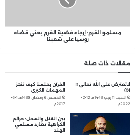
مسلمو القرم: إرجاء قضية القرم يعني قضاء
روسيا على شعبنا
مقالات ذات صلة
لاتعترض على الله تعالى !!
القرآن يعلمنا كيف ننجز
(٥)
المهمات الكبرى
السبت 11 رجب 1443هـ 12-2-
الخميس 6 رمضان 1438هـ 1-6-
2022م
2017م
بين القتل والسحل: جرائم
الكراهية تطارد مسلمي
الهند