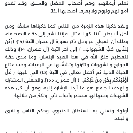
تعلم أيمانهم، وهم أصحاب الفضل والسبق، وقد تغدو
أموالهم وتروح ولا يعرف أصحابها أبدًا).
ولقد ذكرنا هذه الزمرة من الناس كما ذكرناها سابقًا، ومن
أجل ألا يظن أننا نكرر المثال، فإننا نشير إلى دقة الاصطفاء،
وذلك أن المولى عز وجل ذكر بسورة آل عمران الآية (14): ﴿ زُيِّنَ
لِلنَّاسِ حُبُّ الشَّهَوَاتِ… ﴾ إلى آخر الآية [آل عمران: 14]؛ وذلك
لتعظيم خلق الله في هذا العبد الإنسان، وما مدى دقة
الجوارح والشهوات وكثرتها وتشعُّبها في الرغبات، وحب متاع
الحياة الدنيا، ثم أكمل تعالى في الآية (15) التي تليها: ﴿ قُلْ
أَؤُنَبِّئُكُمْ بِخَيْرٍ مِنْ ذَلِكُمْ… ﴾ [آل عمران: 155]، والمعنى المشترك
والهدف الجامع هو ما أردنا الإشارة إليه، وهو أن كل هذه
الشهوات وحبها لها مصادر وأبواب تأتي وتكثر من خلالها:
أولها: ونعني به السلطان الدنيوي، وحكم الناس والقرى
والبلاد.