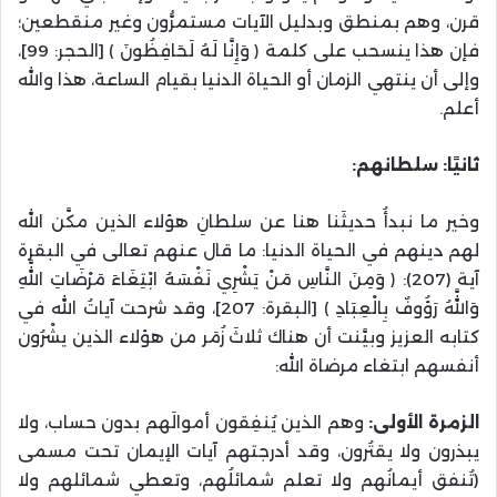
قرن، وهم بمنطق وبدليل الآيات مستمرُّون وغير منقطعين؛
فإن هذا ينسحب على كلمة ﴿ وَإِنَّا لَهُ لَحَافِظُونَ ﴾ [الحجر: 99]،
وإلى أن ينتهي الزمان أو الحياة الدنيا بقيام الساعة، هذا والله
أعلم.
ثانيًا: سلطانهم:
وخير ما نبدأُ حديثَنا هنا عن سلطانِ هؤلاء الذين مكَّن الله
لهم دينهم في الحياة الدنيا: ما قال عنهم تعالى في البقرة
آية (207): ﴿ وَمِنَ النَّاسِ مَنْ يَشْرِي نَفْسَهُ ابْتِغَاءَ مَرْضَاتِ اللَّهِ
وَاللَّهُ رَؤُوفٌ بِالْعِبَادِ ﴾ [البقرة: 207]، وقد شرحت آياتُ الله في
كتابه العزيز وبيَّنت أن هناك ثلاثَ زُمَر من هؤلاء الذين يشْرُون
أنفسهم ابتغاء مرضاة الله:
الزمرة الأولى:
وهم الذين يُنفِقون أموالَهم بدون حساب، ولا
يبذرون ولا يقتُرون، وقد أدرجتهم آيات الإيمان تحت مسمى
(تُنفق أيمانُهم ولا تعلم شمائلُهم، وتعطي شمائلهم ولا