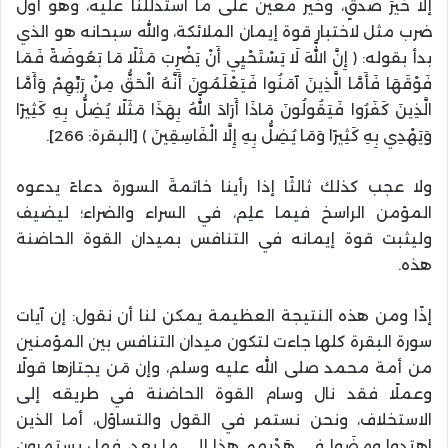
إلا خيرَ صدقٍ، وخير معين على ما استدلَلْنا عليه، وهو أول
ضرب مثل لاختبار قوة إيمان الملائكة، والله سبحانه هو الذي
بدأ بقوله: ﴿ إِنَّ اللَّهَ لَا يَسْتَحْيِي أَنْ يَضْرِبَ مَثَلًا مَا بَعُوضَةً فَمَا
فَوْقَهَا فَأَمَّا الَّذِينَ آمَنُوا فَيَعْلَمُونَ أَنَّهُ الْحَقُّ مِنْ رَبِّهِمْ وَأَمَّا
الَّذِينَ كَفَرُوا فَيَقُولُونَ مَاذَا أَرَادَ اللَّهُ بِهَذَا مَثَلًا يُضِلُّ بِهِ كَثِيرًا
وَيَهْدِي بِهِ كَثِيرًا وَمَا يُضِلُّ بِهِ إِلَّا الْفَاسِقِينَ ﴾ [البقرة: 266].
ولا عجب كذلك ثالثًا إذا رأينا خاتمةَ السورة دعاءً يدعوه
المؤمن الراسخ فيما علِم، في السراء والضراء؛ ليضيف
وليثبت قوة إيمانه في التنافس بميدان القوة الحاضنة
هذه.
إذًا ومن هذه النتيجة العظيمة يمكن لنا أن نقول: إن آيات
سورة البقرة كلها جاءت لتكون ميدان التنافس بين المؤمنين
من أمة محمد صلى الله عليه وسلم، وإن مَن يجتازها قولًا
وعملًا فقد نال وسام القوة الحاضنة في طريقه إلى
الاستخلاف، ونحن نستمر في القول والتساؤل، أما الذين
اهتدوا ومضَوا في هَدْيهم هذا إلى ما بعد، فهل يستمرون