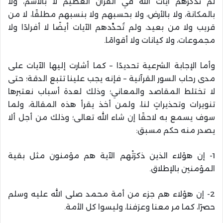
لم تَذْكُرهم آيات الله في القرآن العظيم لا بالاسم، ولا
بالمكانة، ولا بالأرض، ولا بحسبهم ولا بنسبهم مطلقًا، لا من
قريب ولا من بعيد، ولم تُحدِّدهم الآيات أيضًا لا أفرادًا ولا
مجموعات، ولا كيانات ولا أقوامًا.
وأما الإجابة الشرعية تحديدًا – كما أشارت إليها الآيات على
مدى رحاب السور القرآنية – فإنه يجب علينا تتبع الدقة؛ حتى
لا تختلط المقاصد والمعاني؛ وذلك لعدة أسباب نعتبرها
تنويرات وتحذيراتٍ لنا، ولمن أخذ يقرأ هذه المقالة، ولما
سوف يسمع به لاحقًا إن شاء الله تعالى؛ وذلك من أجل ألا
يصدر منه حكم مسبق:
1- إن هؤلاء الذين ذكرَتْهم الآية هم مؤمنون مثل بقية
المؤمنين بالإطلاق.
2- إن هؤلاء هم جزء من أمة محمد صلى الله عليه وسلم
حصرًا، كما مر معنا وعرَفنا، وليسوا كل الأمة.