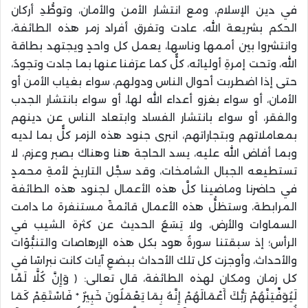
في دين الإسلام، ومع انتشار الأمن والأمان، وتوطُّدِ أركان
الحكم بشريعة الله، عادت وتفرق أفراد زمر هذه الطائفة،
وانتشروا بين أممها وناسها، يعمل كل واحدٍ ويجتهد بطاقة
الله، وتحت إمرةِ أوليائه، كلٌّ كما عرَفنا عنها بما جادت وتجودُ،
حتى إذا اضطربت أحوال الناس ودولهم، سواء بغياب الأمن أو
الأمان، أو سواء بغزو أعداء الله لها، أو سواء بانتشار الجدب
والفقر، أو سواء بانتشار الفساد وابتعاد الناس عن دينهم
بمعاملاتهم وبتجاراتهم، انبرى جنود هذه الزمر كلٌّ بما لديه
وبما أفاض الله عليه، يسد الحاجة هنا وهناك بصبر وعزم، لا
تستطيعه الجبال الشامخات، وقد سجَّل التاريخ لأمةِ محمدٍ
في حاضرنا وماضينا كلَّ هذه الأعمال لجنود هذه الطائفة
المرابطة، وستظلُّ هذه الأعمال قائمةً مستنفرة ما دامت
السماوات والأرض، ولا يَسَعُ الحديث عن كثرة الشيب في
الرأس؛ إذ سبقتنا سورةُ هود بكل هذه الإرهاصات والتنبُّؤات
والأحداث، وأوجزت كل تلك الأحداث ببضعِ آيات كانت نبراسًا في
كل زمان ومكان لهذه الطائفة، قال تعالى: ﴿ وَإِنَّ كُلًّا لَمَّا
لَيُوَفِّيَنَّهُمْ رَبُّكَ أَعْمَالَهُمْ إِنَّهُ بِمَا يَعْمَلُونَ خَبِيرٌ * فَاسْتَقِمْ كَمَا