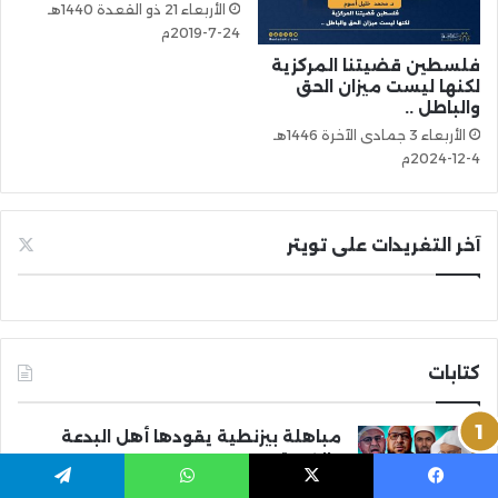
الأربعاء 21 ذو القعدة 1440هـ
24-7-2019م
فلسطين قضيتنا المركزية
لكنها ليست ميزان الحق
والباطل ..
الأربعاء 3 جمادى الآخرة 1446هـ
4-12-2024م
آخر التغريدات على تويتر
كتابات
مباهلة بيزنطية يقودها أهل البدعة
والفرقة
منذ 6 أيام