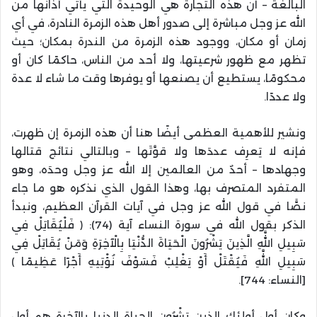
البالغة – أن هذه التجارة هي الوحيدة التي يأتي أذانها من
الله عز وجل مباشرة إلى صدور أهل هذه الزمرة النادرة، في أي
زمان أو مكان، ووجود هذه الزمرة من الندرة بمكان؛ حيث
تظهر مع ظهور شرعيتها، ولا أحد من الناس، حاكمًا كان أو
محكومًا، يستطيع أن يصنعها أو يوفرها وقت ما شاء لا عدة
ولا عددًا.
ونشير للأهمية العظمى أيضًا هنا أن هذه الزمرة إن ظهرت،
فإنه لا يَعرِف عددَها ولا قوَّتَها – وبالتالي نتائج قتالها
وجهادها – أحدٌ من العالمين إلا الله عز وجل وحدَه، وهو
المتفرد المتصرف بها، وهذا القول الذي نذكره هو ما جاء
نصًّا في قول الله عز وجل في آيات القرآن العظيم، ونبدأ
الذكر بقول الله في سورة النساء آية (74): ﴿ فَلْيُقَاتِلْ فِي
سَبِيلِ اللَّهِ الَّذِينَ يَشْرُونَ الْحَيَاةَ الدُّنْيَا بِالْآخِرَةِ وَمَنْ يُقَاتِلْ فِي
سَبِيلِ اللَّهِ فَيُقْتَلْ أَوْ يَغْلِبْ فَسَوْفَ نُؤْتِيهِ أَجْرًا عَظِيمًا ﴾
[النساء: 744].
وكان أول أولئك الذين يَشْرُون الحياة الدنيا بالآخرة هم أول