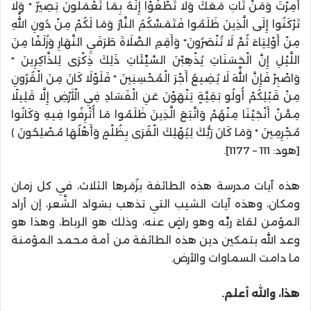
أُمِرْتَ وَمَنْ تَابَ مَعَكَ وَلَا تَطْغَوْا إِنَّهُ بِمَا تَعْمَلُونَ بَصِيرٌ * وَلَا
تَرْكَنُوا إِلَى الَّذِينَ ظَلَمُوا فَتَمَسَّكُمُ النَّارُ وَمَا لَكُمْ مِنْ دُونِ اللَّهِ
مِنْ أَوْلِيَاءَ ثُمَّ لَا تُنْصَرُونَ* وَأَقِمِ الصَّلَاةَ طَرَفَيِ النَّهَارِ وَزُلَفًا مِنَ
اللَّيْلِ إِنَّ الْحَسَنَاتِ يُذْهِبْنَ السَّيِّئَاتِ ذَلِكَ ذِكْرَى لِلذَّاكِرِينَ *
وَاصْبِرْ فَإِنَّ اللَّهَ لَا يُضِيعُ أَجْرَ الْمُحْسِنِينَ * فَلَوْلَا كَانَ مِنَ الْقُرُونِ
مِنْ قَبْلِكُمْ أُولُو بَقِيَّةٍ يَنْهَوْنَ عَنِ الْفَسَادِ فِي الْأَرْضِ إِلَّا قَلِيلًا
مِمَّنْ أَنْجَيْنَا مِنْهُمْ وَاتَّبَعَ الَّذِينَ ظَلَمُوا مَا أُتْرِفُوا فِيهِ وَكَانُوا
مُجْرِمِينَ * وَمَا كَانَ رَبُّكَ لِيُهْلِكَ الْقُرَى بِظُلْمٍ وَأَهْلُهَا مُصْلِحُونَ ﴾
[هود: 111 – 1177].
هذه آيات مدرسة هذه الطائفة بزُمَرها الثلاث، في كل زمان
ومكان، وهذه آيات الشيب التي تذهب بسَواد الشَّعر، إن أراد
المؤمن لقاءَ ربِّه وهو راضٍ عنه، وذلك هو الرباط، وهذا هو
وعد الله بتمكين دين هذه الطائفة من أمة محمد المؤمنة
ما دامت السماوات والأرض.
هذا، والله أعلم.