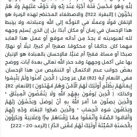
لِلَّهِ وَهُوَ مُحْسِنٌ فَلَهُ أَجْرُهُ عِنْدَ رَبِّهِ وَلَا خَوْفٌ عَلَيْهِمْ وَلَا هُمْ
يَحْزَنُونَ ﴾ [البقرة: 1122]، والاصطفاء المختصَر لهذه الزمرة هو
الإتقان قولًا وعملًا في التوجُّه إلى الله وعبادته، ولا يرتبط
هذا الإحسان في زمان أو مكان أبدًا، بل إن الذي يُسلِم وجهه
لله لعبوديته لا يجدُ مِن أدائه موقع أو عمل هذا العابد
مهما كان، حاكمًا أو محكومًا، صغيرًا أم كبيرًا، ليلًا أو نهارًا،
صبحًا أو مساءً، فقيرًا أم غنيًّا، فالإحسان بالعبادة هو الإتيان
بها على أكمل وجهها، وقد حذر الله تعالى بعدة آيات، ووضح
بعضَ جوانب عدم الاكتمال أو التنقيص من هذا الإحسان،
ففي الأنعام آية (82) قال عز وجل: ﴿ الَّذِينَ آمَنُوا وَلَمْ يَلْبِسُوا
إِيمَانَهُمْ بِظُلْمٍ أُولَئِكَ لَهُمُ الْأَمْنُ وَهُمْ مُهْتَدُونَ ﴾ [الأنعام: 82]،
وكذلك: ﴿ الَّذِينَ يُوفُونَ بِعَهْدِ اللَّهِ وَلَا يَنْقُضُونَ الْمِيثَاقَ *
وَالَّذِينَ يَصِلُونَ مَا أَمَرَ اللَّهُ بِهِ أَنْ يُوصَلَ وَيَخْشَوْنَ رَبَّهُمْ
وَيَخَافُونَ سُوءَ الْحِسَابِ * وَالَّذِينَ صَبَرُوا ابْتِغَاءَ وَجْهِ رَبِّهِمْ
وَأَقَامُوا الصَّلَاةَ وَأَنْفَقُوا مِمَّا رَزَقْنَاهُمْ سِرًّا وَعَلَانِيَةً وَيَدْرَؤُونَ
بِالْحَسَنَةِ السَّيِّئَةَ أُولَئِكَ لَهُمْ عُقْبَى الدَّارِ ﴾ [الرعد: 20 – 222].