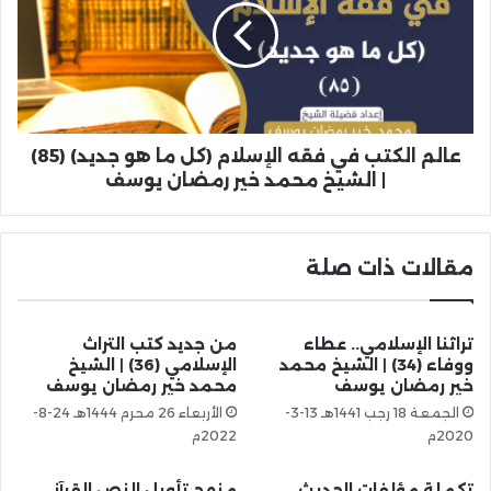
عالم الكتب في فقه الإسلام (كل ما هو جديد) (85)
| الشيخ محمد خير رمضان يوسف
مقالات ذات صلة
تراثنا الإسلامي.. عطاء
من جديد كتب التراث
ووفاء (34) | الشيخ محمد
الإسلامي (36) | الشيخ
خير رمضان يوسف
محمد خير رمضان يوسف
الجمعة 18 رجب 1441هـ 13-3-
الأربعاء 26 محرم 1444هـ 24-8-
2020م
2022م
تكملة مؤلفات الحديث
منهج تأويل النص القرآني