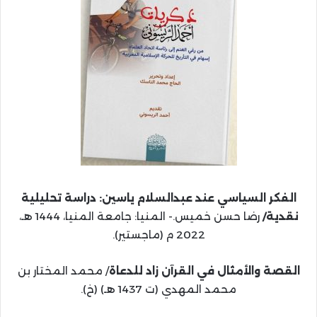
الفكر السياسي عند عبدالسلام ياسين: دراسة تحليلية
نقدية/
رضا حسن خميس.- المنيا: جامعة المنيا، 1444 هـ،
2022 م (ماجستير).
القصة والأمثال في القرآن زاد للدعاة
/ محمد المختار بن
محمد المهدي (ت 1437 هـ) (خ).