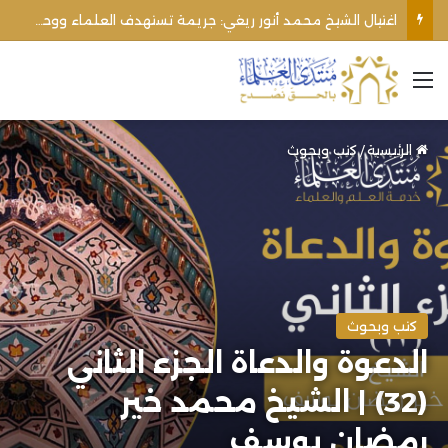
الأوقاف الفلسطينية تنفي صحة تعميم يمنع رفع الأذان عبر السماعات الخارجية للمساجد القريبة من المستوطنات
القائمة
الرئيسية
/
كتب وبحوث
كتب وبحوث
الدعوة والدعاة الجزء الثاني
(32) | الشيخ محمد خير
رمضان يوسف