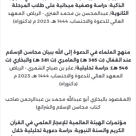
الذكية: دراسة وصفية ميدانية
على طلاب المرحلة
الثانوية
/ عبدالمحسن بن محمد العنزي.- الرياض: المعهد
العالي للدعوة والاحتساب، 1444 هـ، 2023 م (دكتوراه).
منهج العلماء في الدعوة إلى الله ببيان محاسن الإسلام
عند القفال (ت 365 هـ) والعامري (ت 381 هـ) والبخاري (ت
546 هـ): دراسة تحليلية
/ عابر بن صياح الشمري.- الرياض:
المعهد العالي للدعوة والاحتساب، 1444 هـ، 2023 م
(دكتوراه).
(المقصود بالبخاري أبو عبدالله محمد بن عبدالرحمن صاحب
كتاب: محاسن الإسلام والشرائع)
مؤتمرات الهيئة العالمية للإعجاز العلمي في القرآن
الكريم والسنة النبوية: دراسة دعوية تحليلية خلال