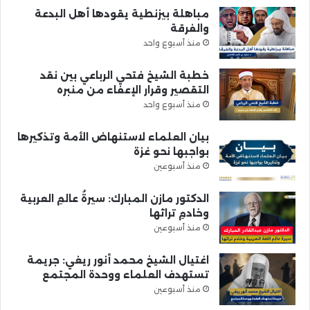
مباهلة بيزنطية يقودها أهل البدعة
والفرقة
منذ أسبوع واحد
خطبة الشيخ فتحي الرباعي بين نقد
التقصير وقرار الإعفاء من منبره
منذ أسبوع واحد
بيان العلماء لاستنهاض الأمة وتذكيرها
بواجبها نحو غزة
منذ أسبوعين
الدكتور مازن المبارك: سيرةُ عالمِ العربية
وخادمِ تراثها
منذ أسبوعين
اغتيال الشيخ محمد أنور ريغي: جريمة
تستهدف العلماء ووحدة المجتمع
منذ أسبوعين