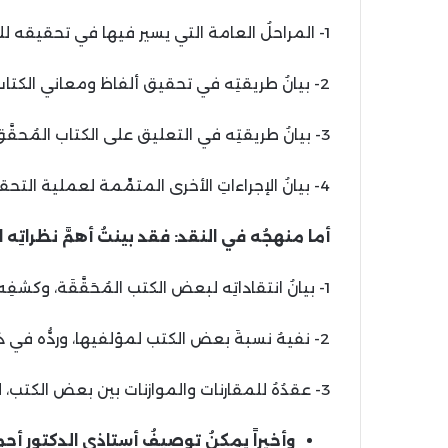
1- المراحلُ العامة التي يسير فيها في تحقيقه للمخطوطات.
2- بيانُ طريقتِه في تحقيق ألفاظ ومعاني الكتاب المُحَقَّق.
3- بيانُ طريقتِه في التعليق على الكتاب المُحقَّق.
4- بيانُ الإجراءاتِ الأخرى المتمِّمة لعملية التحقيق.
أما منهجُه في النقد: فقد بينتُ أهمَّ نظراتِه
1- بيانُ انتقاداتِه لبعض الكتب المُحَقَّقَة، وكشفِه عن الكثير من الأخطاء التي وقعَ فيها المحققون.
2- نفيهُ نسبةَ بعض الكتب لمؤلفيها، وردُّه في ذلك على بعض المحققين.
3- عقدُهُ للمقارنات والموازنات بين بعض الكتب، لبيان أوجه الشبه والاختلاف فيما بينها.
وأخيراً يمكنُ توصيفُ أستاذي الدكتور أح