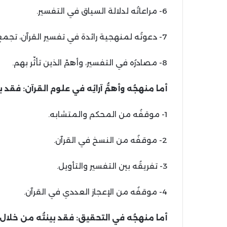
6- مراعاتُه لدلالة السياق في التفسير.
7- دعوتُه لمنهجية رائدة في تفسير القرآن، تجمع المسلمين ولا تفرّقهم.
8- مصادرُه في التفسير، وأهمّ الذين تأثّر بهم.
أما منهجُه وأهمُّ آرائِه في علوم القرآن: فق
1- موقفُه من المحكم والمتشابه.
2- موقفُه من النسخ في القرآن.
3- تفريقُه بين التفسير والتأويل.
4- موقفُه من الإعجاز العددي في القرآن.
أما منهجُه في التحقيق: فقد بينتُه من خلال ا