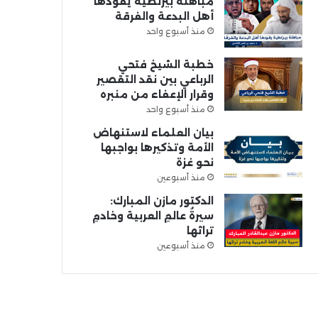
مباهلة بيزنطية يقودها
أهل البدعة والفرقة
منذ أسبوع واحد
خطبة الشيخ فتحي
الرباعي بين نقد التقصير
وقرار الإعفاء من منبره
منذ أسبوع واحد
بيان العلماء لاستنهاض
الأمة وتذكيرها بواجبها
نحو غزة
منذ أسبوعين
الدكتور مازن المبارك:
سيرةُ عالمِ العربية وخادمِ
تراثها
منذ أسبوعين