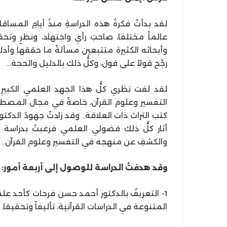
لقد بدأتْ فكرةُ هذه الدراسةِ منذُ أيامِ المسا
عالماً مختلفا، صاحبَ رأي واجتهاد، ونظرٍ وت
وأبحاثه الكثيرة متتبعين مسألةً ما حققها وأدلى 
رجّح قولاً على قول، وكلُّ ذلك بالدليل والحجة…
لقد لفت نظري كلُّ هذا الجهد العلمي الكبيرِ 
التفسير وعلوم القرآن، خاصةً في مجال المصطلح
كتب التراث ذات العلاقة.. وقد زادتْ جهودُ الدكت
أثار كلُّ ذلك فضولي العلمي فرغبتُ بدراسة 
والكشفِ عن منهجه في التفسير وعلوم القرآن.. ف
وقد هدفتْ الدراسة للوصول إلى أربعة أمور:
1- التعريفُ بالدكتور أحمد حسن فرحات كأحد علم
المتنوعة في الدراسات القرآنية، تأليفاً وتحقيقا.