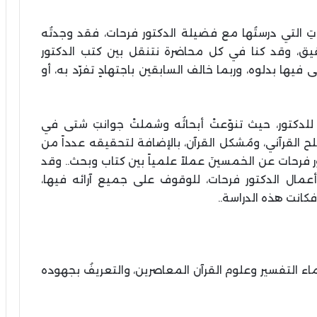
قاتِ التي درستُها مع فضيلة الدكتور فرحات، فقد وجدتُه
حقيق، وقد كنا في كل محاضرة نتنقل بين كتب الدكتور
فيها بدلوه، وربما خالف السابقين باجتهادٍ تفرّد به، أو
للدكتور، حيث تنوّعتْ أبحاثُه وشملتْ جوانبَ شتى في
 القرآني، ومُشكل القرآن، بالإضافة لتحقيقه عدداً من
ور فرحات عن الخمسينَ عملاً علمياً بين كتاب وبحث.. وقد
أعمال الدكتور فرحات، للوقوف على جميع آرائه فيها،
كانت هذه الدراسة..
اء التفسير وعلوم القرآن المعاصرين، والتعريفُ بجهوده