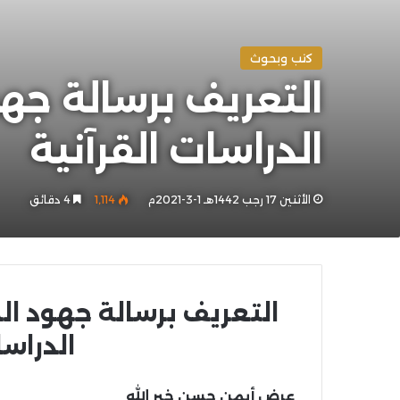
كتب وبحوث
التعريف برسالة جه
الدراسات القرآنية
الأثنين 17 رجب 1442هـ 1-3-2021م
1٬114
4 دقائق
التعريف برسالة جهود ا
الدراسا
عرض أيمن حسن خير الله