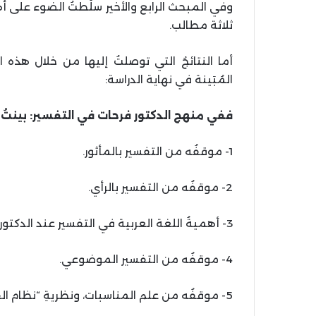
وفي المبحث الرابع والأخير سلّطتُ الضوء على أه
ثلاثة مطالب.
أما النتائجُ التي توصلتُ إليها من خلال هذه ا
المُبَينة في نهاية الدراسة:
ففي منهج الدكتور فرحات في التفسير: بينتُ م
1- موقفُه من التفسير بالمأثور.
2- موقفُه من التفسير بالرأي.
3- أهميةُ اللغة العربية في التفسير عند الدكتور فرحات.
4- موقفُه من التفسير الموضوعي.
5- موقفُه من علم المناسبات، ونظريةِ “نظام القرآن” للفراهي.