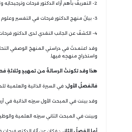
2- التعريفُ بأهم آراء الدكتور فرحات وترجيحاتِه واختياراته في التفسير، وعلوم القرآن.
3- بيانُ منهج الدكتور فرحات في التفسير وعلوم القرآن، ومنهجِه في تحقيق المخطوطات.
4- الكشفُ عن الجانب النقدي لدى الدكتور فرحات، من خلال دراساته النقدية لكتب التراث.
وقد اعتمدتُ في دراستي المنهجَ الوصفي التحلي
واستخراجِ منهجِه فيها.
هذا وقد تكونتْ الرسالةُ من تمهيدٍ وثلاثةِ ف
فالفصلُ الأول:
في السيرة الذاتية والعلمية للد
وقد بينت في المبحث الأول سيرته الذاتية في أر
وبينت في المبحث الثاني سيرته العلمية والو
أما الفصلُ الثاني:
فكان عن آثار الدكتور فرحات في