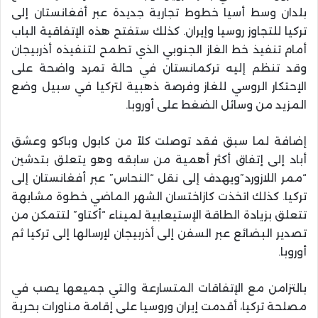
بلدان وسط أسيا خطوط تجارية جديدة عبر أفغانستان إلى
تركيا للتجاوز روسيا وإيران. كذلك ستفتح هذه الإتفاقية الباب
أمام تنفيذ خط الغاز الجنوبي الذي تطمح لتنفيذه أذربيجان
وقد تنظم إليه تركمانستان في حالة تمرد واضحة على
الإحتكار الروسي للغاز وفرصة ذهبية لتركيا في سبيل وضع
المزيد من وسائل الضغط على أوروبا.
إضافة لما سبق فقد توصلت كلاً من كابول وباكو وعشق
أباد إلى إتفاق أكثر أهمية من سابقه وهو يتعلق بتدشين
“ممر اللازورد”ويهدف إلى نقل “النحاس” عبر أفغانستان إلى
تركيا. كذلك اتخذت كازاختسان الشهر الماضي خطوة مشابهة
تتعلق بزيادة الطاقة الإستيعابية لميناء “أكتاو” لتتمكن من
تصدير البضائع عبر السفن إلى أذربيجان لإرسالها إلى تركيا ثم
أوروبا.
بالتزامن مع الإتفاقات المتسارعة والتي جميعها يصب في
مصلحة تركيا، أقدمت إيران وروسيا على إقامة مناورات بحرية