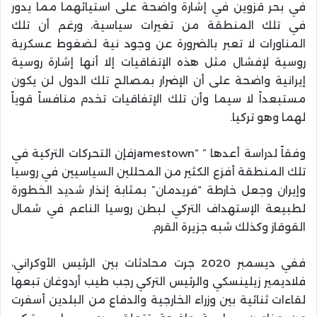
في بحر قزوين في إشارة واضحة على استيائهما مما يدور
في تلك المنطقة من تغيرات سياسية، ورغم أن تلك
المناورات لا تعبر بالضرورة عن وجود نية لضغوط عسكرية
روسية لإفشال مثل هذه الإتفاقيات إلا أنها إشارة روسية
إيرانية واضحة على أن الإضرار بمصالح تلك الدول لن يكون
مستبعداً لا سيما وأن تلك الإتفاقيات تخدم منافساً قوياً
لهما وهو تركيا.
وفقاً لدراسة أعدها ” “jamestownفإن التحركات التركية في
تلك المنطقة أفزع الكثير من المحللين السياسيين في روسيا
وإيران وجعل خارطة “فريدمان” بمثابة إنذار شديد الخطورة
لطبيعة الإستهداف التركي لبطن روسيا الناعم في شمال
القوقاز وكذلك شبه جزيرة القرم.
ففي ديسمبر 2020 جرت محادثات بين الرئيس الأوكراني،
فلاديمير زيلينسكي والرئيس التركي رجب طيب أردوغان تبعها
لقاءات ثنائية بين وزراء الخارجية والدفاع من البلدين أسفرت