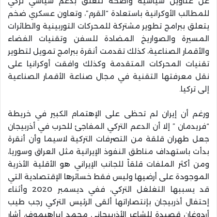
عن عناوين سياسية واضحة تتعلق بدعم سياسي تركي
للمطالب الأوكرانية باستعادة “القرم”، وتعاون عسكري ضخم
يتعلق ببرامج تطوير مشتركة للمحركات التوربينية والطائرات
المسيرة والصواريخ المضادة للسفن وتقنيات الفضاء
والأقمار الصناعية، كذلك تقدمت أنقرة ببرامج تمويل لتطوير
تقنيات المحركات المتقدمة وكذلك وافقت أوكرانيا على
نقل معرفتها التقنية في مجال صناعة الأقمار الصناعية
إلى تركيا.
ورغم أن إيران لم تحظى على الإهتمام الكبير في خريطة
“فريدمان ” إلا أن الدعم التركي المفاجئ للحرب في أذربيجان
جعل طهران قلقة من التصرفات التركية لاسيما وأن أنقرة
بدأت باستهداف مناطق النفوذ الإيرانية مثل العراق وسوريا،
ومن أكثر الملفات قلقاً للجانب الإيراني هو الأقلية الأذرية
الموجودة على أرضيها وليس فقط خسائرها الإقتصادية التي
قد يسببها التغلغل التركي، ففي ديسمبر 2020 وأثناء
إحتفال أذربيجان بإنتصاراتها ألقى الرئيس التركي رجب طيب
أردوغان قصيدة للشاعر الأذربيجاني محمد إبراهيموف، أشار