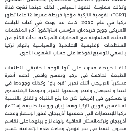
وكذلك ممارسة النفوذ السياسي. لذلك حينما نشرت قناة
(TGRT) القومية التركية مؤخراً خريطة عمرها 12 عاماً تظهر
تركيا في عام 2050، كانت قد وردت في كتاب للباحث
الأمريكي جورج فريدمان، مؤسس (ستراتفور) أكبر المنظمات
البحثية المتعاونة مع المخابرات الأمريكية، بدأت الكثير من
المنظمات الإقليمية الإعلامية والسياسية باتهام تركيا
بالسعي لتوسيع نفوذها على حساب الشعوب الأخرى.
تلك الخريطة فسرت على أنها الوجه الحقيقي لتطلعات
الطبقة الحاكمة في تركيا وتفسير واقعي لدعم أنقرة
عسكرياً لأذربيجان أثناء تحرير “قره باغ” وكذلك وجودها في
ليبيا والصومال وقطر وسعيها لتعزيز وجودها الإقتصادي
والعسكري في إفريقيا لكن ما يثير الانتباه والقلق بالنسبة
لمنافسين قويين لتركيا وهما إيران وروسيا، طبيعة إستثمار
تركيا للإنتصارات التي حققتها أذربيجان، ففور الإنتصار وقعت
أذربيجان وتركمانستان اتفاقية لإنهاء نزاع بينهما على تقاسم
مخزون النفط في بحر قزوين، وجاءت هذه الإتفاقية لتمنح