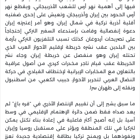
فيها إلى أهمية نهر أرس للشعب الأذربيجاني، ويقطع نهر
أرس الحدود بين إيران وأذربيجان، وتعيش على إحدى ضفتيه
أقلية أذرية تركية في شمال إيران، وهو أمر إعتبرته إيران
دعوة إنفصالية وقامت بإستدعاء السفير التركي إحتجاجاً
على تصريحات أردوغان. كذلك تسبب التلفزيون التركي بأزمة
بين البلدين عقب نشره خريطة لإقليم الأحواز العرب الذي
تحتله إيران وهو منفصل عن خريطة إيران، وجاء نشر
الخريطة عقب قيام تاجر مخدرات كردي من أصول عراقية
بالتعاون مع المخابرات الإيرانية لإختطاف القيادي في حركة
النضال العربي لتحرير الأحواز، حبيب الكعبي، من اسطنبول
ونقله إلى طهران سرا.
ما سبق يشير إلى أن تقييم الإنتصار الأذري في “قره باغ” لم
يعد صداه فقط ضمن دائرة الإهتمام الإقليمي في وسط
أسيا، بل إنه أصبح أكثر فاعلية في إعادة بناء تكتل يمكن
لتركيا في تلك المنطقة ويؤثر على مستقبل روسيا وإيران
ونفوذهما بل ويمنح تركيا بطاقة إقتصادية جديدة تعزز