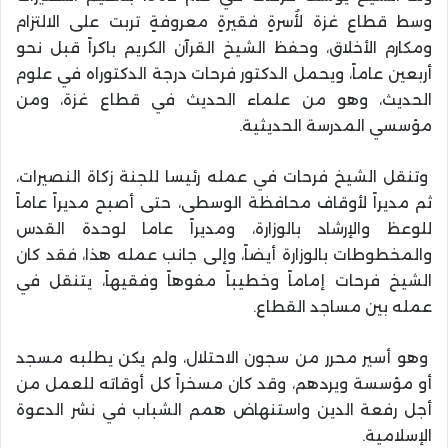
وسط قطاع غزة لأُسرةٍ فقيرةٍ معروفةٍ تربت على الالتزام
ومكارم الأخلاق، وحفظ الشيخ القرآن الكريم باكراً قبل نحو
أربعين عاماً، ويحمل الدكتور فرحات درجة الدكتوراه في علوم
الحديث، وهو من علماء الحديث في قطاع غزة، ومن
مؤسسي المدرسة الحديثية.
وتنقل الشيخ فرحات في عمله رئيسا للجنة زكاة النصيرات،
ثم مديراً لأوقاف محافظة الوسطى، حتى أصبح مديراً عاماً
للوعظ والإرشاد بالوزارة، ومديراً عاما لوحدة القدس
والمخطوطات بالوزارة أيضاً، وإلى جانب عمله هذا، فقد كان
الشيخ فرحات إماماً وخطيباً مفوهاً وفقيهاً، يتنقل في
عمله بين مساجد القطاع.
وهو أسير محرر من سجون الاحتلال، ولم يكن يطلبه مسجد
أو مؤسسة ويردهم، وقد كان مسخراً كل أوقاته للعمل من
أجل رفعة الدين واستنهاض همم الشباب في نشر الدعوة
الإسلامية.