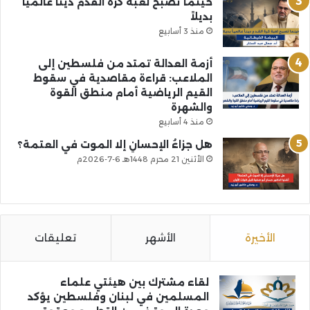
حينما تصبح لعبة كرة القدم ديناً عالمياً
بديلاً
منذ 3 أسابيع
أزمة العدالة تمتد من فلسطين إلى
الملاعب: قراءة مقاصدية في سقوط
القيم الرياضية أمام منطق القوة
والشهرة
منذ 4 أسابيع
هل جزاءُ الإحسانِ إلا الموت في العتمة؟
الأثنين 21 محرم 1448هـ 6-7-2026م
الأخيرة
الأشهر
تعليقات
لقاء مشترك بين هيئتي علماء
المسلمين في لبنان وفلسطين يؤكد