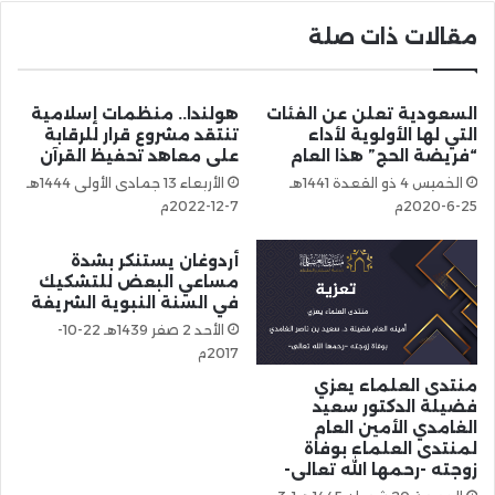
مقالات ذات صلة
السعودية تعلن عن الفئات
هولندا.. منظمات إسلامية
التي لها الأولوية لأداء
تنتقد مشروع قرار للرقابة
“فريضة الحج” هذا العام
على معاهد تحفيظ القرآن
الخميس 4 ذو القعدة 1441هـ
الأربعاء 13 جمادى الأولى 1444هـ
25-6-2020م
7-12-2022م
أردوغان يستنكر بشدة
مساعي البعض للتشكيك
في السنة النبوية الشريفة
الأحد 2 صفر 1439هـ 22-10-
2017م
منتدى العلماء يعزي
فضيلة الدكتور سعيد
الغامدي الأمين العام
لمنتدى العلماء بوفاة
زوجته -رحمها الله تعالى-