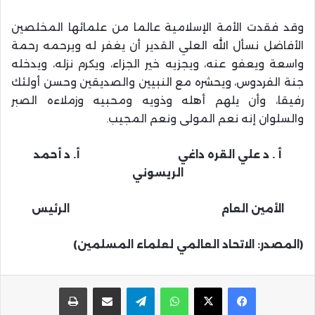
وقد فقدت الأمة الإسلامية عالما من علمائها المخلصين
الأفاضل نسأل الله العلي القدير أن يغفر له ويرحمه رحمة
واسعة ويعفو عنه، ويجزيه خير الجزاء، ويكرم نزله، ويدخله
جنة الفردوس، ويحشره مع النبيين والصديقين وحسن أولئك
رفيقا، وأن يلهم أهله وذويه ومحبيه وزملاءه الصبر
والسلوان إنه نعم المولى ونعم المجيب.
أ . د علي القره داغي أ. د أحمد
الريسوني
الأمين العام الرئيس
(المصدر: الاتحاد العالمي لعلماء المسلمين)
واتساب
تيلقرام
مشاركة عبر البريد
طباعة