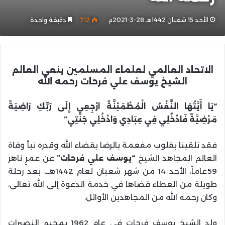
الأحد 15 شعبان 1442هـ 28-3-2021م
712
دقيقة واحدة
الاتحاد العالمي لعلماء المسلمين ينعي العالم
الشيخ يوسف علي فرحات رحمه الله
“يَا أَيَّتُهَا النَّفْسُ الْمُطْمَئِنَّةُ ارْجِعِي إِلَى رَبِّكِ رَاضِيَةً
مَرْضِيَّةً فَادْخُلِي فِي عِبَادِي وَادْخُلِي جَنَّتِي”
فقد تلقينا بقلوب مفعمة بالرضا بقضاء الله وقدره نبأ وفاة
العالم المجاهد الشيخ
“يوسف علي فرحات”
عن عمرٍ ناهر
59عاماً، الأحد 14 من شهر شعبان لعام 1442هــ، بعد رحلة
طويلة من العطاء قضاها في خدمة الدعوة إلى الله تعالى،
وكان رحمه الله من المجاهدين الأوائل.
ولد الشيخ يوسف فرحات في عام 1962 بمخيم النصيرات