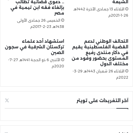
الشيعة
.. دعوى قضائية تطالب
بإلغاء فقه ابن تيمية في
الثلاثاء 13 جمادى الآخرة 1442هـ
مصر
26-1-2021م
الخميس 26 جمادى الأولى
1438هـ 23-2-2017م
التحالف الوطني لدعم
استشهاد أحد علماء
القضية الفلسطينية يقيم
تركستان الشرقية في سجون
في دكار منتدى رفيع
الصين
المستوى بحضور وفود من
الأثنين 6 ذو الحجة 1441هـ 27-7-
مختلف الدول
2020م
الثلاثاء 26 شعبان 1443هـ 29-3-
2022م
آخر التغريدات على تويتر