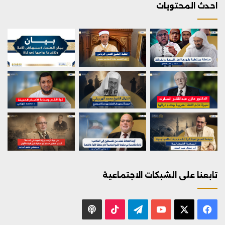
احدث المحتويات
تابعنا على الشبكات الاجتماعية
X
فيسبوك
يوتيوب
تيلقرام
‫TikTok
بودكاست