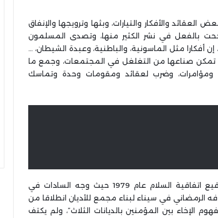
ض العقائد والأفكار والتيارات، وبثها وترويجها والإنفاق
نجحت بالفعل في نشر الكثير منها، وتصدى المسلمون
أفكارا مثل الماسونية، والباطنية، وعبدة الشيطان، …
تي تمكن صناعها من التغلغل في المجتمعات، وجمع ما
ومؤامرات، وضرب لعقائد ومقومات وحدة وتماسك
الإرهاصات الأولى لمسخ الأديان ظهر عقب توقيع اتفاقية السلام عام 1979 حيث وجه السادات في
اء من مقر اعتكافه الرمضاني في سيناء لبناء مجمع للأديان انطلاقا من
وم الإخاء بين المؤمنين بالديانات الثلاث”، ولم يكتف