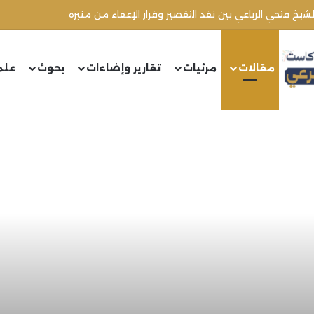
الشيخ محمد أنور ريغي: جريمة تستهدف العلماء ووحدة المجتمع
مقالات
مرئيات
تقارير وإضاءات
بحوث
علم