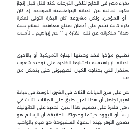
سفراء مصر في الخارج لتلقي التبرعات لكنه قتل قبل إنجاز
كرة الحالية عن الديانة الإبراهيمية الموحدة، إذ كان
و المؤمن، ولكن مشروعه كان البذرة الأولى لفكرة
لفكرة كانت تخيم على أذهان صناع معاهدة السلام حيث
دة” مذكراته عن تلك الفترة بـ “” دم إبراهيم .. تأملات
يع مؤخرا فقد وجدتها الإدارة الأمريكية أو بالأحرى
ديانة الإبراهيمية باعتبارها القادرة على توحيد شعوب
ستقرار الذي يحتاجه الكيان الصهيوني حتى يتمكن من
ب.
يص على مزج الديانات الثلاث في الشرق الأوسط في ديانة
راهيم تجاهل أن هذا الأمر ينطبق على الديانات الثلاث في
هي قادرة على تعميم هذا الدين الجديد على الكاثوليك
رنسا أو اليهود حيثما وجدوا؟!!، الحقيقة أن الإسلام هو
صدي الأزهر لهذه الدعوة المشبوهة هو قيام بالواجب،