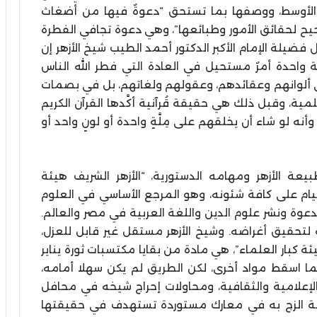
 الأوسط، ووصفها بما تستحق “دعوةٌ فيها من أضغاث
حيح لحقائق الأمور وطبائعها”، وهي دعوة تجافي الفطرة
ل فضيلة الإمام الأكبر الدكتور أحمد الطيب شيخ الأزهر إن
ية واحدة أمرٌ مستحيل في العادة التي فطر الله الناس
ًا، في ألوانهم وعقائدهم، وعقولهم ولغاتهم، بل في بصمات
لمية، وقبل ذلك هي حقيقة قُرآنية أكَّدها القرآن الكريم
وأنه لو شاء أن يخلقهم على مِلَّةٍ واحدة أو لونٍ واحد أو
عة الأزهر ومهامه الدستورية، “الأزهر الشريف هيئة
ام على كافة شئونه، وهو المرجع الأساسي في العلوم
دعوة ونشر علوم الدين واللغة العربية في مصر والعالم.
فية لتحقيق أغراضه. وشيخ الأزهر مستقل غير قابل للعزل،
ة كبار العلماء”، هي مادة من بقايا مكتسبات ثورة يناير
ما اسقط مواد أخرى، لكن الطريق لم يكن سهلا أمامه،
 الإعلامية والثقافية، ومحاولات إحراج شيخه في محافل
اولة الزج به في معارك مستوردة تستهدف في حقيقتها