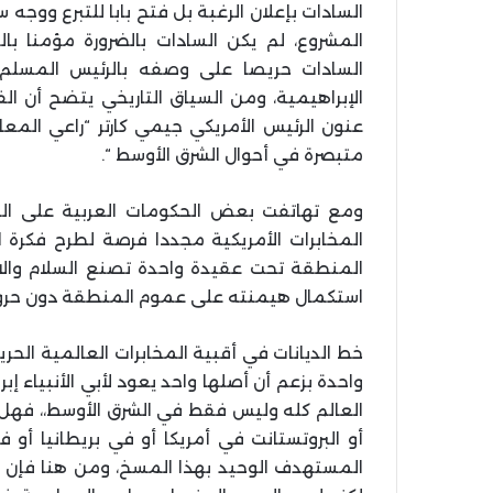
السادات بإعلان الرغبة بل فتح بابا للتبرع ووجه 
المشروع، لم يكن السادات بالضرورة مؤمنا بالف
السادات حريصا على وصفه بالرئيس المسلم أ
الإبراهيمية، ومن السياق التاريخي يتضح أن ا
عنون الرئيس الأمريكي جيمي كارتر “راعي المعاه
متبصرة في أحوال الشرق الأوسط “.
ومع تهاتفت بعض الحكومات العربية على التطب
المخابرات الأمريكية مجددا فرصة لطرح فكرة ال
المنطقة تحت عقيدة واحدة تصنع السلام والا
استكمال هيمنته على عموم المنطقة دون حرو
خط الديانات في أقبية المخابرات العالمية الحر
واحدة بزعم أن أصلها واحد يعود لأبي الأنبياء إب
العالم كله وليس فقط في الشرق الأوسط،، فهل 
أو البروتستانت في أمريكا أو في بريطانيا أو ف
المستهدف الوحيد بهذا المسخ، ومن هنا فإن ت