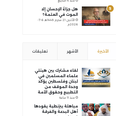
منذ 4 أسابيع
هل جزاءُ الإحسانِ إلا
الموت في العتمة؟
الأثنين 21 محرم 1448هـ 6-7-
2026م
الأخيرة
الأشهر
تعليقات
لقاء مشترك بين هيئتي
علماء المسلمين في
لبنان وفلسطين يؤكد
وحدة الموقف من
التطبيع وحقوق الأمة
منذ 11 ساعة
مباهلة بيزنطية يقودها
أهل البدعة والفرقة