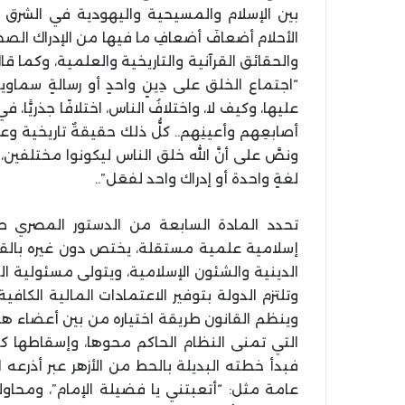
بين الإسلام والمسيحية واليهودية في الشرق
الأحلام أضعافَ أضعافِ ما فيها من الإدراك الص
والحقائق القرآنية والتاريخية والعلمية، وكما قا
“اجتماع الخلق على دِينٍ واحدٍ أو رسالةٍ سماو
عليها، وكيف لا، واختلافُ الناس، اختلافًا جذريّ
أصابعِهم وأعينِهم.. كلُّ ذلك حقيقةٌ تاريخية وع
ونصَّ على أنَّ الله خلق الناس ليكونوا مختلفين، 
لغةٍ واحدة أو إدراك واحد لفعَل”..
تحدد المادة السابعة من الدستور المصري طبي
إسلامية علمية مستقلة، يختص دون غيره بالقي
الدينية والشئون الإسلامية، ويتولى مسئولية ال
وتلتزم الدولة بتوفير الاعتمادات المالية الكا
وينظم القانون طريقة اختياره من بين أعضاء هيئ
التي تمنى النظام الحاكم محوها، وإسقاطها ك
فبدأ خطته البديلة بالحط من الأزهر عبر أذرعه
عامة مثل: “أتعبتني يا فضيلة الإمام”، ومح