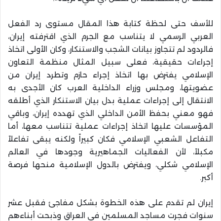
للأسف حتى لحظة كتابة هذا المقال مستوى رد الفعل
العربي الرسمي لا يتناسب مع الجرم الذي اقترفته إيران،
فالردود لم تتجاوز بيانات الشجب والاستنكار، وكان الأولى اتخاذ
إجراءات حقيقية، فعلى سبيل المثال منظمة التعاون
الإسلامي يفترض بها اتخاذ إجراء حازم وتطرد إيران من
عضويتها، ومجلس وزراء الداخلية العرب كان الأجدى به
الانتقال إلى إجراءات عملية بدل بيان الاستنكار الذي أطلقه
فهو معني بحفظ الأمن الداخلي الذي تهدده إيران، وباقي
المؤسسات عليها اتخاذ إجراءات عملية تتناسب معها، أما
التفاعل الشعبي الإسلامي فكان كبيراً ولكنه يبقى تفاعلاً
مكبلاً، لأن الفعاليات الجماهيرية وجودها في العالم
الإسلامي شكلي، ويفترض بالدول الإسلامية منحها فرصة
أكبر.
إيران لم تقدم على هذه الخطوة بشكل مفاجئ فقبل عشر
سنوات فجرت مساجد المسلمين في العراق وذبحت أبناءهم