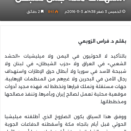
الخميس 3 صفر 1438هـ 3-11-2016م
841
2 دقائق
بقلم د. فراس الزوبعي
بالتأكيد لا الحوثيون في اليمن ولا ميليشيات «الحشد
الشعبي» في العراق ولا «حزب الشيطان» في لبنان ولا
شبيحة الأسد في سوريا ولا أبطال حرق الإطارات واستهداف
رجال الأمن في البحرين ولا غيرهم من المنظمات الإرهابية،
جهات مستقلة وتملك قرارها وتخطط له، فهذه مجرد أدوات
موقعية محلية تعمل لصالح إيران وبأمرها، وتنفذ مصالحها
ومخططاتها.
ووفق هذا السياق يكون الصاروخ الذي أطلقته ميليشيا
الحوثي قبل أيام باتجاه مكة وأسقطته الدفاعات الجوية