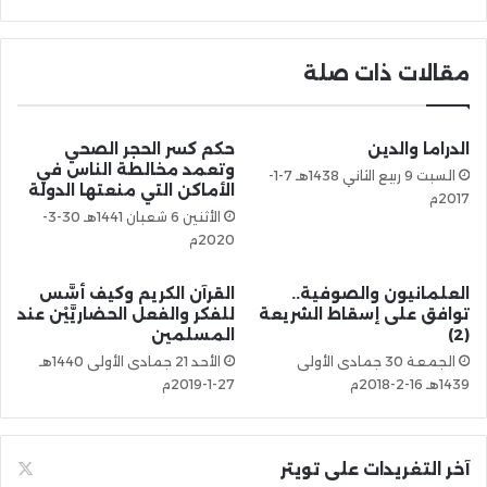
مقالات ذات صلة
الدراما والدين
حكم كسر الحجر الصحي
وتعمد مخالطة الناس في
السبت 9 ربيع الثاني 1438هـ 7-1-
الأماكن التي منعتها الدولة
2017م
الأثنين 6 شعبان 1441هـ 30-3-
2020م
العلمانيون والصوفية..
القرآن الكريم وكيف أسَّس
توافق على إسقاط الشريعة
للفكر والفعل الحضاريَّيْن عند
(2)
المسلمين
الجمعة 30 جمادى الأولى
الأحد 21 جمادى الأولى 1440هـ
1439هـ 16-2-2018م
27-1-2019م
آخر التغريدات على تويتر