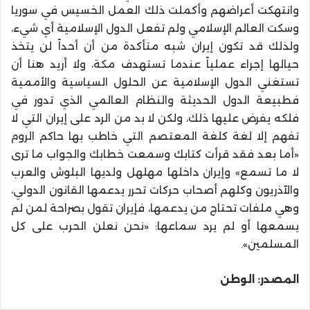
وانتهكت أعراضهم وأكملت ذلك العمل الخسيس في سوريا
وسكت العالم الإسلامي ولم تفعل الدول الإسلامية أي شيء،
ولذلك قد تكون إيران شبه متأكدة من أن أحداً لن يتخذ
حيالها إجراء عملياً عندما تستهدف مكة، ولا أريد هنا أن
تستغني الدول الإسلامية عن الحلول السياسية والأممية
فطبيعة الدول الحديثة والنظام العالمي الذي تدور في
فلكه يفرض عليها ذلك، ولكن لا بد من الرد على إيران التي لا
تفهم إلا لغة كلغة المعتصم التي خاطب بها حاكم الروم
«أما بعد فقد قرأت كتابك وسمعت خطابك والجواب ما ترى
لا ما تسمع» وإيران داخلها مهلهل ولديها البلوش والعرب
والآذريون وكلهم أصحاب حركات تحرر يدعمها القانون الدولي،
وهي ملفات تحتاج من يدعمها، فإيران تقول بصراحة لمن لم
يسمعها أو لم يرد سماعها: «نحن نعلن الحرب على كل
المسلمين».
المصدر: الوطن