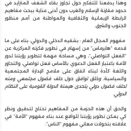
وهذا يدفعنا للتفكير حول تجاوز بقاء الشغف المتزايد في
حدود مقارنة الإسلام والغرب دون أدنى عناية ببحث مفاهيم
الرابطة الإيمانية والثقافية والمواطنة من أمم منظور
الجنوب والشرق.
مفهوم المجال العام : بشقيه الدخلي والدولي، بناء على ما
قدمه “هابرماس” من إسهام في تطوير فكرته المركزية عن
“الفعل التواصلي”، وهي مساحة مهمة لتطوير رؤيتنا لدور
الأمة باعتبار الفعل الدعوي بالأساس فعل تواصلي، والتحاور
واللغة كأدة لبناء اتفاق على ملامح الإدارة المجتمعية
والسياسية،
وخلق توافق حول حلف فضول مجتمعي ومنه
لحلف فضول دولي يتحدى هيمنة الدولة القومية على النظام
الدولي
.
والحق أن هذه الحزمة من المفاهيم تحتاج لتدقيق ونظر
كي يمكن تطوير رؤيتنا للواقع عند بناء مفهوم “الأمة” في
علاقته بتحولات معاني مفهوم “الناس”.