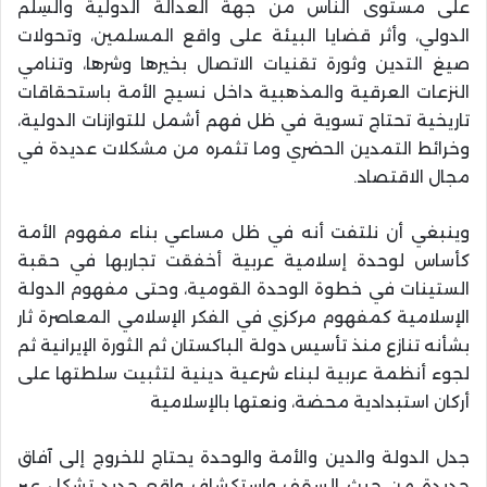
على مستوى الناس من جهة العدالة الدولية والسِلم
الدولي، وأثر قضايا البيئة على واقع المسلمين، وتحولات
صيغ التدين وثورة تقنيات الاتصال بخيرها وشرها، وتنامي
النزعات العرقية والمذهبية داخل نسيج الأمة باستحقاقات
تاريخية تحتاج تسوية في ظل فهم أشمل للتوازنات الدولية،
وخرائط التمدين الحضري وما تثمره من مشكلات عديدة في
مجال الاقتصاد.
وينبغي أن نلتفت أنه في ظل مساعي بناء مفهوم الأمة
كأساس لوحدة إسلامية عربية أخفقت تجاربها في حقبة
الستينات في خطوة الوحدة القومية، وحتى مفهوم الدولة
الإسلامية كمفهوم مركزي في الفكر الإسلامي المعاصرة ثار
بشأنه تنازع منذ تأسيس دولة الباكستان ثم الثورة الإيرانية ثم
لجوء أنظمة عربية لبناء شرعية دينية لتثبيت سلطتها على
أركان استبدادية محضة، ونعتها بالإسلامية
جدل الدولة والدين والأمة والوحدة يحتاج للخروج إلى آفاق
جديدة من حيث السقف واستكشاف واقع جديد تشكل عبر