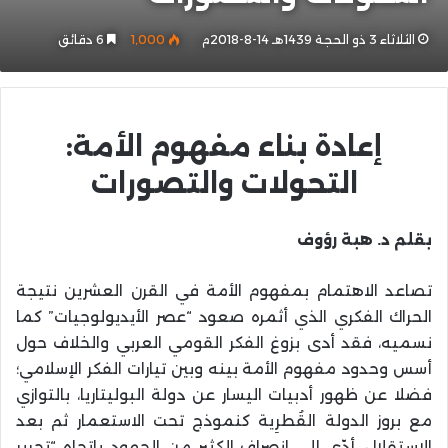
الثلاثاء 3 ذو الحجة 1439هـ 14-8-2018م
1٬000
6 دقائق
إعادة بناء مفهوم الأمة:
التحولات والتصورات
بقلم د. هبة رؤوف
تصاعد الاهتمام بمفهوم الأمة في القرن العشرين نتيجة
الحراك الفكري الذي أثمره صعود “عصر الأيديولوجيات” كما
نسميه، فقد أدى بزوغ الفكر القومي العربي والخلاف حول
أسس وحدود مفهوم الأمة بينه وبين تيارات الفكر الإسلامي؛
فضلا عن ظهور أدبيات اليسار عن دولة البوليتاريا، بالتوازي
مع بروز الدولة القُطرِية كنموذج تحت الاستعمار ثم بعد
الاستقلال، أدّى إلى انصراف الكثير من الجهود باتجاه “تحرير