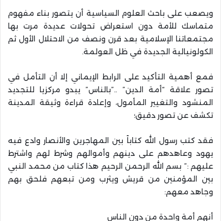
ويصعب على باحث العلوم السياسية أن يتصور بناء مفهوم
متماسك للأمة دون استعراض تحولات عديدة مرت بها
مجتمعاتنا الإسلامية بعد قرن ونصف من الاحتلال الأول ثم
الكولونيالية الجديدة في ظل العولمة.
فمع أهمية التأكيد على الرابط الإيماني إلا أن التأمل في
تصور علاقة “أمة الدين” ..”بالناس” يبدو مركزيا للتجديد
المنشود والتغيير المأمول، وإعادة قراءة وثيقة المدينة
تكشف عن تصور دقيق؛
فقد كتب رسول الله كتاباً بين المهاجرين والأنصار وادع فيه
يهود وعاهدهم على دينهم وأموالهم وشرط لهم واشترط
عليهم :” بسم الله الرحمن الرحيم هذا كتاب من محمد النبي
بين المؤمنين من قريش ويثرب ومن تبعهم فلحق بهم
وجاهد معهم:
أنهم أمة واحدة من دون الناس