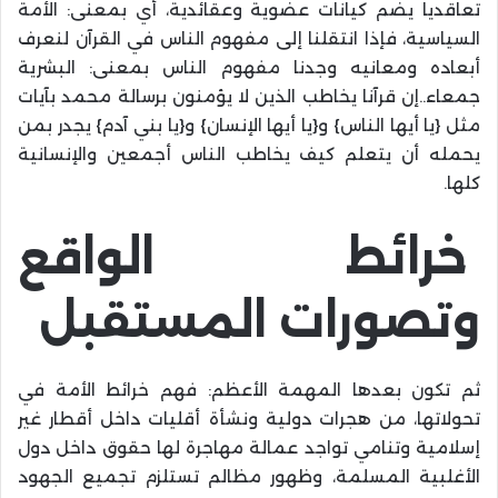
تعاقديا يضم كيانات عضوية وعقائدية، أي بمعنى: الأمة
السياسية، فإذا انتقلنا إلى مفهوم الناس في القرآن لنعرف
أبعاده ومعانيه وجدنا مفهوم الناس بمعنى: البشرية
جمعاء..إن قرآنا يخاطب الذين لا يؤمنون برسالة محمد بآيات
مثل {يا أيها الناس} و{يا أيها الإنسان} و{يا بني آدم} يجدر بمن
يحمله أن يتعلم كيف يخاطب الناس أجمعين والإنسانية
كلها.
خرائط الواقع
وتصورات المستقبل
ثم تكون بعدها المهمة الأعظم: فهم خرائط الأمة في
تحولاتها، من هجرات دولية ونشأة أقليات داخل أقطار غير
إسلامية وتنامي تواجد عمالة مهاجرة لها حقوق داخل دول
الأغلبية المسلمة، وظهور مظالم تستلزم تجميع الجهود