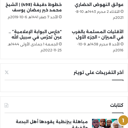
عوائق النهوض الحضاري
خطوط دقيقة (498) | الشيخ
محمد خير رمضان يوسف
الثلاثاء 2 محرم 1443هـ 10-8-
الأحد 7 صفر 1441هـ 6-10-2019م
2021م
الأقليات المسلمة بالغرب
“حارس البوابة الإعلامية” ..
في الميزان – الجزء الأول
عينٌ تحرُس في سبيل الله
الأحد 8 محرم 1438هـ 9-10-
الجمعة 1 جمادى الأولى 1444هـ
2016م
25-11-2022م
آخر التغريدات على تويتر
كتابات
مباهلة بيزنطية يقودها أهل البدعة
والفرقة