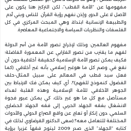
مفهومها عن “الأمة القطب”، لكن التركيز هنا يكون على
الأصل لا على الدور، وإذن نفهم رؤية القرآن للناس وبني آدم
والطبيعة الإنسانية ابتداءً، وهي المبحث المركزي في كل
الفلسفات والنظريات السياسة والاجتماعية المعاصرة.
مفهوم العالمين: وذلك لإخراج تصور الأمة من أسر الدولة
لفهم ما يقترب من تصور الفارابي عن المعمورة الفاضلة؛
فكيف يمكن تصور الأمة الإسلامية كحقيقة أخلاقية دون أن
نقع في وصم كل ما هوغير إسلامي بأنه غير أخلاقي (كما
فعل سيد قطب في المعالم على سبيل المثال-حلف
الفضول كنموذج للفهم)؟، أي كيف يمكن فك الارتباط بين
الجوهر الأخلاقي للأمة الإسلامية وهذه الغلبة لعداء
مستأصل مع كل ما هو غير ذلك، كي يمكن عبور فجوة
الانشغال بفقه الجهاد الحربي إلى فقه الجهاد الحضاري
السلمي، دون إنكار أو تعامٍ عن واقع الصراع الدولي والأدوات
المختلفة للتعامل معه؟.(سعى الدكتور القرضاوي لذلك في
كتابه “الجهاد” الذي صدر 2009 ليتوج فقهاً غزيرا برؤية