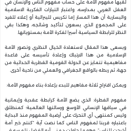
لقيها مفهوم الأمة على حساب مفهوم الناس والإنسان في
العقل العربي بمدارسه، واعتبار التيارات الفكرية الاسلامية
واليسارية أن هذا المسار إما تكريس لليبرالية أو إعلاء للفرد
على المجموع الذي يسعون لتأكيد وشائجه، وهكذا بقي
النظر للرابطة السياسية أسيرا لفكرة الأمة بمستوياتها.
ويسعى هذا المقال لاستعادة الخيال النظري وتصور الأمة
الإسلامية من هذا الارتباك وإعادة تأسيسه على قاعدة
مفاهيمية تتمايز عن الدولة القومية القطرية الحداثية من
جهة، ثم ربطه بالواقع الجغرافي والعملي من ناحية أخرى.
ويمكن اقتراح ثلاثة مفاهيم للبدء بإعادة بناء مفهوم الأمة:
مفهوم الفطرة: الذي يضع الأمة كرابطة عقدية وإيمانية
في سياقها الإنساني الأوسع ورسالتها العالمية؛ كمنطلق
وليس كمنتهى، أي التحرك على أرضية المفهوم منذ البداية
باعتباره قرينا لمفهوم الناس كما نصت آية “كنتم خير أمة
أخرجت للناس”، وهو ما حاولت د.منى أبو الفضل تلمسه في