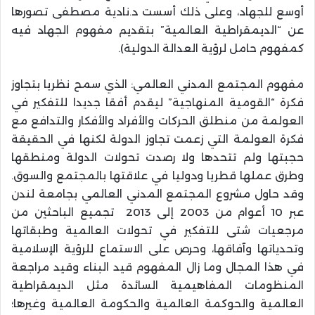
أوسع للجهاد، وعلى ذلك أسست د.نادية مصطفى تصورها
عن “الديمقراطية العالمية” بتقديم مفهوم الجهاد فيه
كمفهوم حامل لرؤية العدالة الدولية).
مفهوم المجتمع المدني العالمي: الذي سمح نظريا بتجاوز
فكرة “القومية المنهاجية” ليقدم أفقا جديدا للتفكير في
العولمة من منطلق الحركات والأفراد والأفكار والتدافع مع
فكرة العولمة التي زعمت تجاوز الدولة لكنها في الحقيقة
حجبتها ولم تتحدها ولا رصدت تحولات الدولة ومنطقها
وطرق عملها قطريا ودوليا في علاقتها بالمجتمع والسوق.
وقد حاول مشروع المجتمع المدني العالمي بجامعة لندن
عبر 10 أعوام من 2003 إلى 2013 تجميع الباحثين من
مرجعيات شتى للتفكير في تحولات العالمية وطبقاتها
وتحدياتها وآفاقها، وحرص على الاستماع للرؤية الإسلامية
في هذا المجال وما زال المفهوم قيد البناء وقيد مراجعة
المنظومات المفاهيمية السائدة مثل الديمقراطية
العالمية والحوكمة العالمية والحكومة العالمية وغيرها؛