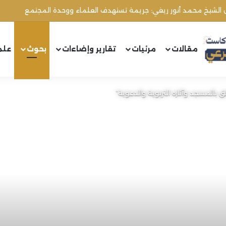
ل الشيخ محمد أنور ريغي: جريمة تستهدف العلماء ووحدة المجتمع
مقالات
مرئيات
تقارير وإضاءات
بحوث
علم
لق بالمسجد وآثاره التربوية والدعوية”