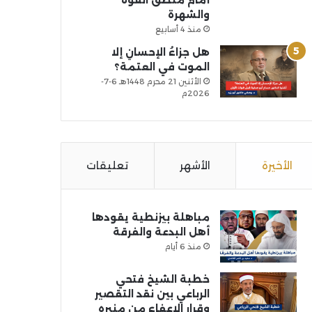
أمام منطق القوة
والشهرة
منذ 4 أسابيع
هل جزاءُ الإحسانِ إلا
الموت في العتمة؟
الأثنين 21 محرم 1448هـ 6-7-
2026م
الأخيرة
الأشهر
تعليقات
مباهلة بيزنطية يقودها
أهل البدعة والفرقة
منذ 6 أيام
خطبة الشيخ فتحي
الرباعي بين نقد التقصير
وقرار الإعفاء من منبره