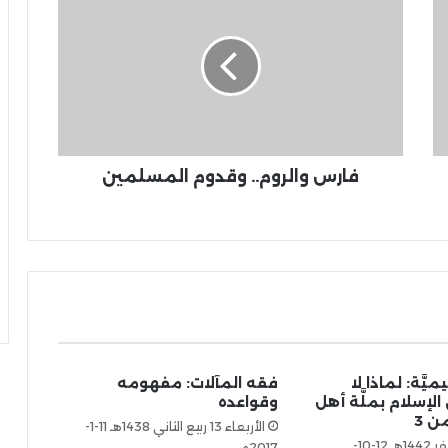
فارس والروم.. وقدوم المسلمين
ميَّة: لماذا لا
فقه المآلات: مفهومه
الإسلام بملَّة أهل
وقواعده
الأربعاء 13 ربيع الثاني 1438هـ 11-1-
الأثنين 25 صفر 1442هـ 12-10-
2017م