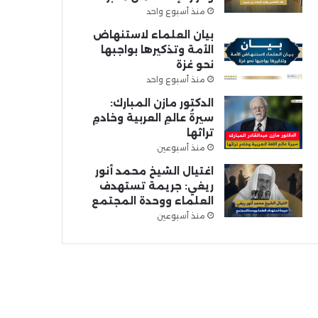
منذ أسبوع واحد
بيان العلماء لاستنهاض
الأمة وتذكيرها بواجبها
نحو غزة
منذ أسبوع واحد
الدكتور مازن المبارك:
سيرةُ عالمِ العربية وخادمِ
تراثها
منذ أسبوعين
اغتيال الشيخ محمد أنور
ريغي: جريمة تستهدف
العلماء ووحدة المجتمع
منذ أسبوعين