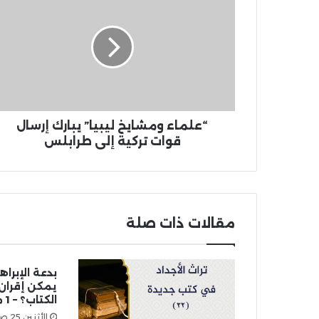
“علماء ومشايخ ليبيا” يبارك إرسال
قوات تركية إلى طرابلس
مقالات ذات صلة
بدعة الإبراهي
يمكن إقران 
الكتاب؟ – 1 من 3