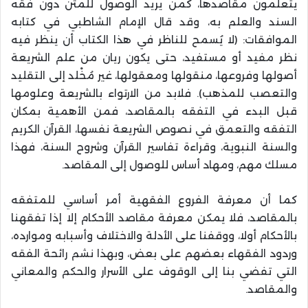
يتعلمون مقاصدها، كمن يريد الوصول للمتن دون فقه
السند والعلم به، وقد قال الإمام الشاطبي في كتابه
الموافقات: (لا يُسمح للناظر في هذا الكتاب أن ينظر فيه
نظر مفيد أو مستفيد، حتى يكون ريان من علم الشريعة
أصولها وفروعها، منقولها ومعقولها، غير مُخْلد إلى التقليد
والتعصب للمذهب). فلابد من الارتواء بالشريعة وعلومها
قبل البدء في التفقه بالمقاصد، فمن الأهمية بمكان
التفقه والتعمق في نصوص الشريعة نفسها، القرآن الكريم
والسنة النبوية، وقراءة تفاسير القرآن وشروح السنة، فهذا
مسلك مهم، ومهاد أساس للوصول إلى المقاصد
.
كما أن معرفة الفروع الفقهية أمر أساسي للمتفقه
بالمقاصد، فلا يمكن معرفة مقاصد الأحكام إلا إذا تفقهنا
بالأحكام أولا، ووقفنا على الأدلة والاختلاف وأسبابه وموارده،
وردود الفقهاء بعضهم على بعض، وبهذا نشم رائحة الفقه
التي تفضي بنا إلى الوقوف على الأسرار والحكم والمعاني
والمقاصد
.