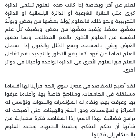
لعلم عن آخر؛ وبخاصة إذا كانت هذه العلوم تنتمي لدائرة
كبرى مثل الدائرة الشرعية أو الدائرة الإنسانية أو الدائرة
التجريبية ونحو ذلك، فالعلوم يُولَدُ بعضُها من بعض، ويوَلِّدُ
بعضُها بعضًا، ويُفيد بعضُها من بعض، ويضيف كلُّ علم
لنفسه من العلوم الأخرى بالقدر المطلوب وبما يحقق
الغرض ويفي بالمقصد، ويقع الخلل والذبول إذا انفصل
العلم تماما عن غيره، كما يقع التطور والتجديد بقدر تفاعل
العلم مع العلوم الأخرى في الدائرة الواحدة وأحيانا في دوائر
أخرى
.
لقد أصبح للمقاصد في عصرنا سوق رائجة، فرأينا لها أقساما
مستقلة في الجامعات، ومناهجَ خاصةً بها، وأعلاما عرفوا
بها وعرفت بهم، وتقام له المؤتمرات والندوات، وتؤسس له
المراكز والمؤسسات، ودور النشر والهيئات، حتى أصبحت له
برامج فضائية بهذا الاسم؛ إذا المقاصد فكرة معيارية من
شأنها أن تحكم التفكير، وتضبط الاجتهاد، وتجدد العلوم
بالاحتكام إلى فكرتها
.