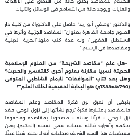
الاحتكام للمقاصد يخلق حالة من الاتفاق على الأهداف
والغايات، ويوجد حالة من التسامح في الوسائل والآليات
.
والدكتور “وصفي أبو زيد” حاصل على الدكتوراة من كلية دار
العلوم جامعة القاهرة بعنوان” المقاصد الجزئية وأثرها في
الاستدلال الفقهي”، وله عدة كتب منها:”الحرية الدينية
ومقاصدها في الإسلام
”.
–
هل علم “مقاصد الشريعة” من العلوم الإسلامية
الحديثة نسبيا مقارنة بعلوم أخرى كالتفسير والحديث؟
وهل يعد كتاب “الموافقات” للإمام الشاطبي المتوفى
(790هـ=1388م) هو البداية الحقيقية لذلك العلم”؟
ينبغي أن نفرق بين فكرة المقاصد وعلم المقاصد،
فالمقاصد باعتبارها فكرةً ترجع نشأتها إلى نزول الوحي، فقد
نزل الوحي – قرآنا وسنة – مصحوبا بمقاصده ومحفوفا
بحكمه وأسراره؛ فالله سبحانه سمى نفسه (الحكيم)، ومن
مقتضيات هذا الاسم الشريف وتجلياته أنه لا يخلق شيئا عبثًا،