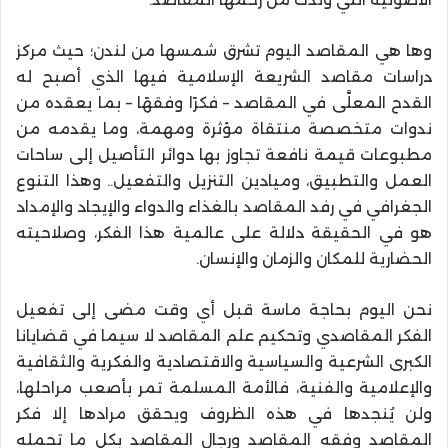
وها هي المقاصد اليوم تشرق شمسها من لندن؛ حيث مركز
دراسات مقاصد الشريعة الإسلامية فيها الذي أصبح له
القدح المعلَّى في المقاصد – فكرًا وفقهًا – بما يعقده من
ندوات متخصصة منتقاة مؤثرة ومهمة، وما يقدمه من
مطبوعات قيمة نافعة تجاوز بها دوائر التأصيل إلى ساحات
العمل والتطبيق، وميادين التنزيل والتفعيل.. وهذا التنوع
الجغرافي في رفد المقاصد بالغذاء والدواء والإيجاد والإمداد
هو في الحقيقة دلالة على عالمية هذا الفكر، وصلاحيته
الحضارية للمكان والزمان والإنسان
.
نحن اليوم بحاجة ماسة قبل أي وقت مضى إلى تفعيل
الفكر المقاصدي وتحكيم علم المقاصد لا سيما في قضايانا
الكبرى الشرعية والسياسية والاقتصادية والفكرية والثقافية
والإعلامية والفنية، فالأمة المسلمة تمر بأصعب مراحلها،
ولن يُنجدها في هذه الظروف ويحقق مرادها إلا فكر
المقاصد وفقه المقاصد ورجال المقاصد بكل ما تحمله