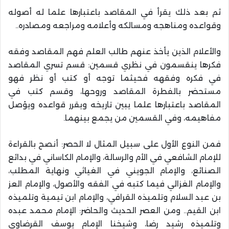
ثم بعد ذلك يقرأ في المقاصد باعتبارها علما له أصوله
وقواعده ومناهجه ومسالكه وأعلامه ومراجعه ومصادره
..
والأعلام الذين يأخذ عنهم طالب العلم فهم المقاصد وفقه
فكرها ينقسمون في نظري قسمين: قسم تسري المقاصد
في فكره وفقهه فحيثما توجه أو كتب أو نظر فهو
مستحضر بالفطرة المقاصد وروحها، وقسم كتب في
المقاصد باعتبارها علما يبين تاريخه ويقرر قواعده ويؤصل
مفاهيمه، وفي القسمين من يجمع بينهما
.
فمن النوع الأول على سبيل المثال لا الحصر: أنصح بالقراءة
للإمام الشافعي في الأم والرسالة، والإمام الكاساني في بدائع
الصنائع، والإمام الجويني في الغياثي ونهاية المطلب،
والإمام الغزالي فيما كتبه في الفقه والأصول، والإمام العز
بن عبد السلام وتلميذه القرافي، والإمام ابن تيمية وتلميذه
ابن القيم.. ومن العصر الحديث والحاضر: الإمام محمد عبده
وتلميذه رشيد رضا، وشيخنا الإمام يوسف القرضاوي