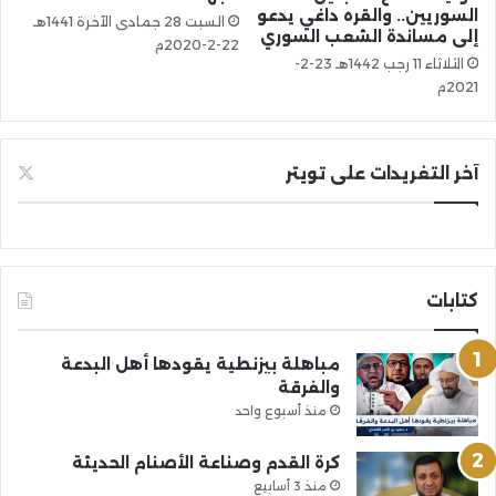
السوريين.. والقره داغي يدعو
السبت 28 جمادى الآخرة 1441هـ
إلى مساندة الشعب السوري
22-2-2020م
الثلاثاء 11 رجب 1442هـ 23-2-
2021م
آخر التغريدات على تويتر
كتابات
مباهلة بيزنطية يقودها أهل البدعة
والفرقة
منذ أسبوع واحد
كرة القدم وصناعة الأصنام الحديثة
منذ 3 أسابيع