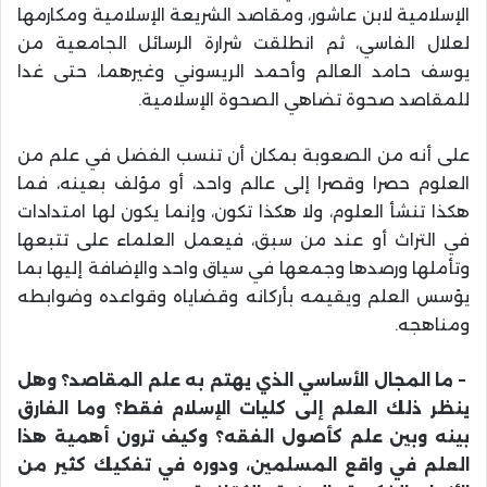
الإسلامية لابن عاشور، ومقاصد الشريعة الإسلامية ومكارمها
لعلال الفاسي، ثم انطلقت شرارة الرسائل الجامعية من
يوسف حامد العالم وأحمد الريسوني وغيرهما، حتى غدا
للمقاصد صحوة تضاهي الصحوة الإسلامية
.
على أنه من الصعوبة بمكان أن تنسب الفضل في علم من
العلوم حصرا وقصرا إلى عالم واحد، أو مؤلف بعينه، فما
هكذا تنشأ العلوم، ولا هكذا تكون، وإنما يكون لها امتدادات
في التراث أو عند من سبق، فيعمل العلماء على تتبعها
وتأملها ورصدها وجمعها في سياق واحد والإضافة إليها بما
يؤسس العلم ويقيمه بأركانه وقضاياه وقواعده وضوابطه
ومناهجه
.
–
ما المجال الأساسي الذي يهتم به علم المقاصد؟ وهل
ينظر ذلك العلم إلى كليات الإسلام فقط؟ وما الفارق
بينه وبين علم كأصول الفقه؟ وكيف ترون أهمية هذا
العلم في واقع المسلمين، ودوره في تفكيك كثير من