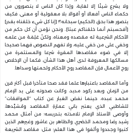
ولا يشرع شيئًا إلا لغاية، وإذا كان الناس لا يتصورون من
حكماء الناس أفعالا أو أقوالا بلا معقولية أو معنى، فكيف
يتصور هذا بحق (الحكيم) سبحانه؟! [إنا كل شيء خلقناه بقدر]
[أفحسبتم أنما خلقناكم عبثا].. ونحن نؤمن أن كل حكم من
الأحكام الشرعية له مقصده ومعناه، ولكنْ عَلِمَهُ من علمه
وخفي على من خفي عليه، ولا تفهم النصوص فهما صحيحا
إلا في ضوء مقاصدها المقررة شرعا والمستثمرة من
مسالكها المعروفة لدى أهل هذا الشأن، فكما أن الإخلاص
روح الأعمال فإن المقاصد روح الأحكام ولحمتها وسداها
.
وأما المقاصد باعتبارها علما فقد صحا متأخرا قبل أكثر قرن
من الزمان وبعد ركود مديد، وكانت صحوته على يد الإمام
محمد عبده، حينما نفض الغبار عن كتاب “الموافقات”
للشاطبي الذي يعتبر بانيَ عمارةِ المقاصد ومُشيِّدها،
وأوصى الأستاذ الإمام تلامذته بتدريسه؛ من أمثال محمد
رشيد رضا ومحمد الخضري والطاهر بن عاشور وغيرهم الذين
كتبوا وجددوا وألفوا في هذا العلم؛ مثل: مقاصد الشريعة