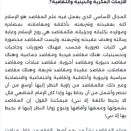
الأزمات الفكرية والدينية والثقافية؟
.
المجال الأساسي الذي يعمل فيه علم المقاصد هو الإسلام
كله بعقيدته وشريعته، بأخلاقه ومعاملاته، بمصادره
وموارده، بكلياته وجزئياته، فالمقاصد هي روح الإسلام وغاية
رسالته وهدف عقيدته وشريعته، وليست المقاصد محصورة
في كليات ضرورية فحسب، فهناك ضروريات وحاجيات
وتحسينيات، هناك مقاصد فردية ومقاصد جماعية، وهناك
مقاصد دنيوية ومقاصد أخروية، مقاصد عبادات ومقاصد
معاملات، مقاصد عقيدة ومقاصد شريعة، وهناك مقاصد
سياسية وتربوية وأخلاقية وثقافية واجتماعية واقتصادية
وغير ذلك، فالمقاصد من زاوية النظر إليها أوسع من أن
تحصر وأشمل من أن يحاط بها، وإذا كان الإمام الشافعي قال:
(لا يحيط باللغة إلا نبي)، فيمكننا القول: إن المقاصد
بشمولها وعمقها وآفاقها وتنوع زوايا النظر إليها لا يحيط
بها إلا نبي
!
وعلم المقاصد نشأ من رحم أصول الفقه من خلال مباحث