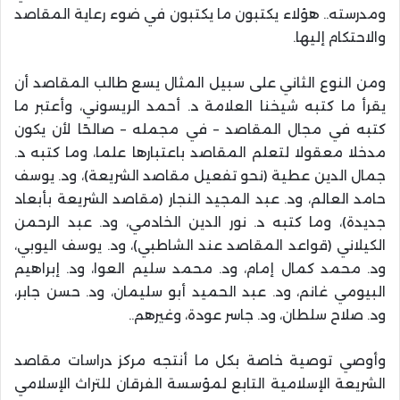
ومدرسته.. هؤلاء يكتبون ما يكتبون في ضوء رعاية المقاصد
والاحتكام إليها
.
ومن النوع الثاني على سبيل المثال يسع طالب المقاصد أن
يقرأ ما كتبه شيخنا العلامة د. أحمد الريسوني، وأعتبر ما
كتبه في مجال المقاصد – في مجمله – صالحًا لأن يكون
مدخلا معقولا لتعلم المقاصد باعتبارها علما، وما كتبه د.
جمال الدين عطية (نحو تفعيل مقاصد الشريعة)، ود. يوسف
حامد العالم، ود. عبد المجيد النجار (مقاصد الشريعة بأبعاد
جديدة)، وما كتبه د. نور الدين الخادمي، ود. عبد الرحمن
الكيلاني (قواعد المقاصد عند الشاطبي)، ود. يوسف اليوبي،
ود. محمد كمال إمام، ود. محمد سليم العوا، ود. إبراهيم
البيومي غانم، ود. عبد الحميد أبو سليمان، ود. حسن جابر،
ود. صلاح سلطان، ود. جاسر عودة، وغيرهم
..
وأوصي توصية خاصة بكل ما أنتجه مركز دراسات مقاصد
الشريعة الإسلامية التابع لمؤسسة الفرقان للتراث الإسلامي