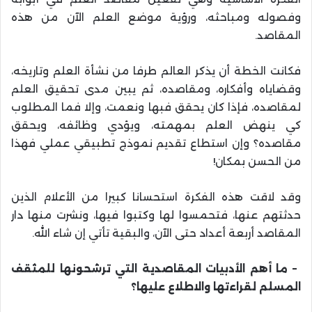
وفصوله ومباحثه، ورؤية موضع العلم الآن من هذه
المقاصد
.
فكانت الخطة أن يذكر العالم طرفا من نشأة العلم وتاريخه،
وقضاياه وأفكاره، ومقاصده، ثم يبين مدى تحقيق العلم
لمقاصده، فإذا كان يحقق فبها ونعمت، وإلا فما المطلوب
كي ينهض العلم بمهمته، ويؤدي وظائفه، ويحقق
مقاصده؟ وإن استطاع تقديم نموذج تطبيقي عملي فهذا
من الحسن بمكان
!
وقد لاقت هذه الفكرة استحسانا كبيرا من الأعلام الذين
حدثتهم عنها، فتحمسوا لها وكتبوا فيها، ونشرت منها دار
المقاصد أربعة أعداد حتى الآن، والبقية تأتي إن شاء الله
.
–
ما أهم الأدبيات المقاصدية التي ترشحونها للمثقف
المسلم لقراءتها والاطلاع عليها؟