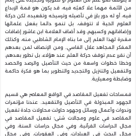
من الأئمة مهما علا كعبُه فيه، قد يكون هو قمة الإبداع
فيه، أو له دور بارز في تأصيله وترسيخه وتقعيده، لكن حركة
العلوم الحية لا تتوقف، بل تنمو دائما بفعل علمائها
وإضافاتهم وكسبهم، وقد أضاف العلامة ابن عاشور إضافات
مقدرة لهذا العلم إلى ما بناه الإمام الشاطبي منه، وكذلك
المفكر المجاهد علال الفاسي.. ومن الإنصاف لمن بعدهم
أن نقرر عدم توقف حركة العلم عند هؤلاء، بل تطور بعدهم،
وخطا خطوات واسعة من حيث التأصيل والرصد والحصد
والتفعيل والتنزيل والتجديد والتطوير بما هو فكرة حاكمة
وضابطة ومعيارية
.
فمساحات تفعيل المقاصد في الواقع المعاصر هي قسيم
الجهود المبذولة في التأصيل والتقعيد.. عندنا مؤتمرات
وندوات وأعمال ورسائل وجهود حاولت محاولات جادة تفعيل
المقاصد في علوم ومجالات شتى؛ تفعيل المقاصد في
مجال الدراسات القرآنية، وفي مجال دراسات السنة، وفي
مجال البحث في العبادات، وفي العقوبات، وفي مجال