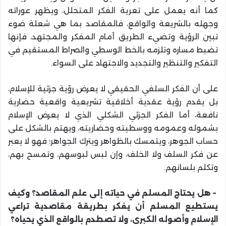
كما أنه يعمل على تعرية الفكر المتحلل، ويظهر عوراته
وجهله بالشريعة والواقع، فالمقاصد بما هي شعلة ضوء
تبين الرؤية وتضيء الطريق أمام المفكر والمجتهد، فإنها
تضبط مساره وتلزمه بالخط الوسطي والصراط المستقيم في
التفكير والتنظير والتجديد والاجتهاد على السواء
.
على أن الفكر السلفي الحقيقي لا يعرض رؤية جزئية للإسلام،
بل يقدم رؤية عقدية أخلاقية تشريعية واقعية حضارية
نافعة، أما الفكر الجزئي الشكلي الذي لا يعرض الإسلام
بشموله وعمومه ووسطيته وحضاريته، ويهتم بالشكل على
حساب الجوهر، ويتمسك بالظواهر ويترك الجواهر؛ فهو لا يعبر
عن فكر السلف ولا الخلف، وإن لبس لبوسهم، وتمسح بهم،
وتكلم بلسانهم
.
–
هل يحتاج المسلم في حياته إلى علم المقاصد؟ وكيف
يستطيع المسلم أن يفكر بطريقة مقاصدية تراعي
الإسلام وأصوله الكبرى، ولا تصطدم بالواقع الذي يحياه؟