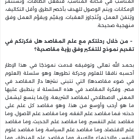
المناسب في مكانه المناسب، فتفعَّلَ الطاقات، وتستثمر
الإمكانات، ويتم الوصول للهدف بأخصر الطرق وأقل التكاليف،
ويُتقنَ العمل، وتُتَجاوز العقبات، ويقيَّم ويقوَّم العمل وفق
منهجية صحيحة
.
–
من خلال رحلتكم مع علم المقاصد هل فكرتكم في
تقديم نموذج للتفكير وفق رؤية مقاصدية؟
بحمد الله تعالى وتوفيقه قدمت نموذجًا في هذا الإطار
أحسبه نافعًا للعلوم وحركة تطورها، وهو سلسلة (العلوم
في ضوء مقاصدها) التي تتبنى نشرَها دارُ المقاصد في
مصر.. وفكرة المقاصد في هذه السلسلة لا ينطبق عليها
المعنى الاصطلاحي لمقاصد الشريعة، وإنما يتسع ليشمل
ما هو أرحب وأوسع من هذا، وهو مقاصد كل علم على
حدته؛ فما مقاصد علم الفقه، وما مقاصد علم الأصول، وما
مقاصد علم التفسير، وما مقاصد علم الحديث، وما مقاصد
علم الاقتصاد، وما مقاصد علم السياسة، وما مقاصد علوم
النفس والاجتماع والتربية، وما مقاصد علم المنطق، وما