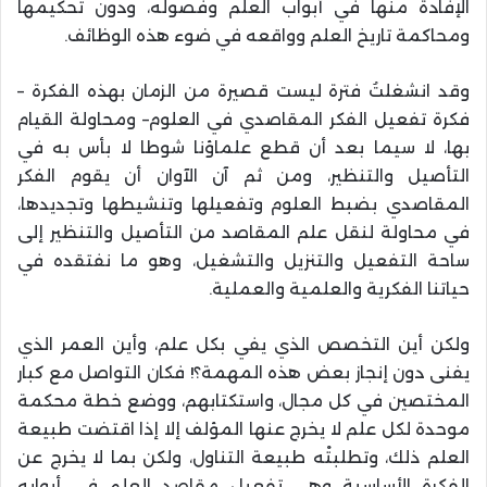
الإفادة منها في أبواب العلم وفصوله، ودون تحكيمها
ومحاكمة تاريخ العلم وواقعه في ضوء هذه الوظائف
.
وقد انشغلتُ فترة ليست قصيرة من الزمان بهذه الفكرة –
فكرة تفعيل الفكر المقاصدي في العلوم– ومحاولة القيام
بها، لا سيما بعد أن قطع علماؤنا شوطا لا بأس به في
التأصيل والتنظير، ومن ثم آن الآوان أن يقوم الفكر
المقاصدي بضبط العلوم وتفعيلها وتنشيطها وتجديدها،
في محاولة لنقل علم المقاصد من التأصيل والتنظير إلى
ساحة التفعيل والتنزيل والتشغيل، وهو ما نفتقده في
حياتنا الفكرية والعلمية والعملية
.
ولكن أين التخصص الذي يفي بكل علم، وأين العمر الذي
يفنى دون إنجاز بعض هذه المهمة؟! فكان التواصل مع كبار
المختصين في كل مجال، واستكتابهم، ووضع خطة محكمة
موحدة لكل علم لا يخرج عنها المؤلف إلا إذا اقتضت طبيعة
العلم ذلك، وتطلبتْه طبيعة التناول، ولكن بما لا يخرج عن
الفكرة الأساسية وهي تفعيل مقاصد العلم في أبوابه