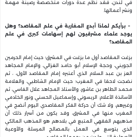
في لندن، فقد نظم عدة دورات متخصصة رصينة مهمة
ونشر أعمالها
.
–
برأيكم لماذا أبدع المغاربة في علم المقاصد؟ وهل
يوجد علماء مشرقيون لهم إسهامات كبرى في علم
المقاصد؟
بزغت المقاصد أول ما بزغت في المشرق؛ حيث إمام الحرمين
الجويني، وحجة الإسلام أبو حامد الغزالي، والإمام المجاهد
العز بن عبد السلام الذي أعتبره إمام المقاصد الأول، ، ثم
نضجت لاحقا في المغرب؛ حيث الإمام الشاطبي، والعلامة
محمد الطاهر بن عاشور، والأستاذ المجاهد علال الفاسي، ثم
الأساتذة الأعلام: الريسوني وإسماعيل الحسني ونور الخادمي
وغيرهم، ولا شك أن حركة الفكر المقاصدي اليوم أنضج في
المغرب منها في المشرق، وقد يكون من أسرار ذلك أن
مذهبهم الفقهي المتبع في بلادهم هو المذهب المالكي
الذي يتوسع في العمل بالمصالح المرسلة والأوعية
الأصولية التي ولدت من رحمها المقاصد
.