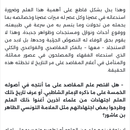
وهذا يدل بشكل قاطع على أهمية هذا العلم وضرورة
استدعائه في عصرنا وكل عصر له ميزات عصرنا وخصائصه بما
يحمله من تحولات وما يتسم به من سرعة في طبيعته،
ووقوع أحداث ونوازل ومستجدات وظواهر جديدة، وهذا لا
يقوم بحق الوفاء له النصوصُ الجزئية وحدها، بل لابد من
الاستنجاد – معها – بالفكر المقاصدي والقواعدي والكلي
الذي استدعاه الفقهاء والمصلحون في عصور مماثلة،
والمتأمل في أعلام المقاصد على مر التاريخ لا تخطئه هذه
الحقيقة
.
–
هل اقتصر علم المقاصد على ما أنتجه في أصوله
الخمسة على ما ذكره الإمام الشاطبي، أو عرف تاريخ ذلك
العلم اجتهادات من علماء آخرين أغنوا ذلك العلم
وطرحوا بعض اجتهاداتهم مثل العلامة التونسي الطاهر
بن عاشور؟
لا يتوقف نمو علم من العلوم أو تطويره وتجديده على إمام