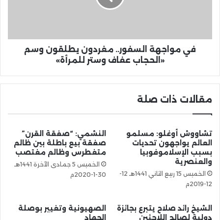
في مواجهة السفور.. مغردون يطلقون وسم
«الحجاب عفاف وستر للمرأة»
مقالات ذات صلة
تشاووش أوغلو: مسلمو
النشمي: “صفقة القرن”
العالم يواجهون تحديات
صفقة بيع باطلة بين ظالم
بسبب الإسلاموفوبيا
متغطرس وظالم مغتصب
والعنصرية
الخميس 5 جمادى الآخرة 1441هـ
الخميس 15 ربيع الثاني 1441هـ 12-
30-1-2020م
12-2019م
الشيخ رائد صلاح يتبرع بجائزة
الصهيونية وتغيير بوصلة
دولية لصالح اللاجئين
الجهاد