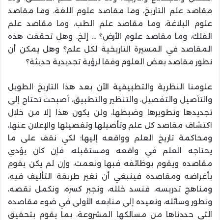
مقاصد علم التاريخ، وما مقاصد علوم اللغة، وما مقاصد
علوم البلاغة، وما مقاصد علم الطب، وما مقاصد علم
الفلك، وما مقاصد علوم الأرض؟ … إلخ. وهل تحققت هذه
المقاصد في المسيرة التاريخية لكل علم؟ وهل يمكن أن
نطور مقاصد بعض العلوم وفقا لرؤية تجديدية حديثة؟
علومنا النظرية والتطبيقية الآن بعد هذا التاريخ الطويل
والتأصيل والتفصيل، والتنظير والتطبيق، أصبحت تحتاج إلى
تجديدها وتطويرها وضبطها، ولن يكون هذا إلا من خلال
اكتشاف مقاصد كل علم وتأصيلها وتفصيلها والإعلان عنها،
ومحاكمة تاريخ العلم وواقعه إليها؛ لكي نقف على ما
يحتاجه العلم في واقعه ومستقبله، فإن كان يؤدي
مقاصده ويقوم بوظائفه فبها ونعمت، وإن لم يكن يقوم
بأغراضه ومقاصده فينبغي أن نغير طريقة التأليف فيه،
ومناهج تدريسه، فنسد خلله، ونجبر كسره، ونكمل نقصه،
ونطور وسائله، ونعيده إلى منابعه الأولى في ضوء مقاصده
التي حددناها من مسالكها المشروعة، بما يقوم بتحقيق