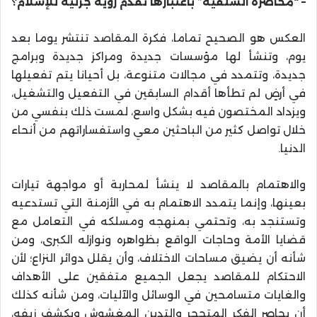
– “محاصرة السلفية” باعتبارها تقدم رؤية جزئية للإسلام؟
العكس هو الصحيح تماما، فكرة المقاصد تنتشر يوما بعد
يوم، وتنشأ لها مؤسسات جديدة ومراكز جديدة وبرامج
جديدة، وتتمدد في مجالات متنوعة، بل أحيانا يتم تفعيلها
في أرضٍ لم تطأها أقدام السابقين في التفعيل والتشغيل،
ويزداد المختصون فيه بشكل واسع، لمست ذلك بنفسي من
خلال تواصل كثير من الباحثين معي واستفساراتهم من أنحاء
الدنيا
.
والاهتمام بالمقاصد لا ينشأ لمحاربة أو مواجهة تيارات
بعينها، وإنما يتمدد الاهتمام به في الأزمنة التي تستدعيه
وتستنجد به، وتحتمي بمنهجه ومسلكه في التعامل مع
قضايا الأمة وحاجات الواقع بظواهره ونوازله الكبرى، ومن
شأنه أن يضيق مساحات الاختلاف، وأن يقلل دوائر النزاع؛ لأن
الاحتكام للمقاصد يجعل الجميع متفقين على الأهداف
والغايات متسامحين في الوسائل والآليات، ومن شأنه كذلك
أن يحاصر الفكر المتحجر والتدين المغشوش ويكشف زيفه،