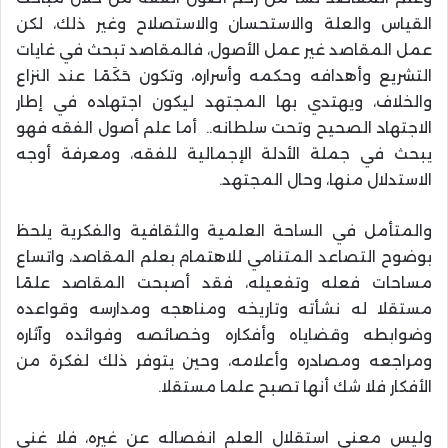
القياس والعلة والاستحسان والاستصلاح وغير ذلك، لكن
عمل المقاصد غير عمل الأصول، فالمقاصد تبحث في غايات
التشريع وأهدافه وحكمه وأسراره، وتكون حَكَمًا عند النزاع
والخلاف، ويهتدي بها المجتهد ليكون اجتهاده في إطار
الاجتهاد الصحيح وتحت سلطانه.. أما علم أصول الفقه فهو
يبحث في جملة الأدلة الإجمالية للفقه، ومعرفة أوجه
الاستدلال منها، وحال المجتهد
.
والمتأمل في الساحة العلمية والثقافية والفكرية يلحظ
بوضوح التصاعد المتنامي للاهتمام بعلم المقاصد، واتساع
مساحات فعله وتفعيله، فقد أصبحت المقاصد علمًا
مستقلا له نشأته وتاريخه ومناهجه ومدارسه وقواعده
وضوابطه وقضاياه وأفكاره وخصائصه وفوائده وآثاره
ومراجعه ومصادره وأعلامه، وحين يتوفر ذلك لفكرة من
الأفكار فلا شك أنها تصبح علما مستقلا
.
وليس معنى استقلال العلم انفصاله عن غيره، فلا غنى