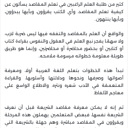
كثير من طلبة العلم الراغبين في تعلم المقاصد يسألون عن
كيفية تعلم المقاصد، وأي الكتب يقرؤون، وبأيها يبدؤون،
وبأيها ينتهون
..
والواقع أن العلم بالمقاصد والتفقه فيها ليس ضربة لازب،
ولا سهمًا يفجر نبع العلم في العقول والنفوس بقراءة كتاب
أو كتابين أو بحضور محاضرة أو محاضرتين، وإنما هو طريق
طويلة معلومة خطواته مرسومة ملامحه
..
تبدأ هذه الخطوات بتعلم اللغة العربية أولا، ومعرفة
أصواتها وصرفها ونحوها ودلالتها وأسلوبها، والقراءة
المتعمقة في الأدب شعره ونثره، والاطلاع الواسع على
معاجم الألفاظ
.
ثم إنه لا يمكن معرفة مقاصد الشريعة قبل أن نعرف
الشريعة نفسها، فبعض المتعلمين يهملون هذه المرحلة
ويقرؤون في المقاصد مباشرة وهم جهلة بالشريعة التي