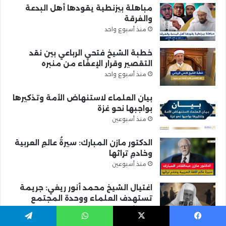
مباهلة بيزنطية يقودها أهل البدعة
والفرقة
منذ أسبوع واحد
خطبة الشيخ فتحي الرباعي بين نقد
التقصير وقرار الإعفاء من منبره
منذ أسبوع واحد
بيان العلماء لاستنهاض الأمة وتذكيرها
بواجبها نحو غزة
منذ أسبوعين
الدكتور مازن المبارك: سيرةُ عالمِ العربية
وخادمِ تراثها
منذ أسبوعين
اغتيال الشيخ محمد أنور ريغي: جريمة
تستهدف العلماء ووحدة المجتمع
منذ أسبوعين