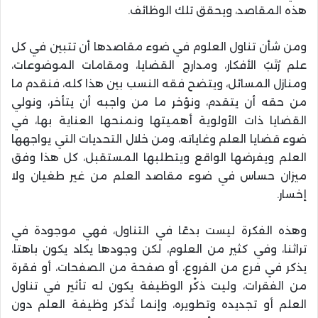
هذه المقاصد، ويحقق تلك الوظائف
.
ومن شأن تناول العلوم في ضوء مقاصدها أن تتبين في كل
علم رُتَبُ الأفكار، ومدارج القضايا، ومقامات الموضوعات،
ومنازل المسائل، ويتضح فقه النسب بين هذا كله، فنقدم ما
من حقه أن يتقدم، ونؤخر ما من واجبه أن يتأخر، ونولي
القضايا ذات الأولوية أهميتها ونمنحها العناية بها، في
ضوء قضايا العلم وغاياته، ومن خلال التحديات التي يواجهها
العلم ويفرضها الواقع ويتطلبها المستقبل، كل هذا وفق
ميزان حساس في ضوء مقاصد العلم من غير طغيان ولا
إخسار
.
وهذه الفكرة ليست بدعًا في التناول، فهي موجودة في
تراثنا، وفي كثير من العلوم، لكن وجودها يكاد يكون باهتا،
يذكر في فرع من الفروع، أو صفحة من الصفحات، أو فقرة
من الفقرات، وليت ذكْر الوظيفة يكون له تأثير في تناول
العلم أو تجديده وتطويره، وإنما تُذكر وظيفة العلم دون