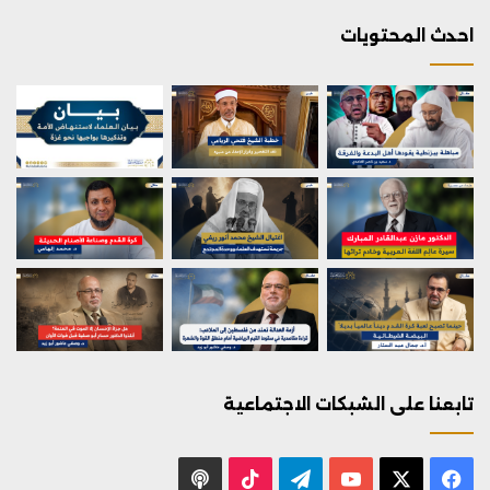
احدث المحتويات
تابعنا على الشبكات الاجتماعية
X
فيسبوك
يوتيوب
تيلقرام
‫TikTok
بودكاست