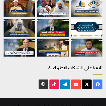
تابعنا على الشبكات الاجتماعية
X
فيسبوك
يوتيوب
تيلقرام
‫TikTok
بودكاست