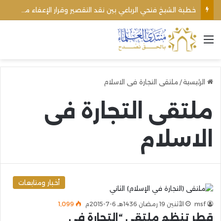
خطبة الشيخ فتحي الرباعي بين نقد التقصير وقرار الإعفاء من منبره
القائمة
الرئيسية
/
ملتقى التجارة فى الاسلام
ملتقى التجارة فى
الاسلام
أخبار ومتابعات
msf
الأثنين 19 رمضان 1436هـ 6-7-2015م
1٬099
قطر تنظم ملتقى “التجارة في