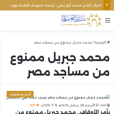
اغتيال الشيخ محمد أنور ريغي: جريمة تستهدف العلماء ووحدة المجتمع
القائمة
الرئيسية
/
محمد جبريل ممنوع من مساجد مصر
محمد جبريل ممنوع
من مساجد مصر
أخبار ومتابعات
msf
الأربعاء 28 رمضان 1436هـ 15-7-2015م
931
بأمر الأوقاف.. محمد جبريل ممنوع من