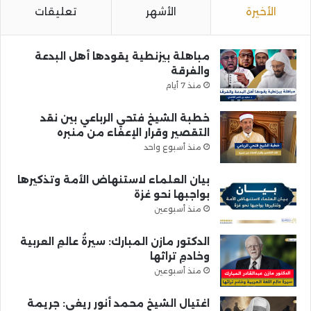
الأخيرة
الأشهر
تعليقات
مباهلة بيزنطية يقودها أهل البدعة
والفرقة
منذ 7 أيام
خطبة الشيخ فتحي الرباعي بين نقد
التقصير وقرار الإعفاء من منبره
منذ أسبوع واحد
بيان العلماء لاستنهاض الأمة وتذكيرها
بواجبها نحو غزة
منذ أسبوعين
الدكتور مازن المبارك: سيرةُ عالمِ العربية
وخادمِ تراثها
منذ أسبوعين
اغتيال الشيخ محمد أنور ريغي: جريمة