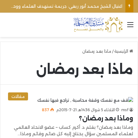
اغتيال الشيخ محمد أنور ريغي: جريمة تستهدف العلماء ووحدة المجتمع
القائمة
الرئيسية
/
ماذا بعد رمضان
ماذا بعد رمضان
مقالات
msf
الثلاثاء 5 شوال 1436هـ 21-7-2015م
837
وماذا بعد رمضان؟
وماذا بعد رمضان؟ بقلم د. أكرم كساب – عضو الاتحاد العالمي
لعلماء المسلمين سؤال يحتاج إليه كل صائم وقائم وماذا…