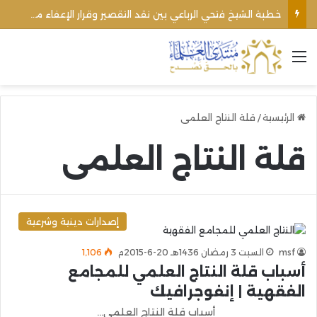
خطبة الشيخ فتحي الرباعي بين نقد التقصير وقرار الإعفاء من منبره
القائمة
الرئيسية
/
قلة النتاج العلمى
قلة النتاج العلمى
إصدارات دينية وشرعية
msf
السبت 3 رمضان 1436هـ 20-6-2015م
1٬106
أسباب قلة النتاج العلمي للمجامع
الفقهية | إنفوجرافيك
أسباب قلة النتاج العلمي…