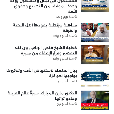
المسلمين في لبنان وفلسطين يؤكد
وحدة الموقف من التطبيع وحقوق
الأمة
منذ يوم واحد
مباهلة بيزنطية يقودها أهل البدعة
والفرقة
منذ أسبوع واحد
خطبة الشيخ فتحي الرباعي بين نقد
التقصير وقرار الإعفاء من منبره
منذ أسبوع واحد
بيان العلماء لاستنهاض الأمة وتذكيرها
بواجبها نحو غزة
منذ أسبوعين
الدكتور مازن المبارك: سيرةُ عالمِ العربية
وخادمِ تراثها
منذ أسبوعين