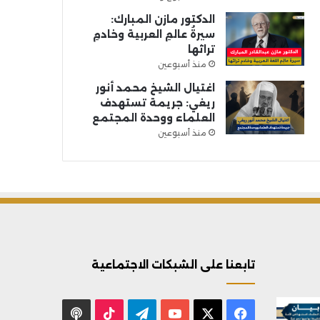
الدكتور مازن المبارك:
سيرةُ عالمِ العربية وخادمِ
تراثها
منذ أسبوعين
اغتيال الشيخ محمد أنور
ريغي: جريمة تستهدف
العلماء ووحدة المجتمع
منذ أسبوعين
تابعنا على الشبكات الاجتماعية
X
فيسبوك
يوتيوب
تيلقرام
‫TikTok
بودكاست