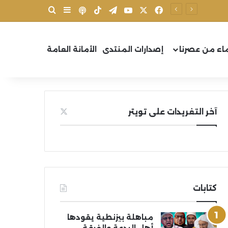
X
فيسبوك
يوتيوب
تيلقرام
‫TikTok
بودكاست
بحث عن
إضافة عمود جانب
اء من عصرنا
إصدارات المنتدى
الأمانة العامة
آخر التغريدات على تويتر
كتابات
مباهلة بيزنطية يقودها