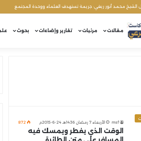
ال الشيخ محمد أنور ريغي: جريمة تستهدف العلماء ووحدة المجتمع
مقالات
مرئيات
تقارير وإضاءات
بحوث
علم
ت
msf
الأربعاء 7 رمضان 1436هـ 24-6-2015م
872
الوقت الذي يفطر ويمسك فيه
المسافر على متن الطائرة