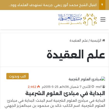
اغتيال الشيخ محمد أنور ريغي: جريمة تستهدف العلماء ووحدة المجتمع
القائمة
الرئيسية
/
علم العقيدة
علم العقيدة
كتب وبحوث
msf
الأثنين 7 شعبان 1436هـ 25-5-2015م
2٬462
البداية في مبادئ العلوم الشرعية
البداية في مبادئ العلوم الشرعية اسم البحث: البداية في مبادئ
العلوم الشرعية. اسم الكاتب: خالد بن محمود بن عبدالعزيز الجهني.