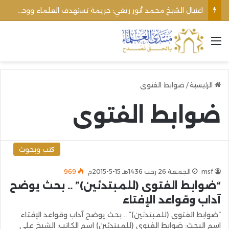
اغتيال الشيخ محمد أنور ريغي: جريمة تستهدف العلماء ووحدة المجتمع
القائمة
الرئيسية
/
ضوابط الفتوى
ضوابط الفتوى
كتب وبحوث
msf
الجمعة 26 رجب 1436هـ 15-5-2015م
969
“ضوابط الفتوى (للمبتدئين)” .. بحث يوضح
آداب وقواعد الإفتاء
“ضوابط الفتوى (للمبتدئين)” .. بحث يوضح آداب وقواعد الإفتاء
اسم البحث: ضوابط الفتوى (للمبتدئين) اسم الكاتب: الشيخ علي