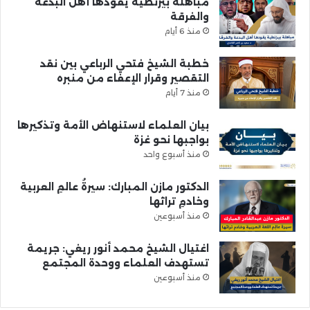
مباهلة بيزنطية يقودها أهل البدعة
والفرقة
منذ 6 أيام
خطبة الشيخ فتحي الرباعي بين نقد
التقصير وقرار الإعفاء من منبره
منذ 7 أيام
بيان العلماء لاستنهاض الأمة وتذكيرها
بواجبها نحو غزة
منذ أسبوع واحد
الدكتور مازن المبارك: سيرةُ عالمِ العربية
وخادمِ تراثها
منذ أسبوعين
اغتيال الشيخ محمد أنور ريغي: جريمة
تستهدف العلماء ووحدة المجتمع
منذ أسبوعين