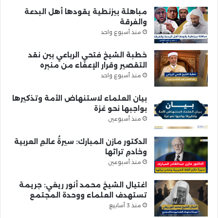
مباهلة بيزنطية يقودها أهل البدعة
والفرقة
منذ أسبوع واحد
خطبة الشيخ فتحي الرباعي بين نقد
التقصير وقرار الإعفاء من منبره
منذ أسبوع واحد
بيان العلماء لاستنهاض الأمة وتذكيرها
بواجبها نحو غزة
منذ أسبوعين
الدكتور مازن المبارك: سيرةُ عالمِ العربية
وخادمِ تراثها
منذ أسبوعين
اغتيال الشيخ محمد أنور ريغي: جريمة
تستهدف العلماء ووحدة المجتمع
منذ 3 أسابيع