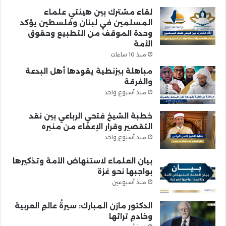
لقاء مشترك بين هيئتي علماء
المسلمين في لبنان وفلسطين يؤكد
وحدة الموقف من التطبيع وحقوق
الأمة
منذ 10 ساعات
مباهلة بيزنطية يقودها أهل البدعة
والفرقة
منذ أسبوع واحد
خطبة الشيخ فتحي الرباعي بين نقد
التقصير وقرار الإعفاء من منبره
منذ أسبوع واحد
بيان العلماء لاستنهاض الأمة وتذكيرها
بواجبها نحو غزة
منذ أسبوعين
الدكتور مازن المبارك: سيرةُ عالمِ العربية
وخادمِ تراثها