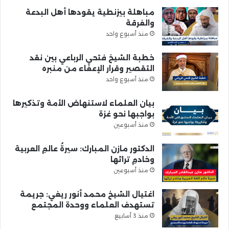
مباهلة بيزنطية يقودها أهل البدعة
والفرقة
منذ أسبوع واحد
خطبة الشيخ فتحي الرباعي بين نقد
التقصير وقرار الإعفاء من منبره
منذ أسبوع واحد
بيان العلماء لاستنهاض الأمة وتذكيرها
بواجبها نحو غزة
منذ أسبوعين
الدكتور مازن المبارك: سيرةُ عالمِ العربية
وخادمِ تراثها
منذ أسبوعين
اغتيال الشيخ محمد أنور ريغي: جريمة
تستهدف العلماء ووحدة المجتمع
منذ 3 أسابيع