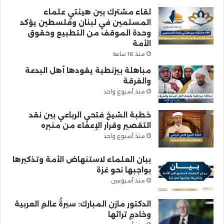
لقاء مشترك بين هيئتي علماء
المسلمين في لبنان وفلسطين يؤكد
وحدة الموقف من التطبيع وحقوق
الأمة
منذ 16 ساعة
مباهلة بيزنطية يقودها أهل البدعة
والفرقة
منذ أسبوع واحد
خطبة الشيخ فتحي الرباعي بين نقد
التقصير وقرار الإعفاء من منبره
منذ أسبوع واحد
بيان العلماء لاستنهاض الأمة وتذكيرها
بواجبها نحو غزة
منذ أسبوعين
الدكتور مازن المبارك: سيرةُ عالمِ العربية
وخادمِ تراثها