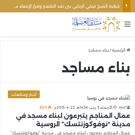
خطبة الشيخ فتحي الرباعي بين نقد التقصير وقرار الإعفاء من منبره
القائمة
الرئيسية
/
بناء مساجد
بناء مساجد
أخبار ومتابعات
msf
الأربعاء 3 رجب 1436هـ 22-4-2015م
803
عمال المناجم يتبرعون لبناء مسجد في
مدينة “نوفوكوزنتسك” الروسية
عمال المناجم يتبرعون لبناء مسجد في مدينة “نوفوكوزنتسك”