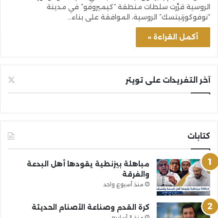
الروسية قرَّرت سلطات منطقة “كيميروفو” في مدينة
“نوفوكوزنيتسك” الروسية، الموافقة على بناء…
أكمل القراءة »
آخر التغريدات على تويتر
كتابات
مباهلة بيزنطية يقودها أهل البدعة
والفرقة
منذ أسبوع واحد
كرة القدم وصناعة الأصنام الحديثة
منذ 3 أسابيع