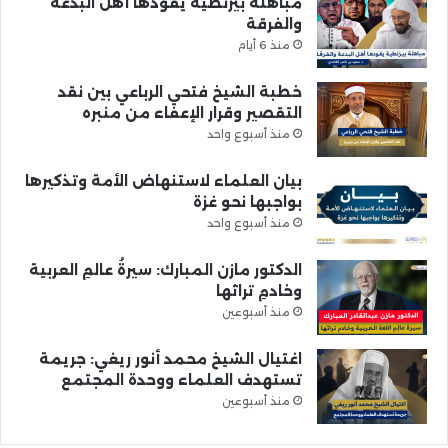
مباهلة بيزنطية يقودها أهل البدعة
والفرقة
منذ 6 أيام
خطبة الشيخ فتحي الرباعي بين نقد
التقصير وقرار الإعفاء من منبره
منذ أسبوع واحد
بيان العلماء لاستنهاض الأمة وتذكيرها
بواجبها نحو غزة
منذ أسبوع واحد
الدكتور مازن المبارك: سيرةُ عالمِ العربية
وخادمِ تراثها
منذ أسبوعين
اغتيال الشيخ محمد أنور ريغي: جريمة
تستهدف العلماء ووحدة المجتمع
منذ أسبوعين