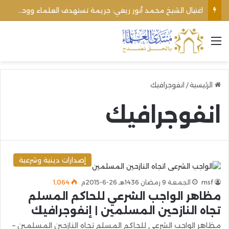
اغتيال الشيخ محمد أنور ريغي: جريمة تستهدف العلماء ووحدة المجتمع
القائمة
الرئيسية
/
انفوجرافيك
انفوجرافيك
إصدارات دينية وشرعية
msf
الجمعة 9 رمضان 1436هـ 26-6-2015م
1٬064
مظاهر الواجب الشرعي للحاكم المسلم
تجاه النازحين المسلمين | إنفوجرافيك
مظاهر الواجب الشرعي للحاكم المسلم تجاه النازحين المسلمين –