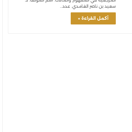
المرجعية في المفهوم والمآلات. اسم المؤلف: د.
سعيد بن ناصر الغامدي. عدد…
أكمل القراءة »