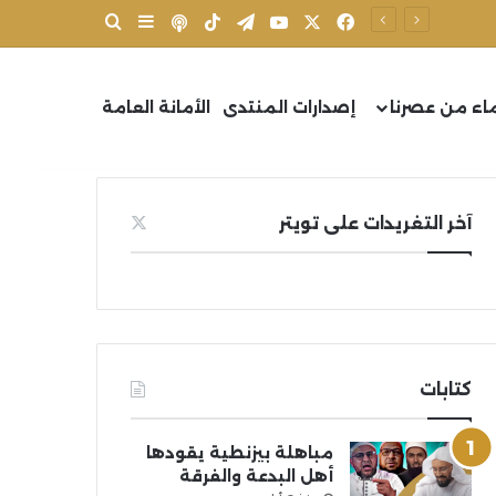
X
فيسبوك
يوتيوب
تيلقرام
‫TikTok
بودكاست
بحث عن
إضافة عمود جانب
اء من عصرنا
إصدارات المنتدى
الأمانة العامة
آخر التغريدات على تويتر
كتابات
مباهلة بيزنطية يقودها
أهل البدعة والفرقة