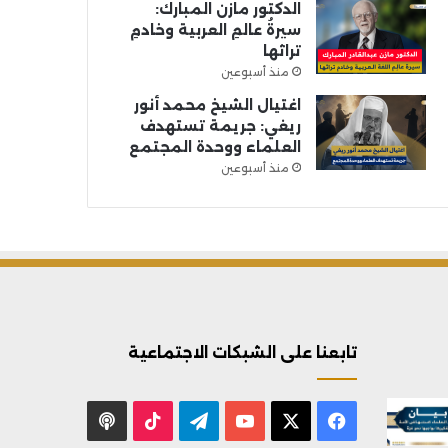
الدكتور مازن المبارك:
سيرةُ عالمِ العربية وخادمِ
تراثها
منذ أسبوعين
اغتيال الشيخ محمد أنور
ريغي: جريمة تستهدف
العلماء ووحدة المجتمع
منذ أسبوعين
تابعنا على الشبكات الاجتماعية
X
فيسبوك
يوتيوب
تيلقرام
‫TikTok
بودكاست