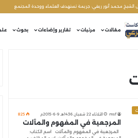
ال الشيخ محمد أنور ريغي: جريمة تستهدف العلماء ووحدة المجتمع
مقالات
مرئيات
تقارير وإضاءات
بحوث
علم
ت
ث
msf
الثلاثاء 22 شعبان 1436هـ 9-6-2015م
825
المرجعية في المفهوم والمآلات
المرجعية في المفهوم والمآلات اسم الكتاب: